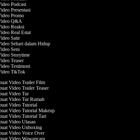
Video Podcast
Video Presentasi
 Video Promo
 Video Q&A
Video Reaksi
Video Real Estat
Video Satir
Video Sehari dalam Hidup
Video Seni
Video Storytime
Video Teaser
Video Testimoni
Video TikTok
at Video Trailer Film
at Video Trailer Teaser
at Video Tur
uat Video Tur Rumah
at Video Tutorial
at Video Tutorial Makeup
at Video Tutorial Tari
at Video Ulasan
uat Video Unboxing
at Video Voice Over
uat Video Wawancara