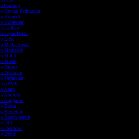
deo Gaming
eo Hewan Peliharaan
deo Komedi
deo Komentar
eo Latihan
eo Layar Hijau
eo Lirik
eo Media Sosial
deo Memasak
eo Mobil
eo Musik
eo Parodi
eo Pelafalan
eo Perjalanan
deo ASMR
deo Alam
eo Android
eo Anggaran
eo Berita
eo Berkebun
eo Bersih-bersih
deo DIY
eo Dekorasi
deo Demo