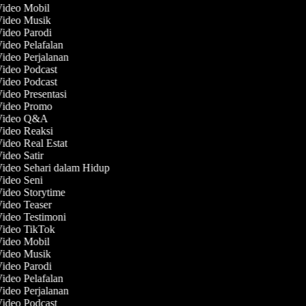
Video Mobil
 Video Musik
Video Parodi
Video Pelafalan
Video Perjalanan
Video Podcast
Video Podcast
Video Presentasi
 Video Promo
 Video Q&A
Video Reaksi
Video Real Estat
Video Satir
Video Sehari dalam Hidup
Video Seni
Video Storytime
Video Teaser
Video Testimoni
Video TikTok
Video Mobil
 Video Musik
Video Parodi
Video Pelafalan
Video Perjalanan
Video Podcast