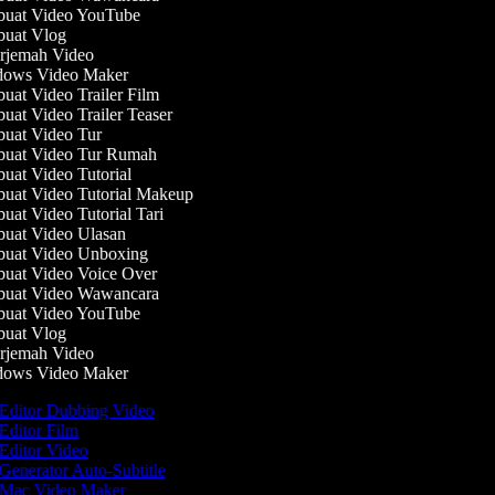
uat Video YouTube
uat Vlog
jemah Video
ows Video Maker
at Video Trailer Film
at Video Trailer Teaser
at Video Tur
uat Video Tur Rumah
at Video Tutorial
at Video Tutorial Makeup
at Video Tutorial Tari
at Video Ulasan
uat Video Unboxing
at Video Voice Over
uat Video Wawancara
uat Video YouTube
uat Vlog
jemah Video
ows Video Maker
Editor Dubbing Video
Editor Film
Editor Video
Generator Auto-Subtitle
Mac Video Maker