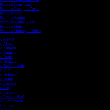
Pembuat Iklan Video
Pembuat Instagram Reels
Pembuat Intro
Pembuat Kartun
Pembuat Kolase Video
Pembuat Outro
Pembuat Undangan Video
deo ASMR
deo Alam
eo Android
eo Anggaran
eo Berita
eo Berkebun
eo Bersih-bersih
deo DIY
eo Dekorasi
deo Demo
eo Edukasi
eo Fan
eo Fashion
eo Fashion Haul
eo Film Pendek
eo Fitness
eo Foto