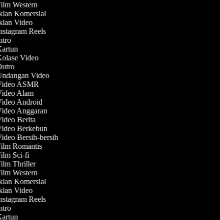
Film Western
Iklan Komersial
Iklan Video
Instagram Reels
Intro
Kartun
Kolase Video
 Outro
 Undangan Video
 Video ASMR
 Video Alam
Video Android
 Video Anggaran
Video Berita
 Video Berkebun
Video Bersih-bersih
Film Romantis
Film Sci-fi
Film Thriller
Film Western
Iklan Komersial
Iklan Video
Instagram Reels
Intro
Kartun