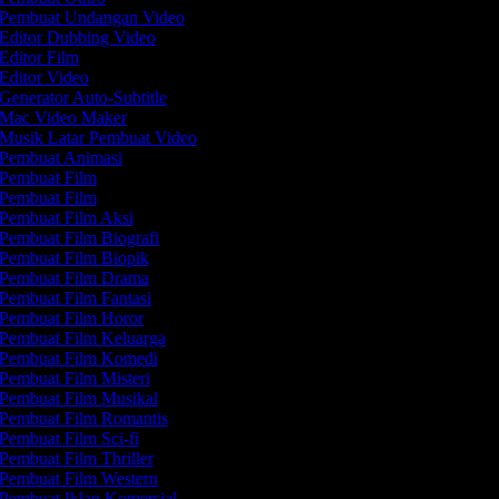
Pembuat Undangan Video
Editor Dubbing Video
Editor Film
Editor Video
Generator Auto-Subtitle
Mac Video Maker
Musik Latar Pembuat Video
Pembuat Animasi
Pembuat Film
Pembuat Film
Pembuat Film Aksi
Pembuat Film Biografi
Pembuat Film Biopik
Pembuat Film Drama
Pembuat Film Fantasi
Pembuat Film Horor
Pembuat Film Keluarga
Pembuat Film Komedi
Pembuat Film Misteri
Pembuat Film Musikal
Pembuat Film Romantis
Pembuat Film Sci-fi
Pembuat Film Thriller
Pembuat Film Western
Pembuat Iklan Komersial