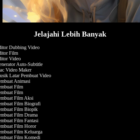
Jelajahi Lebih Banyak
itor Dubbing Video
itor Film
itor Video
nerator Auto-Subtitle
c Video Maker
sik Latar Pembuat Video
mbuat Animasi
mbuat Film
mbuat Film
mbuat Film Aksi
mbuat Film Biografi
mbuat Film Biopik
mbuat Film Drama
mbuat Film Fantasi
mbuat Film Horor
mbuat Film Keluarga
mbuat Film Komedi