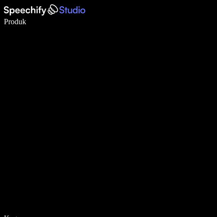
Menulis 5× lebih cepat dengan dikte suara
Produk
Pelajari lebih lanjut