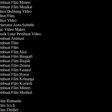
mbuat Film Misteri
mbuat Film Musikal
itor Dubbing Video
itor Film
itor Video
nerator Auto-Subtitle
c Video Maker
sik Latar Pembuat Video
mbuat Animasi
mbuat Film
mbuat Film
mbuat Film Aksi
mbuat Film Biografi
mbuat Film Biopik
mbuat Film Drama
mbuat Film Fantasi
mbuat Film Horor
mbuat Film Keluarga
mbuat Film Komedi
mbuat Film Misteri
mbuat Film Musikal
Film Romantis
Film Sci-fi
Film Thriller