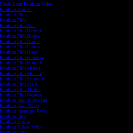
Musik Latar Pembuat Video
Pembuat Animasi
Pembuat Film
Pembuat Film
Pembuat Film Aksi
Pembuat Film Biografi
Pembuat Film Biopik
Pembuat Film Drama
Pembuat Film Fantasi
Pembuat Film Horor
Pembuat Film Keluarga
Pembuat Film Komedi
Pembuat Film Misteri
Pembuat Film Musikal
Pembuat Film Romantis
Pembuat Film Sci-fi
Pembuat Film Thriller
Pembuat Film Western
Pembuat Iklan Komersial
Pembuat Iklan Video
Pembuat Instagram Reels
Pembuat Intro
Pembuat Kartun
Pembuat Kolase Video
Pembuat Outro