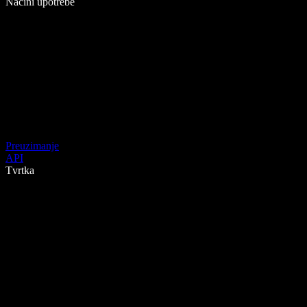
Načini upotrebe
Preuzimanje
API
Tvrtka