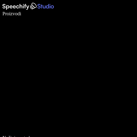
Pišite 5× brže uz glasovno diktiranje
Proizvodi
Saznajte više