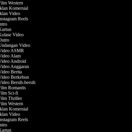
Film Western
Iklan Komersial
Iklan Video
Instagram Reels
Intro
 Kartun
 Kolase Video
 Outro
 Undangan Video
 Video ASMR
 Video Alam
 Video Android
 Video Anggaran
Video Berita
 Video Berkebun
Video Bersih-bersih
 Film Romantis
Film Sci-fi
Film Thriller
Film Western
Iklan Komersial
Iklan Video
Instagram Reels
Intro
 Kartun