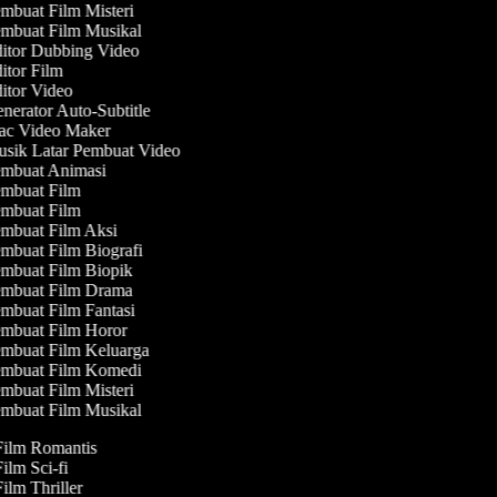
mbuat Film Misteri
mbuat Film Musikal
itor Dubbing Video
tor Film
itor Video
erator Auto-Subtitle
c Video Maker
sik Latar Pembuat Video
mbuat Animasi
mbuat Film
mbuat Film
mbuat Film Aksi
mbuat Film Biografi
mbuat Film Biopik
mbuat Film Drama
mbuat Film Fantasi
mbuat Film Horor
mbuat Film Keluarga
mbuat Film Komedi
mbuat Film Misteri
mbuat Film Musikal
 Film Romantis
Film Sci-fi
Film Thriller