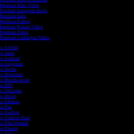
Pembuat Iklan Video
Pembuat Instagram Reels
Pembuat Intro
Pembuat Kartun
Pembuat Kolase Video
Pembuat Outro
Pembuat Undangan Video
ideo ASMR
deo Alam
eo Android
deo Anggaran
eo Berita
deo Berkebun
eo Bersih-bersih
deo DIY
eo Dekorasi
deo Demo
eo Edukasi
deo Fan
eo Fashion
eo Fashion Haul
eo Film Pendek
eo Fitness
eo Foto