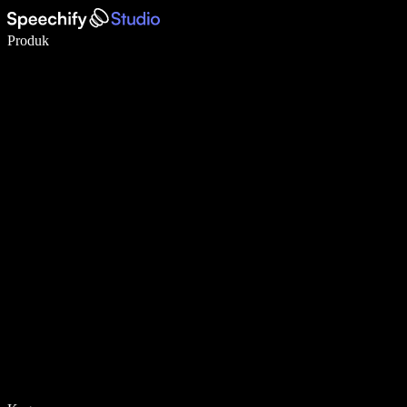
Menulis 5× lebih cepat dengan dikte suara
Produk
Pelajari lebih lanjut