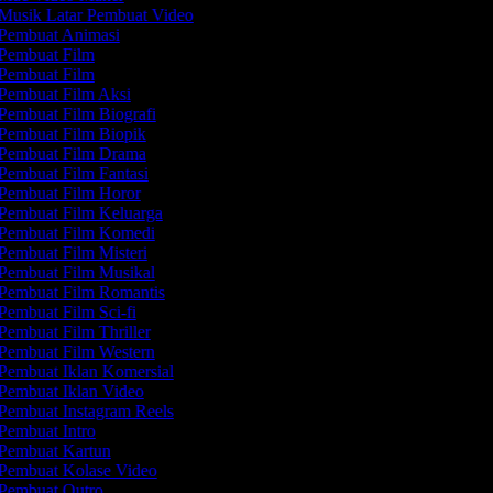
Musik Latar Pembuat Video
Pembuat Animasi
Pembuat Film
Pembuat Film
Pembuat Film Aksi
Pembuat Film Biografi
Pembuat Film Biopik
Pembuat Film Drama
Pembuat Film Fantasi
Pembuat Film Horor
Pembuat Film Keluarga
Pembuat Film Komedi
Pembuat Film Misteri
Pembuat Film Musikal
Pembuat Film Romantis
Pembuat Film Sci-fi
Pembuat Film Thriller
Pembuat Film Western
Pembuat Iklan Komersial
Pembuat Iklan Video
Pembuat Instagram Reels
Pembuat Intro
Pembuat Kartun
Pembuat Kolase Video
Pembuat Outro