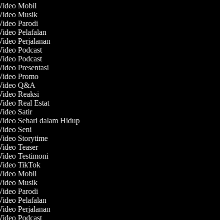
 Video Mobil
 Video Musik
Video Parodi
Video Pelafalan
Video Perjalanan
Video Podcast
Video Podcast
Video Presentasi
 Video Promo
 Video Q&A
 Video Reaksi
Video Real Estat
Video Satir
Video Sehari dalam Hidup
Video Seni
Video Storytime
Video Teaser
Video Testimoni
 Video TikTok
 Video Mobil
 Video Musik
Video Parodi
Video Pelafalan
Video Perjalanan
Video Podcast