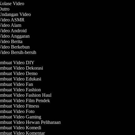
 Kolase Video
 Outro
 Undangan Video
 Video ASMR
 Video Alam
 Video Android
 Video Anggaran
Video Berita
 Video Berkebun
Video Bersih-bersih
mbuat Video DIY
mbuat Video Dekorasi
mbuat Video Demo
mbuat Video Edukasi
mbuat Video Fan
mbuat Video Fashion
mbuat Video Fashion Haul
mbuat Video Film Pendek
mbuat Video Fitness
mbuat Video Foto
mbuat Video Gaming
mbuat Video Hewan Peliharaan
mbuat Video Komedi
mbuat Video Komentar