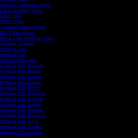
Pembuat Undangan Video
Editor Dubbing Video
Editor Film
Editor Video
Generator Auto-Subtitle
Mac Video Maker
Musik Latar Pembuat Video
Pembuat Animasi
Pembuat Film
Pembuat Film
Pembuat Film Aksi
Pembuat Film Biografi
Pembuat Film Biopik
Pembuat Film Drama
Pembuat Film Fantasi
Pembuat Film Horor
Pembuat Film Keluarga
Pembuat Film Komedi
Pembuat Film Misteri
Pembuat Film Musikal
Pembuat Film Romantis
Pembuat Film Sci-fi
Pembuat Film Thriller
Pembuat Film Western
Pembuat Iklan Komersial