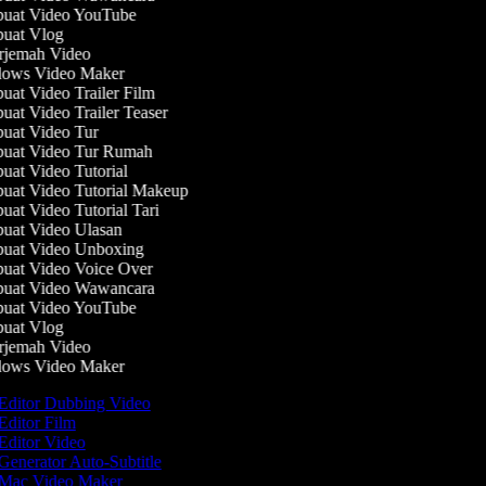
at Video YouTube
at Vlog
jemah Video
ows Video Maker
at Video Trailer Film
at Video Trailer Teaser
at Video Tur
at Video Tur Rumah
at Video Tutorial
at Video Tutorial Makeup
at Video Tutorial Tari
at Video Ulasan
at Video Unboxing
at Video Voice Over
uat Video Wawancara
at Video YouTube
at Vlog
jemah Video
ows Video Maker
Editor Dubbing Video
Editor Film
Editor Video
Generator Auto-Subtitle
Mac Video Maker