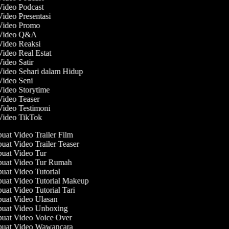
Video Podcast
Video Presentasi
 Video Promo
 Video Q&A
 Video Reaksi
Video Real Estat
Video Satir
Video Sehari dalam Hidup
Video Seni
Video Storytime
Video Teaser
Video Testimoni
 Video TikTok
at Video Trailer Film
at Video Trailer Teaser
at Video Tur
at Video Tur Rumah
at Video Tutorial
at Video Tutorial Makeup
at Video Tutorial Tari
at Video Ulasan
at Video Unboxing
at Video Voice Over
uat Video Wawancara