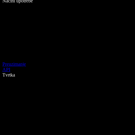
Načini upotrebe
Preuzimanje
API
Tvrtka