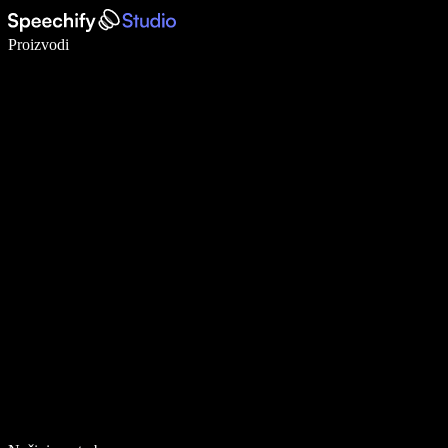
Pišite 5× brže uz glasovno diktiranje
Proizvodi
Saznajte više