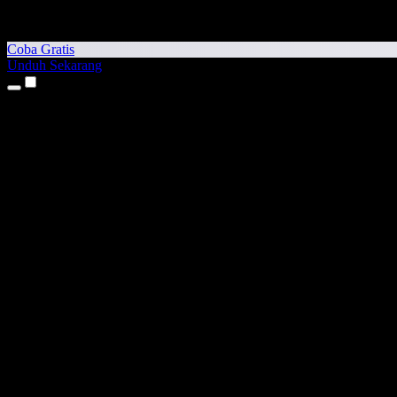
Coba Gratis
Unduh Sekarang
Produk
Teks ke Suara
Aplikasi iPhone & iPad
Aplikasi Android
Ekstensi Chrome
Ekstensi Edge
Aplikasi Web
Aplikasi Mac
Aplikasi Windows