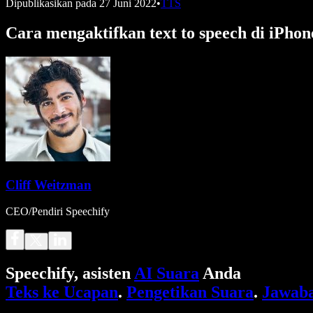
Dipublikasikan pada
27 Juni 2022
•
TTS
Cara mengaktifkan text to speech di iPhon
Cliff Weitzman
CEO/Pendiri Speechify
Speechify, asisten
AI Suara
Anda
Teks ke Ucapan
.
Pengetikan Suara
.
Jawaba