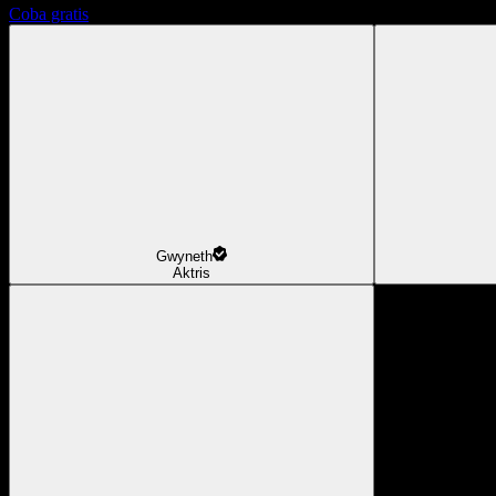
Coba gratis
Gwyneth
Aktris