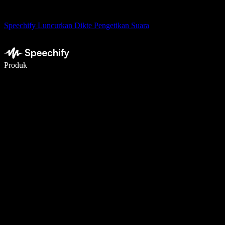
Speechify Luncurkan Dikte Pengetikan Suara
Menulis 5× lebih cepat dengan dikte suara
Produk
Pelajari lebih lanjut