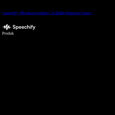
Speechify Memperkenalkan Ciri Dikte Penaipan Suara
Tulis 5× lebih pantas dengan menaip menggunakan suara
Produk
Ketahui Lebih Lanjut