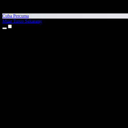
Cuba Percuma
Muat Turun Sekarang
Produk
Teks kepada Pertuturan
Aplikasi iPhone & iPad
Aplikasi Android
Sambungan Chrome
Sambungan Edge
Aplikasi Web
Aplikasi Mac
Aplikasi Windows