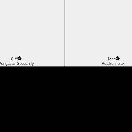
Cliff
John
Pengasas Speechify
Pelakon lelaki