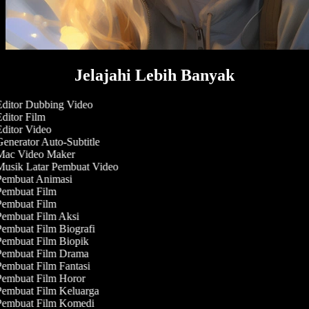
Jelajahi Lebih Banyak
ditor Dubbing Video
ditor Film
ditor Video
enerator Auto-Subtitle
ac Video Maker
usik Latar Pembuat Video
embuat Animasi
embuat Film
embuat Film
embuat Film Aksi
embuat Film Biografi
embuat Film Biopik
embuat Film Drama
embuat Film Fantasi
embuat Film Horor
embuat Film Keluarga
embuat Film Komedi