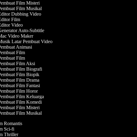
embuat Film Misteri
embuat Film Musikal
ditor Dubbing Video
ditor Film
ditor Video
enerator Auto-Subtitle
ac Video Maker
usik Latar Pembuat Video
embuat Animasi
embuat Film
embuat Film
embuat Film Aksi
embuat Film Biografi
embuat Film Biopik
embuat Film Drama
embuat Film Fantasi
embuat Film Horor
embuat Film Keluarga
embuat Film Komedi
embuat Film Misteri
embuat Film Musikal
lm Romantis
lm Sci-fi
lm Thriller