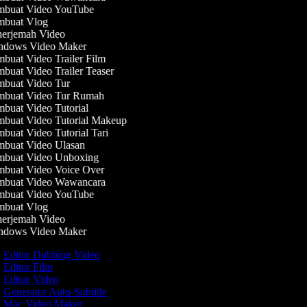
buat Video YouTube
buat Vlog
erjemah Video
dows Video Maker
buat Video Trailer Film
buat Video Trailer Teaser
buat Video Tur
buat Video Tur Rumah
buat Video Tutorial
buat Video Tutorial Makeup
buat Video Tutorial Tari
buat Video Ulasan
buat Video Unboxing
buat Video Voice Over
buat Video Wawancara
buat Video YouTube
buat Vlog
erjemah Video
dows Video Maker
Editor Dubbing Video
Editor Film
Editor Video
Generator Auto-Subtitle
Mac Video Maker