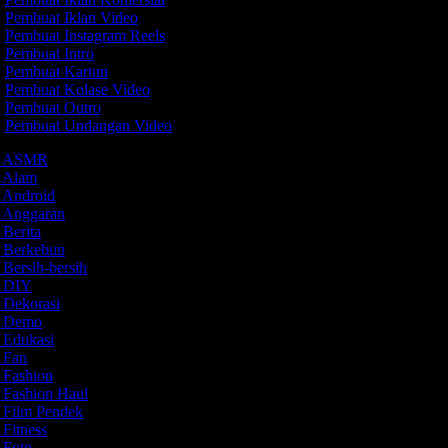
Pembuat Iklan Video
Pembuat Instagram Reels
Pembuat Intro
Pembuat Kartun
Pembuat Kolase Video
Pembuat Outro
Pembuat Undangan Video
eo ASMR
o Alam
o Android
o Anggaran
 Berita
o Berkebun
 Bersih-bersih
o DIY
o Dekorasi
eo Demo
o Edukasi
o Fan
o Fashion
o Fashion Haul
o Film Pendek
 Fitness
o Foto