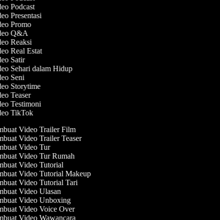
deo Podcast
deo Presentasi
ideo Promo
ideo Q&A
deo Reaksi
deo Real Estat
deo Satir
deo Sehari dalam Hidup
deo Seni
deo Storytime
deo Teaser
deo Testimoni
ideo TikTok
buat Video Trailer Film
buat Video Trailer Teaser
buat Video Tur
buat Video Tur Rumah
buat Video Tutorial
buat Video Tutorial Makeup
buat Video Tutorial Tari
buat Video Ulasan
buat Video Unboxing
buat Video Voice Over
buat Video Wawancara