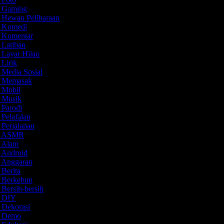
o Gaming
o Hewan Peliharaan
o Komedi
o Komentar
 Latihan
 Layar Hijau
 Lirik
 Media Sosial
eo Memasak
o Mobil
o Musik
 Parodi
 Pelafalan
 Perjalanan
eo ASMR
o Alam
o Android
o Anggaran
 Berita
o Berkebun
 Bersih-bersih
o DIY
o Dekorasi
eo Demo