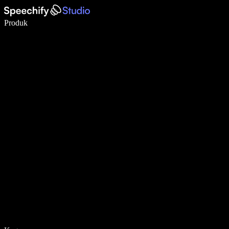
Menulis 5× lebih cepat dengan dikte suara
Produk
Pelajari lebih lanjut