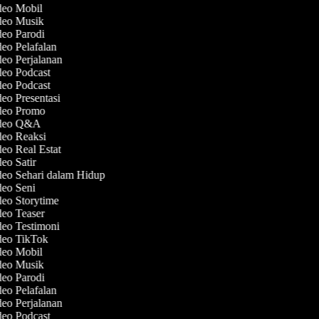
ideo Mobil
ideo Musik
deo Parodi
deo Pelafalan
deo Perjalanan
deo Podcast
deo Podcast
deo Presentasi
ideo Promo
ideo Q&A
deo Reaksi
deo Real Estat
deo Satir
deo Sehari dalam Hidup
deo Seni
deo Storytime
deo Teaser
deo Testimoni
ideo TikTok
ideo Mobil
ideo Musik
deo Parodi
deo Pelafalan
deo Perjalanan
deo Podcast