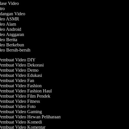
lase Video
utro
ndangan Video
Video ASMR
ideo Alam
ideo Android
ideo Anggaran
deo Berita
ideo Berkebun
deo Bersih-bersih
embuat Video DIY
embuat Video Dekorasi
embuat Video Demo
embuat Video Edukasi
embuat Video Fan
embuat Video Fashion
embuat Video Fashion Haul
embuat Video Film Pendek
embuat Video Fitness
embuat Video Foto
embuat Video Gaming
embuat Video Hewan Peliharaan
embuat Video Komedi
embuat Video Komentar