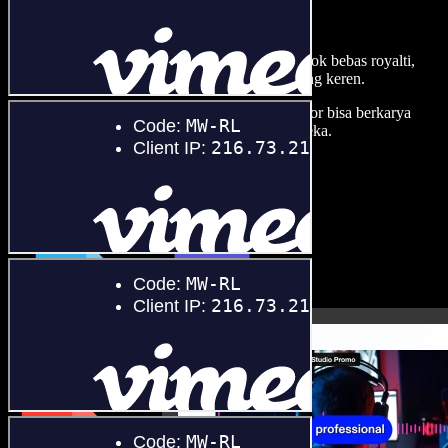
dengan Speechify Studio.
Buat voice over, tambah gambar, audio, video stok bebas royalti,
dan kloning suara untuk proyek audio-video yang keren.
Tanpa kurva belajar, semua dari browser—kreator bisa berkarya
sebebas mungkin dan wujudkan ide kreatif mereka.
Mulai Studio