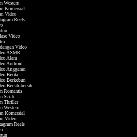
lm Western
lan Komersial
lan Video
stagram Reels
tro
artun
lase Video
utro
ndangan Video
Video ASMR
ideo Alam
ideo Android
ideo Anggaran
deo Berita
ideo Berkebun
deo Bersih-bersih
lm Romantis
lm Sci-fi
lm Thriller
lm Western
lan Komersial
lan Video
stagram Reels
tro
artun