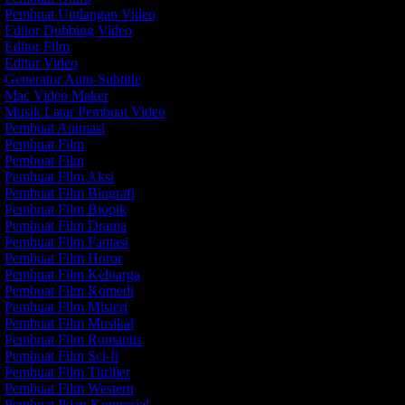
Pembuat Undangan Video
Editor Dubbing Video
Editor Film
Editor Video
Generator Auto-Subtitle
Mac Video Maker
Musik Latar Pembuat Video
Pembuat Animasi
Pembuat Film
Pembuat Film
Pembuat Film Aksi
Pembuat Film Biografi
Pembuat Film Biopik
Pembuat Film Drama
Pembuat Film Fantasi
Pembuat Film Horor
Pembuat Film Keluarga
Pembuat Film Komedi
Pembuat Film Misteri
Pembuat Film Musikal
Pembuat Film Romantis
Pembuat Film Sci-fi
Pembuat Film Thriller
Pembuat Film Western
Pembuat Iklan Komersial