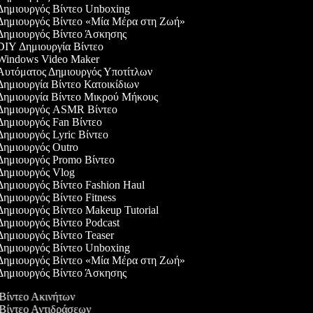
ημιουργός Βίντεο Unboxing
ημιουργός Βίντεο «Μία Μέρα στη Ζωή»
ημιουργός Βίντεο Άσκησης
IY Δημιουργία Βίντεο
indows Video Maker
υτόματος Δημιουργός Υποτίτλων
ημιουργία Βίντεο Κατοικίδιων
ημιουργία Βίντεο Μικρού Μήκους
ημιουργός ASMR Βίντεο
ημιουργός Fan Βίντεο
ημιουργός Lyric Βίντεο
ημιουργός Outro
ημιουργός Promo Βίντεο
ημιουργός Vlog
ημιουργός Βίντεο Fashion Haul
ημιουργός Βίντεο Fitness
ημιουργός Βίντεο Makeup Tutorial
ημιουργός Βίντεο Podcast
ημιουργός Βίντεο Teaser
ημιουργός Βίντεο Unboxing
ημιουργός Βίντεο «Μία Μέρα στη Ζωή»
ημιουργός Βίντεο Άσκησης
 Βίντεο Ακινήτων
 Βίντεο Αντιδράσεων