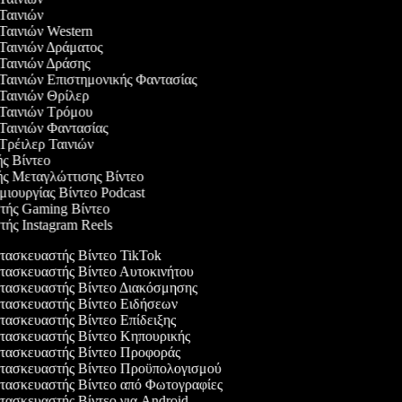
 Ταινιών
 Ταινιών Western
 Ταινιών Δράματος
 Ταινιών Δράσης
 Ταινιών Επιστημονικής Φαντασίας
 Ταινιών Θρίλερ
 Ταινιών Τρόμου
 Ταινιών Φαντασίας
 Τρέιλερ Ταινιών
ής Βίντεο
ής Μεταγλώττισης Βίντεο
ημιουργίας Βίντεο Podcast
στής Gaming Βίντεο
τής Instagram Reels
ασκευαστής Βίντεο TikTok
ασκευαστής Βίντεο Αυτοκινήτου
ασκευαστής Βίντεο Διακόσμησης
ασκευαστής Βίντεο Ειδήσεων
ασκευαστής Βίντεο Επίδειξης
ασκευαστής Βίντεο Κηπουρικής
ασκευαστής Βίντεο Προφοράς
ασκευαστής Βίντεο Προϋπολογισμού
ασκευαστής Βίντεο από Φωτογραφίες
ασκευαστής Βίντεο για Android