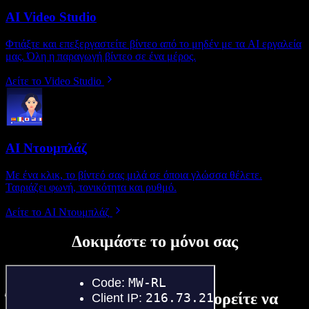
AI Video Studio
Φτιάξτε και επεξεργαστείτε βίντεο από το μηδέν με τα AI εργαλεία
μας. Όλη η παραγωγή βίντεο σε ένα μέρος.
Δείτε το Video Studio
AI Ντουμπλάζ
Με ένα κλικ, το βίντεό σας μιλά σε όποια γλώσσα θέλετε.
Ταιριάζει φωνή, τονικότητα και ρυθμό.
Δείτε το AI Ντουμπλάζ
Δοκιμάστε το μόνοι σας
Ένα μικρό δείγμα από όσα μπορείτε να