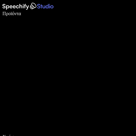
Γράψτε 5× πιο γρήγορα με φωνητική πληκτρολόγηση
Προϊόντα
Μάθετε περισσότερα