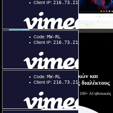
Τεράστια συλλογή ανδρικών και
γυναικείων φωνών με άπειρες διαλέκτους
Κάθε έργο είναι μοναδικό. Διάλεξε ανάμεσα σε 100+ AI ηθοποιούς
φωνής & διαλέκτους και κάν’ τους όπως θες.