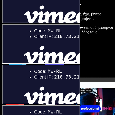
κάνετε με το Speechify Studio.
Φτιάξτε voice overs, προσθέστε δωρεάν εικόνες, ήχο, βίντεο,
αντιγραφή φωνής – ολοκληρωμένα audio/video projects.
Χωρίς καμπύλη εκμάθησης και με όλα στον browser, οι δημιουργοί
ξεπερνούν τα κλασικά όρια και δίνουν ζωή στις ιδέες τους.
Ξεκινήστε με το Studio