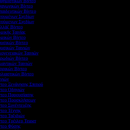
αφημιστικών Βίντεο
ισαγωγικών Βίντεο
παιδευτικών Βίντεο
ινουμένων Σχεδίων
ινούμενων Σχεδίων
ολλάζ Βίντεο
μικής Ταινίας
ωμικών Βίντεο
ουσικών Βίντεο
ουσικών Ταινιών
ικογενειακών Ταινιών
αρωδιών Βίντεο
ομαντικών Ταινιών
τιρικών Βίντεο
ολιαστικών Βίντεο
ινιών
ντεο Ξενάγησης Σπιτιού
ίντεο Οδηγιών
ίντεο Παρουσίασης
ίντεο Προσκλήσεων
ντεο Συνέντευξης
ντεο Τέχνης
ντεο Ταξιδιών
ντεο Τρέιλερ Teaser
ίντεο Φύσης