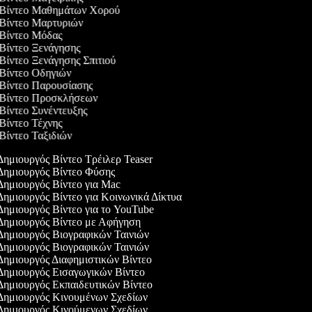
ς Βίντεο Μαθημάτων Χορού
 Βίντεο Μαρτυριών
 Βίντεο Μόδας
 Βίντεο Ξενάγησης
 Βίντεο Ξενάγησης Σπιτιού
 Βίντεο Οδηγιών
 Βίντεο Παρουσίασης
ς Βίντεο Προσκλήσεων
 Βίντεο Συνέντευξης
 Βίντεο Τέχνης
 Βίντεο Ταξιδιών
ημιουργός Βίντεο Τρέιλερ Teaser
ημιουργός Βίντεο Φύσης
ημιουργός Βίντεο για Mac
ημιουργός Βίντεο για Κοινωνικά Δίκτυα
ημιουργός Βίντεο για το YouTube
ημιουργός Βίντεο με Αφήγηση
ημιουργός Βιογραφικών Ταινιών
ημιουργός Βιογραφικών Ταινιών
ημιουργός Διαφημιστικών Βίντεο
ημιουργός Εισαγωγικών Βίντεο
ημιουργός Εκπαιδευτικών Βίντεο
ημιουργός Κινουμένων Σχεδίων
ημιουργός Κινούμενων Σχεδίων