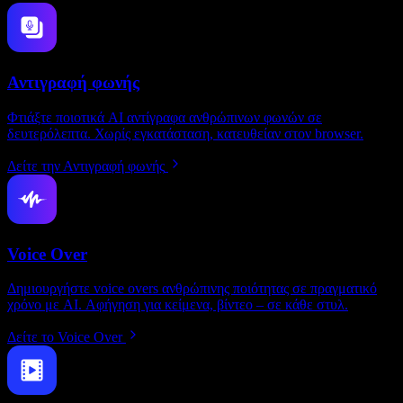
Αντιγραφή φωνής
Φτιάξτε ποιοτικά AI αντίγραφα ανθρώπινων φωνών σε
δευτερόλεπτα. Χωρίς εγκατάσταση, κατευθείαν στον browser.
Δείτε την Αντιγραφή φωνής
Voice Over
Δημιουργήστε voice overs ανθρώπινης ποιότητας σε πραγματικό
χρόνο με AI. Αφήγηση για κείμενα, βίντεο – σε κάθε στυλ.
Δείτε το Voice Over