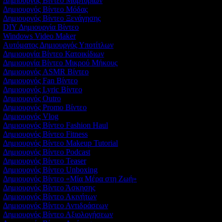
Δημιουργός Βίντεο Μαρτυριών
Δημιουργός Βίντεο Μόδας
Δημιουργός Βίντεο Ξενάγησης
DIY Δημιουργία Βίντεο
Windows Video Maker
Αυτόματος Δημιουργός Υποτίτλων
Δημιουργία Βίντεο Κατοικίδιων
Δημιουργία Βίντεο Μικρού Μήκους
Δημιουργός ASMR Βίντεο
Δημιουργός Fan Βίντεο
Δημιουργός Lyric Βίντεο
Δημιουργός Outro
Δημιουργός Promo Βίντεο
Δημιουργός Vlog
Δημιουργός Βίντεο Fashion Haul
Δημιουργός Βίντεο Fitness
Δημιουργός Βίντεο Makeup Tutorial
Δημιουργός Βίντεο Podcast
Δημιουργός Βίντεο Teaser
Δημιουργός Βίντεο Unboxing
Δημιουργός Βίντεο «Μία Μέρα στη Ζωή»
Δημιουργός Βίντεο Άσκησης
Δημιουργός Βίντεο Ακινήτων
Δημιουργός Βίντεο Αντιδράσεων
Δημιουργός Βίντεο Αξιολογήσεων