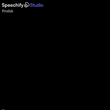
Menulis 5× lebih cepat dengan dikte suara
Produk
Pelajari lebih lanjut