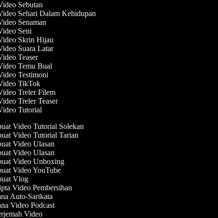
 Video Sebutan
 Video Sehari Dalam Kehidupan
 Video Senaman
 Video Seni
Video Skrin Hijau
Video Suara Latar
Video Teaser
 Video Temu Bual
Video Testimoni
 Video TikTok
Video Treler Filem
Video Treler Teaser
Video Tutorial
at Video Tutorial Solekan
at Video Tutorial Tarian
at Video Ulasan
at Video Ulasan
at Video Unboxing
at Video YouTube
at Vlog
pta Video Pembersihan
na Auto-Sarikata
na Video Podcast
rjemah Video