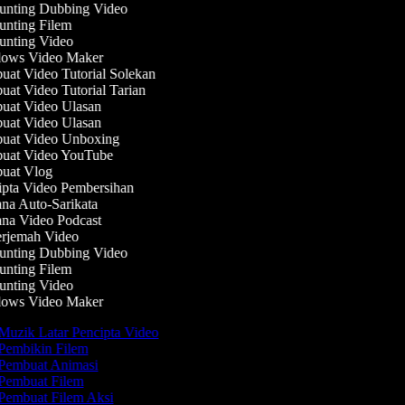
nting Dubbing Video
nting Filem
nting Video
ows Video Maker
at Video Tutorial Solekan
at Video Tutorial Tarian
at Video Ulasan
at Video Ulasan
at Video Unboxing
at Video YouTube
at Vlog
pta Video Pembersihan
na Auto-Sarikata
na Video Podcast
rjemah Video
nting Dubbing Video
nting Filem
nting Video
ows Video Maker
Muzik Latar Pencipta Video
Pembikin Filem
Pembuat Animasi
Pembuat Filem
Pembuat Filem Aksi