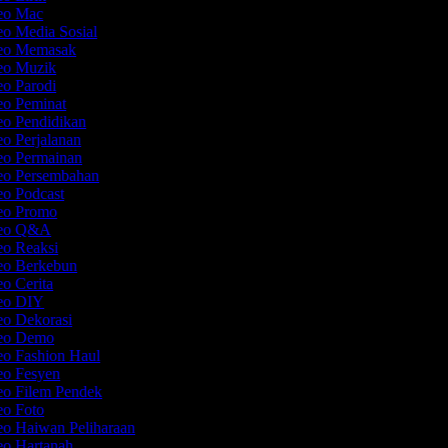
deo Mac
eo Media Sosial
deo Memasak
deo Muzik
eo Parodi
eo Peminat
eo Pendidikan
eo Perjalanan
deo Permainan
deo Persembahan
eo Podcast
deo Promo
ideo Q&A
eo Reaksi
deo Berkebun
eo Cerita
deo DIY
eo Dekorasi
deo Demo
eo Fashion Haul
deo Fesyen
eo Filem Pendek
eo Foto
eo Haiwan Peliharaan
eo Hartanah