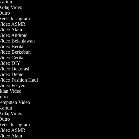
 Kartun
 Kolaj Video
 Outro
Reels Instagram
 Video ASMR
 Video Alam
 Video Android
 Video Belanjawan
Video Berita
 Video Berkebun
Video Cerita
 Video DIY
 Video Dekorasi
 Video Demo
 Video Fashion Haul
 Video Fesyen
Iklan Video
Intro
 Jemputan Video
 Kartun
 Kolaj Video
 Outro
Reels Instagram
 Video ASMR
 Video Alam