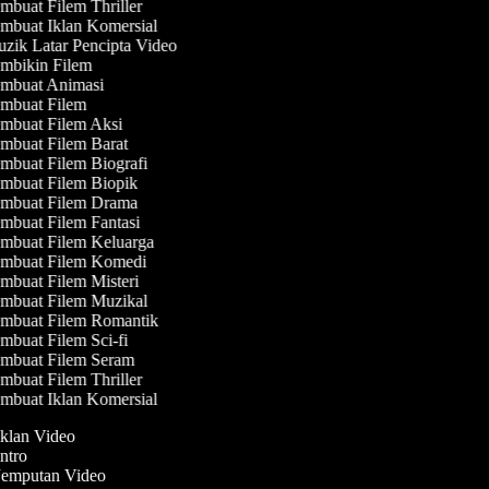
buat Filem Thriller
mbuat Iklan Komersial
zik Latar Pencipta Video
mbikin Filem
mbuat Animasi
mbuat Filem
mbuat Filem Aksi
mbuat Filem Barat
mbuat Filem Biografi
mbuat Filem Biopik
mbuat Filem Drama
mbuat Filem Fantasi
mbuat Filem Keluarga
mbuat Filem Komedi
mbuat Filem Misteri
mbuat Filem Muzikal
mbuat Filem Romantik
buat Filem Sci-fi
mbuat Filem Seram
buat Filem Thriller
mbuat Iklan Komersial
Iklan Video
Intro
 Jemputan Video