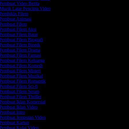
Pembuat Video Berita
Muzik Latar Pencipta Video
Pembikin Filem
Pembuat Animasi
Pembuat Filem
Pembuat Filem Aksi
Pembuat Filem Barat
Pembuat Filem Biografi
Pembuat Filem Biopik
Pembuat Filem Drama
Pembuat Filem Fantasi
Pembuat Filem Keluarga
Pembuat Filem Komedi
Pembuat Filem Misteri
Pembuat Filem Muzikal
Pembuat Filem Romantik
Pembuat Filem Sci-fi
Pembuat Filem Seram
Pembuat Filem Thriller
Pembuat Iklan Komersial
Pembuat Iklan Video
Pembuat Intro
Pembuat Jemputan Video
Pembuat Kartun
Pembuat Kolaj Video