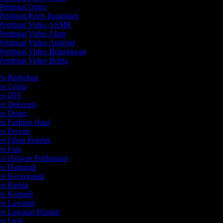
Pembuat Outro
Pembuat Reels Instagram
Pembuat Video ASMR
Pembuat Video Alam
Pembuat Video Android
Pembuat Video Belanjawan
Pembuat Video Berita
deo Berkebun
eo Cerita
deo DIY
eo Dekorasi
deo Demo
eo Fashion Haul
deo Fesyen
eo Filem Pendek
eo Foto
eo Haiwan Peliharaan
eo Hartanah
deo Kecergasan
eo Kereta
deo Komedi
deo Lawatan
deo Lawatan Rumah
eo Lirik