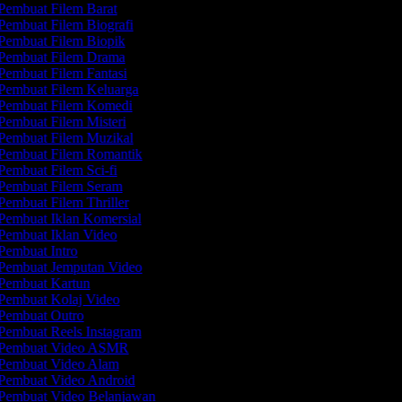
Pembuat Filem Barat
Pembuat Filem Biografi
Pembuat Filem Biopik
Pembuat Filem Drama
Pembuat Filem Fantasi
Pembuat Filem Keluarga
Pembuat Filem Komedi
Pembuat Filem Misteri
Pembuat Filem Muzikal
Pembuat Filem Romantik
Pembuat Filem Sci-fi
Pembuat Filem Seram
Pembuat Filem Thriller
Pembuat Iklan Komersial
Pembuat Iklan Video
Pembuat Intro
Pembuat Jemputan Video
Pembuat Kartun
Pembuat Kolaj Video
Pembuat Outro
Pembuat Reels Instagram
Pembuat Video ASMR
Pembuat Video Alam
Pembuat Video Android
Pembuat Video Belanjawan