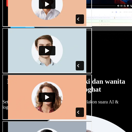
Banyak pilihan suara lelaki dan wanita
dengan pelbagai loghat
Setiap projek boleh jadi unik. Pilih ratusan pelakon suara AI &
loghat, laraskan ikut cita rasa anda.