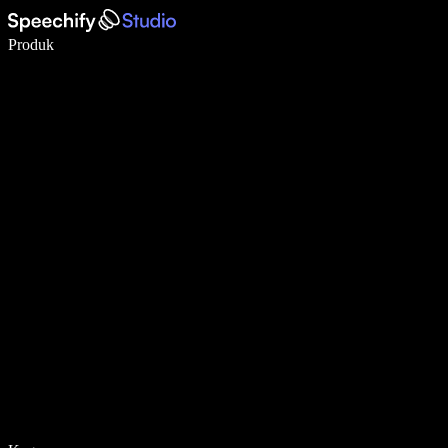
Tulis 5× lebih pantas dengan menaip menggunakan suara
Produk
Ketahui Lebih Lanjut