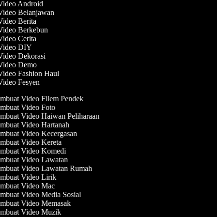
 Video Android
 Video Belanjawan
Video Berita
 Video Berkebun
Video Cerita
 Video DIY
 Video Dekorasi
 Video Demo
 Video Fashion Haul
 Video Fesyen
mbuat Video Filem Pendek
mbuat Video Foto
mbuat Video Haiwan Peliharaan
mbuat Video Hartanah
mbuat Video Kecergasan
mbuat Video Kereta
mbuat Video Komedi
mbuat Video Lawatan
mbuat Video Lawatan Rumah
mbuat Video Lirik
mbuat Video Mac
mbuat Video Media Sosial
mbuat Video Memasak
mbuat Video Muzik