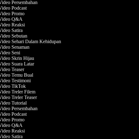
 Video Persembahan
 Video Podcast
 Video Promo
 Video Q&A
 Video Reaksi
Video Satira
 Video Sebutan
 Video Sehari Dalam Kehidupan
 Video Senaman
 Video Seni
Video Skrin Hijau
Video Suara Latar
Video Teaser
 Video Temu Bual
Video Testimoni
 Video TikTok
Video Treler Filem
Video Treler Teaser
Video Tutorial
 Video Persembahan
 Video Podcast
 Video Promo
 Video Q&A
 Video Reaksi
Video Satira