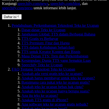
Kunjungi
speechify.com/news
,
speechify.com/blog
, dan
speechify.com/press
untuk informasi lebih lanjut.
Daftar isi
Pendahuluan: Perkembangan Teknologi Teks ke Ucapan
Dasar-dasar Teks ke Ucapan
Jangkauan Global: TTS dalam Berbagai Bahasa
TTS Gratis vs Berbayar
TTS Premium: Fitur dan Harga
TTS dalam Kehidupan Sehari-hari
TTS untuk Kreator Konten dan Bisnis
Masa Depan TTS: Tren dan Perkembangan
Kesimpulan: Dunia TTS yang Semakin Luas
Speechify Teks ke Ucapan
FAQ Tentang Teknologi Teks ke Ucapan
Apakah ada versi gratis teks ke ucapan?
Apakah harus membayar untuk teks ke ucapan?
Bagaimana cara pakai teks ke ucapan gratis?
Apakah teks ke ucapan bebas hak cipta?
Apakah teks ke ucapan hanya berupa suara?
Apa itu teks ke ucapan?
Apakah TTS gratis di iPhone?
Apa software teks ke ucapan gratis terbaik?
Apakah teks ke ucapan legal?