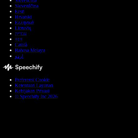
Slovenčina
Slovenščina
Eesti
Hrvatski
Ελληνικά
Lietuvių
עברית
বাংলা
Català
Bahasa Melayu
اردو
Preferensi Cookie
Ketentuan Layanan
Kebijakan Privasi
© Speechify Inc 2026