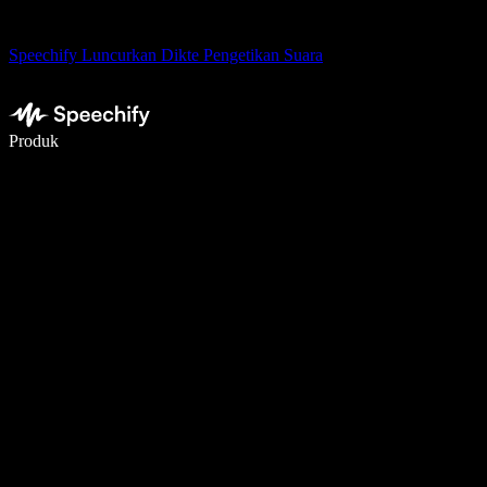
Speechify Luncurkan Dikte Pengetikan Suara
Menulis 5× lebih cepat dengan dikte suara
Produk
Pelajari lebih lanjut