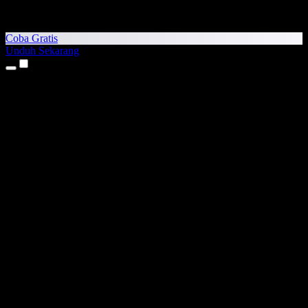
Coba Gratis
Unduh Sekarang
Produk
Teks ke Suara
Aplikasi iPhone & iPad
Aplikasi Android
Ekstensi Chrome
Ekstensi Edge
Aplikasi Web
Aplikasi Mac
Aplikasi Windows