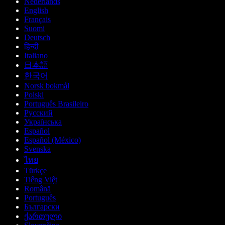
Nederlands
English
Français
Suomi
Deutsch
हिन्दी
Italiano
日本語
한국어
Norsk bokmål
Polski
Português Brasileiro
Русский
Українська
Español
Español (México)
Svenska
ไทย
Türkçe
Tiếng Việt
Română
Português
Български
ქართული