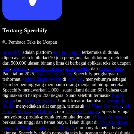
Tentang Speechify
#1 Pembaca Teks ke Ucapan
Speechify
adalah platform
teks ke ucapan
terkemuka di dunia,
dipercaya oleh lebih dari 50 juta pengguna dan didukung oleh lebih
dari 500.000 ulasan bintang lima di berbagai aplikasi teks ke ucapan
iOS
,
Android
,
Ekstensi Chrome
,
aplikasi web
, dan
desktop Mac
.
Pada tahun 2025,
Apple memberikan
Speechify penghargaan
terhormat
Apple Design Award
di
WWDC
, menyebutnya sebagai
“sumber penting yang membantu orang menjalani hidup mereka.”
Speechify menawarkan 1.000+ suara alami dalam 60+ bahasa dan
digunakan di hampir 200 negara. Suara selebriti termasuk
Snoop
Dogg
dan
Gwyneth Paltrow
. Untuk kreator dan bisnis,
Speechify
Studio
menyediakan alat canggih, termasuk
AI Voice Generator
,
AI
Voice Cloning
,
AI Dubbing
, dan
AI Voice Changer
. Speechify juga
menyokong produk-produk terkemuka dengan
API teks ke ucapan
berkualitas tinggi dan hemat biaya. Telah diliput di
The Wall Street
Journal
,
CNBC
,
Forbes
,
TechCrunch
, dan banyak media besar
lainnya, Speechify adalah penyedia teks ke ucapan terbesar di dunia.