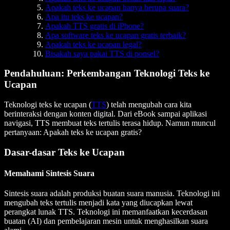
Apakah teks ke ucapan hanya berupa suara?
Apa itu teks ke ucapan?
Apakah TTS gratis di iPhone?
Apa software teks ke ucapan gratis terbaik?
Apakah teks ke ucapan legal?
Bisakah saya pakai TTS di ponsel?
Pendahuluan: Perkembangan Teknologi Teks ke
Ucapan
Teknologi teks ke ucapan (
TTS
) telah mengubah cara kita
berinteraksi dengan konten digital. Dari eBook sampai aplikasi
navigasi, TTS membuat teks tertulis terasa hidup. Namun muncul
pertanyaan: Apakah teks ke ucapan gratis?
Dasar-dasar Teks ke Ucapan
Memahami Sintesis Suara
Sintesis suara adalah produksi buatan suara manusia. Teknologi ini
mengubah teks tertulis menjadi kata yang diucapkan lewat
perangkat lunak TTS. Teknologi ini memanfaatkan kecerdasan
buatan (AI) dan pembelajaran mesin untuk menghasilkan suara