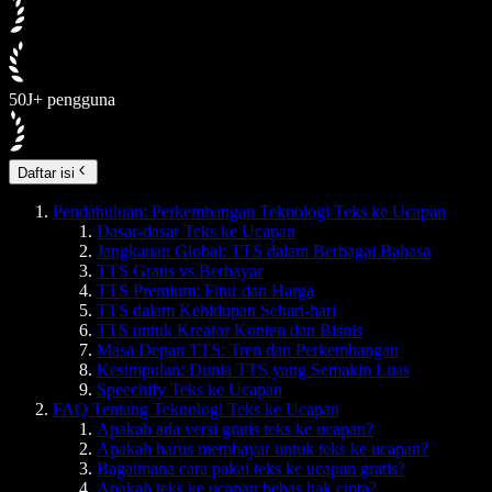
50J+ pengguna
Daftar isi
Pendahuluan: Perkembangan Teknologi Teks ke Ucapan
Dasar-dasar Teks ke Ucapan
Jangkauan Global: TTS dalam Berbagai Bahasa
TTS Gratis vs Berbayar
TTS Premium: Fitur dan Harga
TTS dalam Kehidupan Sehari-hari
TTS untuk Kreator Konten dan Bisnis
Masa Depan TTS: Tren dan Perkembangan
Kesimpulan: Dunia TTS yang Semakin Luas
Speechify Teks ke Ucapan
FAQ Tentang Teknologi Teks ke Ucapan
Apakah ada versi gratis teks ke ucapan?
Apakah harus membayar untuk teks ke ucapan?
Bagaimana cara pakai teks ke ucapan gratis?
Apakah teks ke ucapan bebas hak cipta?