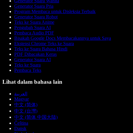
Generator Suara Wanita
Generator Suara Pria
Program Membaca untuk Disleksia Terbaik
Generator Suara Robot
Teks ke Suara Anime
Pengubah Suara AI
Pembaca Audio PDF
Bisakah Google Docs Membacakannya untuk Saya
Ekstensi Chrome Teks ke Suara
Teks ke Suara Bahasa Hindi
PDF Dibacakan Keras
Generator Suara AI
Teks ke Suara
Pembaca Teks
Lihat dalam bahasa lain
العربية
Magyar
中文 (简体)
中文 (台灣)
中文 (简体 中国大陆)
Čeština
Dansk