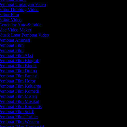
embuat Undangan Video
ditor Dubbing Video
ditor Film
ditor Video
enerator Auto-Subtitle
ac Video Maker
usik Latar Pembuat Video
embuat Animasi
embuat Film
embuat Film
embuat Film Aksi
embuat Film Biografi
embuat Film Biopik
embuat Film Drama
embuat Film Fantasi
embuat Film Horor
embuat Film Keluarga
embuat Film Komedi
embuat Film Misteri
embuat Film Musikal
embuat Film Romantis
embuat Film Sci-fi
embuat Film Thriller
embuat Film Western
embuat Iklan Komersial