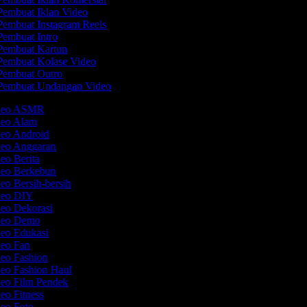
embuat Iklan Video
embuat Instagram Reels
embuat Intro
embuat Kartun
embuat Kolase Video
embuat Outro
embuat Undangan Video
ideo ASMR
deo Alam
deo Android
deo Anggaran
deo Berita
deo Berkebun
eo Bersih-bersih
ideo DIY
deo Dekorasi
ideo Demo
deo Edukasi
deo Fan
deo Fashion
deo Fashion Haul
deo Film Pendek
eo Fitness
deo Foto