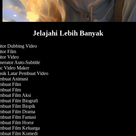
Jelajahi Lebih Banyak
tor Dubbing Video
tor Film
tor Video
erator Auto-Subtitle
 Video Maker
ik Latar Pembuat Video
buat Animasi
buat Film
buat Film
buat Film Aksi
buat Film Biografi
buat Film Biopik
buat Film Drama
buat Film Fantasi
buat Film Horor
buat Film Keluarga
buat Film Komedi