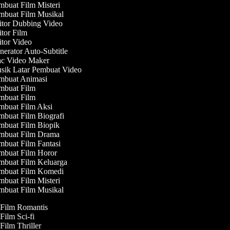
buat Film Misteri
buat Film Musikal
tor Dubbing Video
tor Film
tor Video
erator Auto-Subtitle
 Video Maker
ik Latar Pembuat Video
buat Animasi
buat Film
buat Film
buat Film Aksi
buat Film Biografi
buat Film Biopik
buat Film Drama
buat Film Fantasi
buat Film Horor
buat Film Keluarga
buat Film Komedi
buat Film Misteri
buat Film Musikal
 Film Romantis
 Film Sci-fi
 Film Thriller