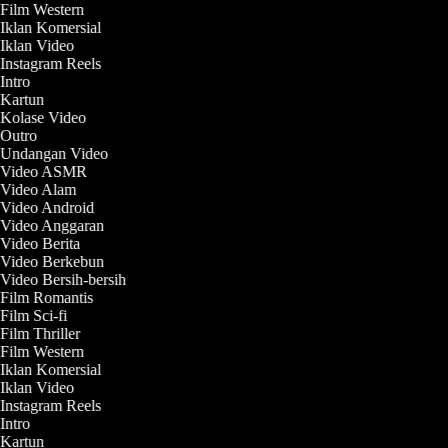
 Film Western
 Iklan Komersial
 Iklan Video
 Instagram Reels
 Intro
 Kartun
 Kolase Video
 Outro
t Undangan Video
t Video ASMR
t Video Alam
 Video Android
t Video Anggaran
 Video Berita
t Video Berkebun
 Video Bersih-bersih
 Film Romantis
 Film Sci-fi
 Film Thriller
 Film Western
 Iklan Komersial
 Iklan Video
 Instagram Reels
 Intro
 Kartun