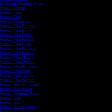
usik Latar Pembuat Video
embuat Animasi
embuat Film
embuat Film
embuat Film Aksi
embuat Film Biografi
embuat Film Biopik
embuat Film Drama
embuat Film Fantasi
embuat Film Horor
embuat Film Keluarga
embuat Film Komedi
embuat Film Misteri
embuat Film Musikal
embuat Film Romantis
embuat Film Sci-fi
embuat Film Thriller
embuat Film Western
embuat Iklan Komersial
embuat Iklan Video
embuat Instagram Reels
embuat Intro
embuat Kartun
embuat Kolase Video
embuat Outro