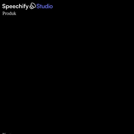
Menulis 5× lebih cepat dengan dikte suara
Produk
Pelajari lebih lanjut