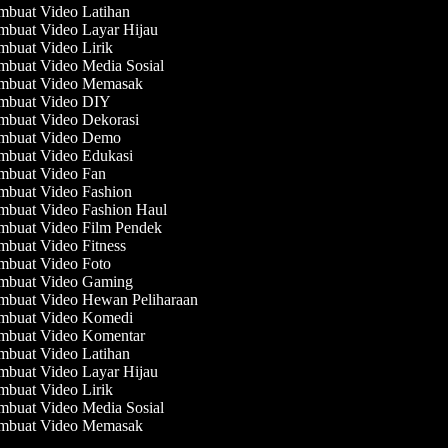
buat Video Latihan
buat Video Layar Hijau
buat Video Lirik
buat Video Media Sosial
buat Video Memasak
buat Video DIY
buat Video Dekorasi
buat Video Demo
buat Video Edukasi
buat Video Fan
buat Video Fashion
buat Video Fashion Haul
buat Video Film Pendek
buat Video Fitness
buat Video Foto
buat Video Gaming
buat Video Hewan Peliharaan
buat Video Komedi
buat Video Komentar
buat Video Latihan
buat Video Layar Hijau
buat Video Lirik
buat Video Media Sosial
buat Video Memasak