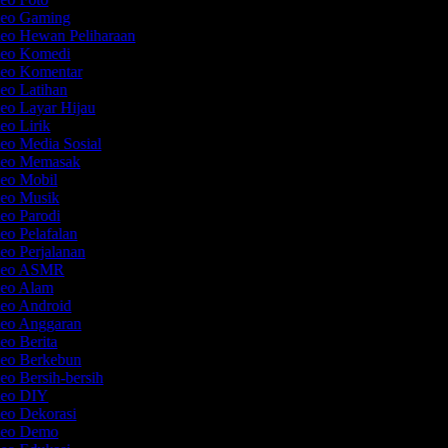
deo Gaming
deo Hewan Peliharaan
deo Komedi
deo Komentar
deo Latihan
deo Layar Hijau
deo Lirik
deo Media Sosial
ideo Memasak
deo Mobil
deo Musik
deo Parodi
eo Pelafalan
deo Perjalanan
ideo ASMR
deo Alam
deo Android
deo Anggaran
deo Berita
deo Berkebun
eo Bersih-bersih
ideo DIY
deo Dekorasi
ideo Demo