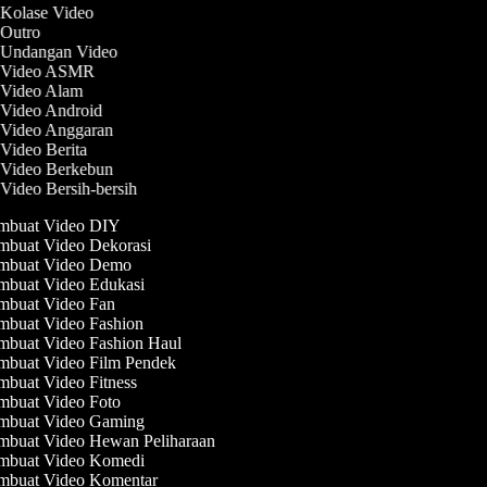
 Kolase Video
 Outro
t Undangan Video
t Video ASMR
t Video Alam
 Video Android
t Video Anggaran
 Video Berita
t Video Berkebun
 Video Bersih-bersih
buat Video DIY
buat Video Dekorasi
buat Video Demo
buat Video Edukasi
buat Video Fan
buat Video Fashion
buat Video Fashion Haul
buat Video Film Pendek
buat Video Fitness
buat Video Foto
buat Video Gaming
buat Video Hewan Peliharaan
buat Video Komedi
buat Video Komentar