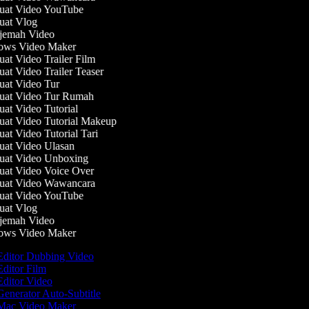
at Video YouTube
at Vlog
jemah Video
ws Video Maker
t Video Trailer Film
t Video Trailer Teaser
at Video Tur
at Video Tur Rumah
t Video Tutorial
at Video Tutorial Makeup
t Video Tutorial Tari
at Video Ulasan
at Video Unboxing
at Video Voice Over
at Video Wawancara
at Video YouTube
at Vlog
jemah Video
ws Video Maker
ditor Dubbing Video
ditor Film
ditor Video
enerator Auto-Subtitle
ac Video Maker