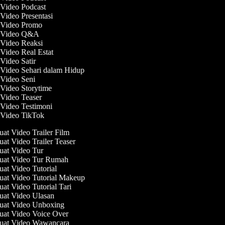
 Video Podcast
 Video Presentasi
t Video Promo
t Video Q&A
 Video Reaksi
 Video Real Estat
 Video Satir
 Video Sehari dalam Hidup
 Video Seni
 Video Storytime
 Video Teaser
 Video Testimoni
 Video TikTok
t Video Trailer Film
t Video Trailer Teaser
at Video Tur
at Video Tur Rumah
t Video Tutorial
at Video Tutorial Makeup
t Video Tutorial Tari
at Video Ulasan
at Video Unboxing
at Video Voice Over
at Video Wawancara