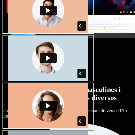
Gran varietat de veus masculines i
femenines amb accents diversos
Cap projecte ha de sonar igual. Tria entre centenars de veus d'IA i
ajusta'n l’accent.