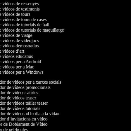
de vídeos de ressenyes
de vídeos de testimonis
de vídeos de tours
e vídeos de tours de cases
e vídeos de tutorials de ball
e vídeos de tutorials de maquillatge
de vídeos de viatge
de vídeos de videojocs
de vídeos demostratius
e vídeos d’art
de vídeos educatius
de vídeos per a Android
de vídeos per a Mac
de vídeos per a Windows
or de vídeos per a xarxes socials
or de vídeos promocionals
r de vídeos satírics
or de vídeos teaser
r de vídeos tràiler teaser
or de vídeos tutorials
or de vídeos «Un dia a la vida»
or d’invitacions en vídeo
r de Doblament de Vídeo
 de pel·lícules