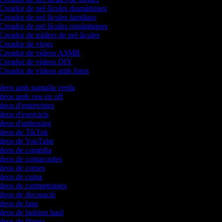
Creador de pel·lícules dramàtiques
Creador de pel·lícules familiars
Creador de pel·lícules romàntiques
Creador de tràilers de pel·lícules
Creador de vlogs
Creador de vídeos ASMR
Creador de vídeos DIY
Creador de vídeos amb fotos
ídeos amb pantalla verda
ídeos amb veu en off
ídeos d'entrevistes
ídeos d'exercicis
vídeos d'unboxing
vídeos de TikTok
vídeos de YouTube
vídeos de comèdia
ídeos de contacontes
ídeos de cotxes
ídeos de cuina
ídeos de curtmetratges
ídeos de decoració
ídeos de fans
ídeos de fashion haul
ídeos de fitness