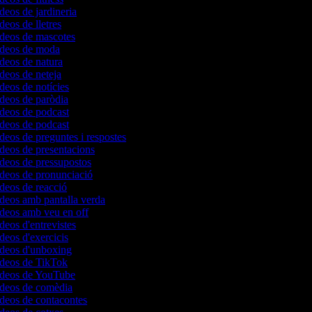
ídeos de jardineria
ídeos de lletres
ídeos de mascotes
vídeos de moda
ídeos de natura
ídeos de neteja
ídeos de notícies
ídeos de paròdia
ídeos de podcast
ídeos de podcast
ídeos de preguntes i respostes
ídeos de presentacions
ídeos de pressupostos
ídeos de pronunciació
ídeos de reacció
ídeos amb pantalla verda
ídeos amb veu en off
ídeos d'entrevistes
ídeos d'exercicis
vídeos d'unboxing
vídeos de TikTok
vídeos de YouTube
vídeos de comèdia
ídeos de contacontes