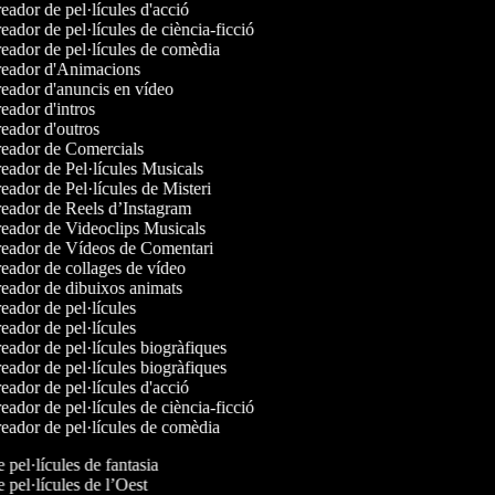
ador de pel·lícules d'acció
ador de pel·lícules de ciència-ficció
eador de pel·lícules de comèdia
eador d'Animacions
eador d'anuncis en vídeo
ador d'intros
eador d'outros
eador de Comercials
ador de Pel·lícules Musicals
ador de Pel·lícules de Misteri
eador de Reels d’Instagram
eador de Videoclips Musicals
eador de Vídeos de Comentari
eador de collages de vídeo
eador de dibuixos animats
ador de pel·lícules
ador de pel·lícules
ador de pel·lícules biogràfiques
ador de pel·lícules biogràfiques
ador de pel·lícules d'acció
ador de pel·lícules de ciència-ficció
eador de pel·lícules de comèdia
e pel·lícules de fantasia
e pel·lícules de l’Oest