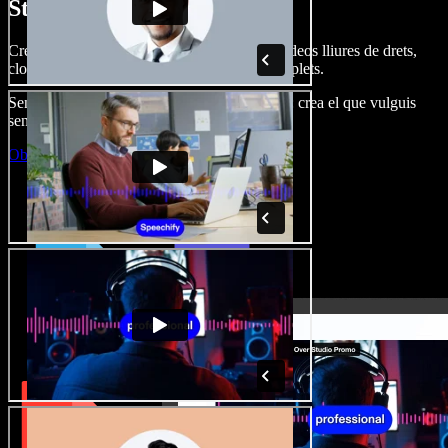
Studio.
Crea dobl. de veu, afegeix imatges, àudio, vídeos lliures de drets,
clona veus i munta projectes multimèdia complets.
Sense corba d’aprenentatge, tot al navegador: crea el que vulguis
sense els límits de sempre.
Obre l'Studio