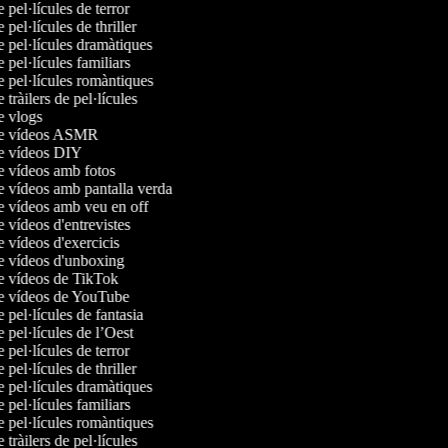
e pel·lícules de terror
e pel·lícules de thriller
e pel·lícules dramàtiques
e pel·lícules familiars
e pel·lícules romàntiques
e tràilers de pel·lícules
de vlogs
 de vídeos ASMR
de vídeos DIY
de vídeos amb fotos
de vídeos amb pantalla verda
de vídeos amb veu en off
e vídeos d'entrevistes
e vídeos d'exercicis
de vídeos d'unboxing
de vídeos de TikTok
de vídeos de YouTube
e pel·lícules de fantasia
e pel·lícules de l’Oest
e pel·lícules de terror
e pel·lícules de thriller
e pel·lícules dramàtiques
e pel·lícules familiars
e pel·lícules romàntiques
e tràilers de pel·lícules