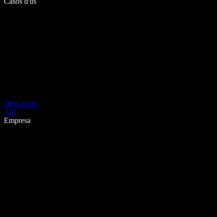
Casos d'ús
Descarrega
API
Empresa