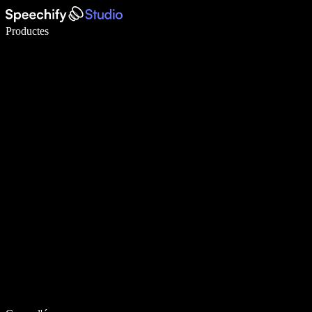
Escriu 5× més ràpid amb la veu
Productes
Més informació