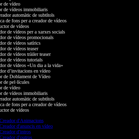
r de vídeo
r de vídeos immobiliaris
ador automàtic de subtítols
a de fons per a creador de vídeos
ctor de vídeos
or de vídeos per a xarxes socials
or de vídeos promocionals
r de vídeos satírics
or de vídeos teaser
r de vídeos tràiler teaser
or de vídeos tutorials
or de vídeos «Un dia a la vida»
or d’invitacions en vídeo
r de Doblament de Vídeo
 de pel·lícules
r de vídeo
r de vídeos immobiliaris
ador automàtic de subtítols
a de fons per a creador de vídeos
ctor de vídeos
Creador d'Animacions
Creador d'anuncis en vídeo
Creador d'intros
Creador d'outros