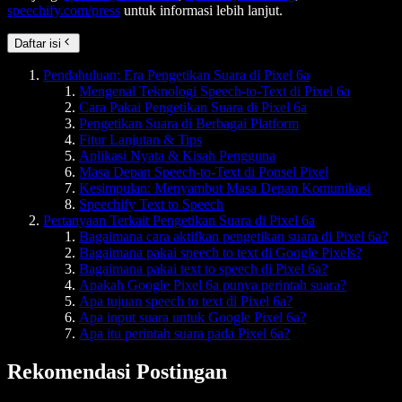
speechify.com/press
untuk informasi lebih lanjut.
Daftar isi
Pendahuluan: Era Pengetikan Suara di Pixel 6a
Mengenal Teknologi Speech-to-Text di Pixel 6a
Cara Pakai Pengetikan Suara di Pixel 6a
Pengetikan Suara di Berbagai Platform
Fitur Lanjutan & Tips
Aplikasi Nyata & Kisah Pengguna
Masa Depan Speech-to-Text di Ponsel Pixel
Kesimpulan: Menyambut Masa Depan Komunikasi
Speechify Text to Speech
Pertanyaan Terkait Pengetikan Suara di Pixel 6a
Bagaimana cara aktifkan pengetikan suara di Pixel 6a?
Bagaimana pakai speech to text di Google Pixels?
Bagaimana pakai text to speech di Pixel 6a?
Apakah Google Pixel 6a punya perintah suara?
Apa tujuan speech to text di Pixel 6a?
Apa input suara untuk Google Pixel 6a?
Apa itu perintah suara pada Pixel 6a?
Rekomendasi Postingan