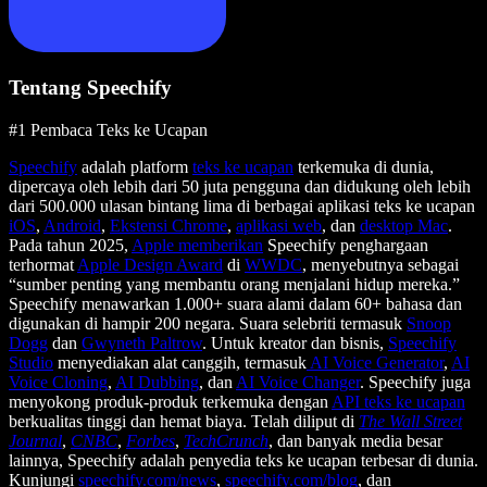
Tentang Speechify
#1 Pembaca Teks ke Ucapan
Speechify
adalah platform
teks ke ucapan
terkemuka di dunia,
dipercaya oleh lebih dari 50 juta pengguna dan didukung oleh lebih
dari 500.000 ulasan bintang lima di berbagai aplikasi teks ke ucapan
iOS
,
Android
,
Ekstensi Chrome
,
aplikasi web
, dan
desktop Mac
.
Pada tahun 2025,
Apple memberikan
Speechify penghargaan
terhormat
Apple Design Award
di
WWDC
, menyebutnya sebagai
“sumber penting yang membantu orang menjalani hidup mereka.”
Speechify menawarkan 1.000+ suara alami dalam 60+ bahasa dan
digunakan di hampir 200 negara. Suara selebriti termasuk
Snoop
Dogg
dan
Gwyneth Paltrow
. Untuk kreator dan bisnis,
Speechify
Studio
menyediakan alat canggih, termasuk
AI Voice Generator
,
AI
Voice Cloning
,
AI Dubbing
, dan
AI Voice Changer
. Speechify juga
menyokong produk-produk terkemuka dengan
API teks ke ucapan
berkualitas tinggi dan hemat biaya. Telah diliput di
The Wall Street
Journal
,
CNBC
,
Forbes
,
TechCrunch
, dan banyak media besar
lainnya, Speechify adalah penyedia teks ke ucapan terbesar di dunia.
Kunjungi
speechify.com/news
,
speechify.com/blog
, dan