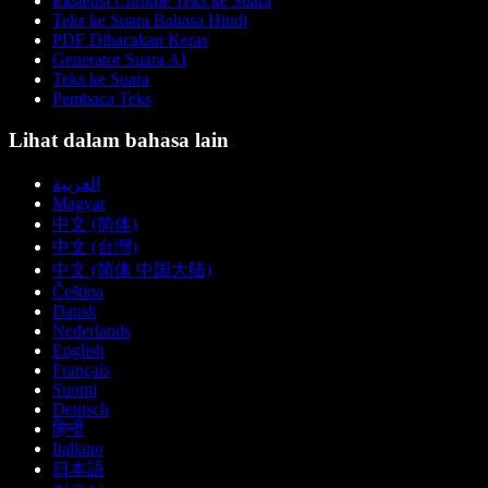
Ekstensi Chrome Teks ke Suara
Teks ke Suara Bahasa Hindi
PDF Dibacakan Keras
Generator Suara AI
Teks ke Suara
Pembaca Teks
Lihat dalam bahasa lain
العربية
Magyar
中文 (简体)
中文 (台灣)
中文 (简体 中国大陆)
Čeština
Dansk
Nederlands
English
Français
Suomi
Deutsch
हिन्दी
Italiano
日本語