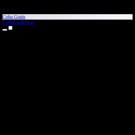
Coba Gratis
Unduh Sekarang
Produk
Teks ke Suara
Aplikasi iPhone & iPad
Aplikasi Android
Ekstensi Chrome
Ekstensi Edge
Aplikasi Web
Aplikasi Mac
Aplikasi Windows