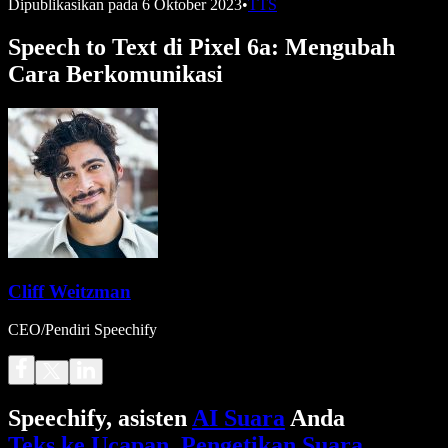
Dipublikasikan pada
6 Oktober 2023
•
TTS
Speech to Text di Pixel 6a: Mengubah
Cara Berkomunikasi
Cliff Weitzman
CEO/Pendiri Speechify
Speechify, asisten
AI Suara
Anda
Teks ke Ucapan
.
Pengetikan Suara
.