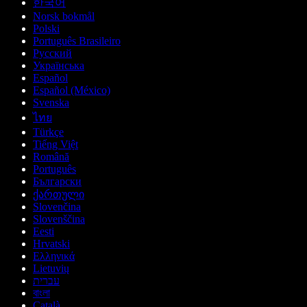
한국어
Norsk bokmål
Polski
Português Brasileiro
Русский
Українська
Español
Español (México)
Svenska
ไทย
Türkçe
Tiếng Việt
Română
Português
Български
ქართული
Slovenčina
Slovenščina
Eesti
Hrvatski
Ελληνικά
Lietuvių
עברית
বাংলা
Català