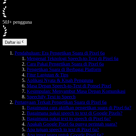
50J+ pengguna
Daftar isi
Pendahuluan: Era Pengetikan Suara di Pixel 6a
Mengenal Teknologi Speech-to-Text di Pixel 6a
Cara Pakai Pengetikan Suara di Pixel 6a
Pengetikan Suara di Berbagai Platform
Fitur Lanjutan & Tips
Aplikasi Nyata & Kisah Pengguna
Masa Depan Speech-to-Text di Ponsel Pixel
Kesimpulan: Menyambut Masa Depan Komunikasi
Speechify Text to Speech
Pertanyaan Terkait Pengetikan Suara di Pixel 6a
Bagaimana cara aktifkan pengetikan suara di Pixel 6a?
Bagaimana pakai speech to text di Google Pixels?
Bagaimana pakai text to speech di Pixel 6a?
Apakah Google Pixel 6a punya perintah suara?
Apa tujuan speech to text di Pixel 6a?
Apa input suara untuk Google Pixel 6a?