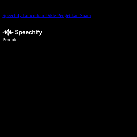
Speechify Luncurkan Dikte Pengetikan Suara
Menulis 5× lebih cepat dengan dikte suara
Produk
Pelajari lebih lanjut