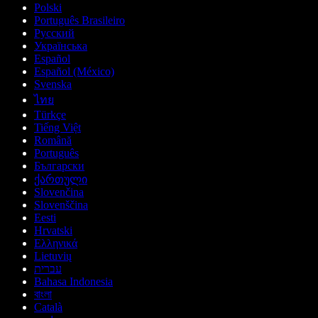
Polski
Português Brasileiro
Русский
Українська
Español
Español (México)
Svenska
ไทย
Türkçe
Tiếng Việt
Română
Português
Български
ქართული
Slovenčina
Slovenščina
Eesti
Hrvatski
Ελληνικά
Lietuvių
עברית
Bahasa Indonesia
বাংলা
Català