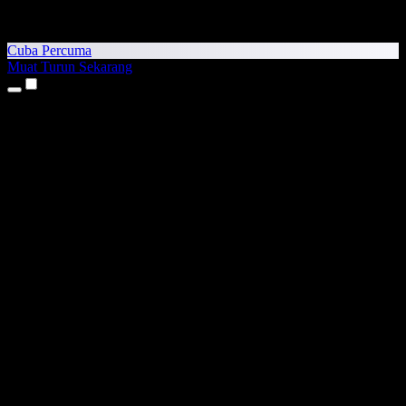
Cuba Percuma
Muat Turun Sekarang
Produk
Teks kepada Pertuturan
Aplikasi iPhone & iPad
Aplikasi Android
Sambungan Chrome
Sambungan Edge
Aplikasi Web
Aplikasi Mac
Aplikasi Windows