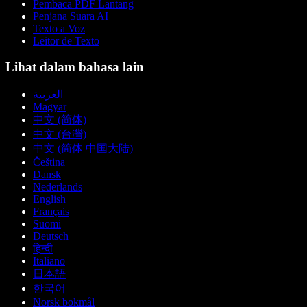
Pembaca PDF Lantang
Penjana Suara AI
Texto a Voz
Leitor de Texto
Lihat dalam bahasa lain
العربية
Magyar
中文 (简体)
中文 (台灣)
中文 (简体 中国大陆)
Čeština
Dansk
Nederlands
English
Français
Suomi
Deutsch
हिन्दी
Italiano
日本語
한국어
Norsk bokmål