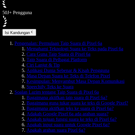
50J+ Pengguna
Isi Kandungan
Pengenalan: Permulaan Taip Suara di Pixel 6a
Memahami Teknologi Suara ke Teks pada Pixel 6a
Cara Guna Taip Suara di Pixel 6a
Taip Suara di Pelbagai Platform
Ciri Lanjut & Tip
Aplikasi Dunia Sebenar & Kisah Pengguna
Masa Depan Suara ke Teks di Telefon Pixel
Kesimpulan: Menyambut Masa Depan Komunikasi
Speechify Teks ke Suara
Soalan Lazim tentang Taip Suara di Pixel 6a
Bagaimana aktifkan taip suara di Pixel 6a?
Bagaimana guna tukar suara ke teks di Google Pixel?
Bagaimana aktifkan teks ke suara di Pixel 6a?
Adakah Google Pixel 6a ada arahan suara?
Apakah tujuan fungsi suara ke teks di Pixel 6a?
Apakah input suara untuk Google Pixel 6a?
Apakah arahan suara Pixel 6a?