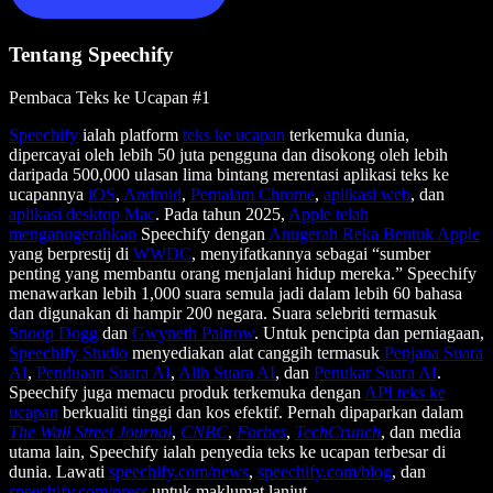
Tentang Speechify
Pembaca Teks ke Ucapan #1
Speechify
ialah platform
teks ke ucapan
terkemuka dunia,
dipercayai oleh lebih 50 juta pengguna dan disokong oleh lebih
daripada 500,000 ulasan lima bintang merentasi aplikasi teks ke
ucapannya
iOS
,
Android
,
Pemalam Chrome
,
aplikasi web
, dan
aplikasi desktop Mac
. Pada tahun 2025,
Apple telah
menganugerahkan
Speechify dengan
Anugerah Reka Bentuk Apple
yang berprestij di
WWDC
, menyifatkannya sebagai “sumber
penting yang membantu orang menjalani hidup mereka.” Speechify
menawarkan lebih 1,000 suara semula jadi dalam lebih 60 bahasa
dan digunakan di hampir 200 negara. Suara selebriti termasuk
Snoop Dogg
dan
Gwyneth Paltrow
. Untuk pencipta dan perniagaan,
Speechify Studio
menyediakan alat canggih termasuk
Penjana Suara
AI
,
Penduaan Suara AI
,
Alih Suara AI
, dan
Penukar Suara AI
.
Speechify juga memacu produk terkemuka dengan
API teks ke
ucapan
berkualiti tinggi dan kos efektif. Pernah dipaparkan dalam
The Wall Street Journal
,
CNBC
,
Forbes
,
TechCrunch
, dan media
utama lain, Speechify ialah penyedia teks ke ucapan terbesar di
dunia. Lawati
speechify.com/news
,
speechify.com/blog
, dan
speechify.com/press
untuk maklumat lanjut.