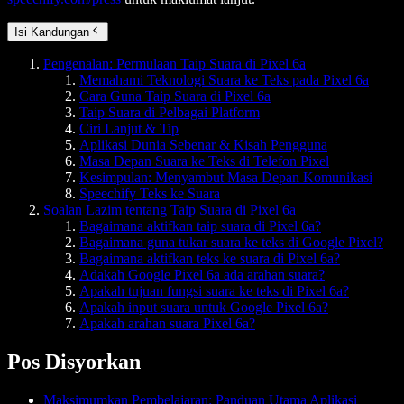
Isi Kandungan
Pengenalan: Permulaan Taip Suara di Pixel 6a
Memahami Teknologi Suara ke Teks pada Pixel 6a
Cara Guna Taip Suara di Pixel 6a
Taip Suara di Pelbagai Platform
Ciri Lanjut & Tip
Aplikasi Dunia Sebenar & Kisah Pengguna
Masa Depan Suara ke Teks di Telefon Pixel
Kesimpulan: Menyambut Masa Depan Komunikasi
Speechify Teks ke Suara
Soalan Lazim tentang Taip Suara di Pixel 6a
Bagaimana aktifkan taip suara di Pixel 6a?
Bagaimana guna tukar suara ke teks di Google Pixel?
Bagaimana aktifkan teks ke suara di Pixel 6a?
Adakah Google Pixel 6a ada arahan suara?
Apakah tujuan fungsi suara ke teks di Pixel 6a?
Apakah input suara untuk Google Pixel 6a?
Apakah arahan suara Pixel 6a?
Pos Disyorkan
Maksimumkan Pembelajaran: Panduan Utama Aplikasi