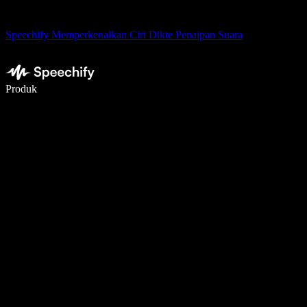
Speechify Memperkenalkan Ciri Dikte Penaipan Suara
Tulis 5× lebih pantas dengan menaip menggunakan suara
Produk
Ketahui Lebih Lanjut