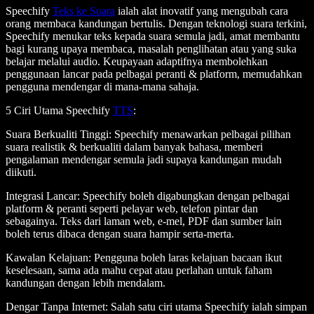
Speechify
Teks ke Suara
ialah alat inovatif yang mengubah cara
orang membaca kandungan bertulis. Dengan teknologi suara terkini,
Speechify menukar teks kepada suara semula jadi, amat membantu
bagi kurang upaya membaca, masalah penglihatan atau yang suka
belajar melalui audio. Keupayaan adaptifnya membolehkan
penggunaan lancar pada pelbagai peranti & platform, memudahkan
pengguna mendengar di mana-mana sahaja.
5 Ciri Utama Speechify
TTS
:
Suara Berkualiti Tinggi
: Speechify menawarkan pelbagai pilihan
suara realistik & berkualiti dalam banyak bahasa, memberi
pengalaman mendengar semula jadi supaya kandungan mudah
diikuti.
Integrasi Lancar
: Speechify boleh digabungkan dengan pelbagai
platform & peranti seperti pelayar web, telefon pintar dan
sebagainya. Teks dari laman web, e-mel, PDF dan sumber lain
boleh terus dibaca dengan suara hampir serta-merta.
Kawalan Kelajuan
: Pengguna boleh laras kelajuan bacaan ikut
keselesaan, sama ada mahu cepat atau perlahan untuk faham
kandungan dengan lebih mendalam.
Dengar Tanpa Internet
: Salah satu ciri utama Speechify ialah simpan