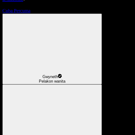
Cuba Percuma
Gwyneth
Pelakon wanita