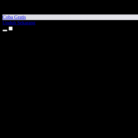
Coba Gratis
Unduh Sekarang
Produk
Teks ke Suara
Aplikasi iPhone & iPad
Aplikasi Android
Ekstensi Chrome
Ekstensi Edge
Aplikasi Web
Aplikasi Mac
Aplikasi Windows