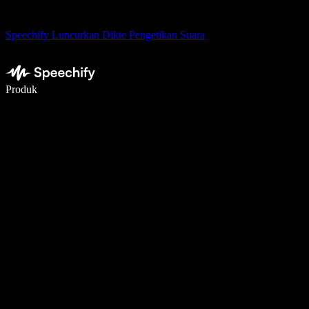
Speechify Luncurkan Dikte Pengetikan Suara
Menulis 5× lebih cepat dengan dikte suara
Produk
Pelajari lebih lanjut