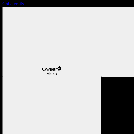
Coba gratis
Gwyneth
Aktris