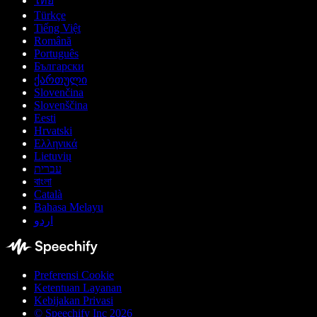
ไทย
Türkçe
Tiếng Việt
Română
Português
Български
ქართული
Slovenčina
Slovenščina
Eesti
Hrvatski
Ελληνικά
Lietuvių
עברית
বাংলা
Català
Bahasa Melayu
اردو
Preferensi Cookie
Ketentuan Layanan
Kebijakan Privasi
© Speechify Inc 2026