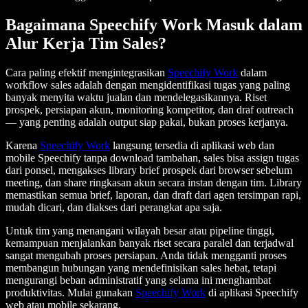
Bagaimana Speechify Work Masuk dalam
Alur Kerja Tim Sales?
Cara paling efektif mengintegrasikan
Speechify Work
dalam
workflow sales adalah dengan mengidentifikasi tugas yang paling
banyak menyita waktu jualan dan mendelegasikannya. Riset
prospek, persiapan akun, monitoring kompetitor, dan draf outreach
— yang penting adalah output siap pakai, bukan proses kerjanya.
Karena
Speechify Work
langsung tersedia di aplikasi web dan
mobile Speechify tanpa download tambahan, sales bisa assign tugas
dari ponsel, mengakses library brief prospek dari browser sebelum
meeting, dan share ringkasan akun secara instan dengan tim. Library
memastikan semua brief, laporan, dan draft dari agen tersimpan rapi,
mudah dicari, dan diakses dari perangkat apa saja.
Untuk tim yang menangani wilayah besar atau pipeline tinggi,
kemampuan menjalankan banyak riset secara paralel dan terjadwal
sangat mengubah proses persiapan. Anda tidak mengganti proses
membangun hubungan yang mendefinisikan sales hebat, tetapi
mengurangi beban administratif yang selama ini menghambat
produktivitas. Mulai gunakan
Speechify Work
di aplikasi Speechify
web atau mobile sekarang.