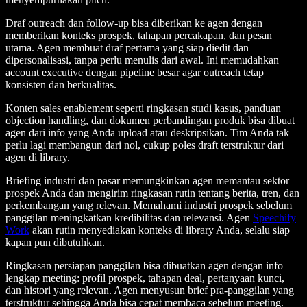
Draf outreach dan follow-up bisa diberikan ke agen dengan
memberikan konteks prospek, tahapan percakapan, dan pesan
utama. Agen membuat draf pertama yang siap diedit dan
dipersonalisasi, tanpa perlu menulis dari awal. Ini memudahkan
account executive dengan pipeline besar agar outreach tetap
konsisten dan berkualitas.
Konten sales enablement seperti ringkasan studi kasus, panduan
objection handling, dan dokumen perbandingan produk bisa dibuat
agen dari info yang Anda upload atau deskripsikan. Tim Anda tak
perlu lagi membangun dari nol, cukup poles draft terstruktur dari
agen di library.
Briefing industri dan pasar memungkinkan agen memantau sektor
prospek Anda dan mengirim ringkasan rutin tentang berita, tren, dan
perkembangan yang relevan. Memahami industri prospek sebelum
panggilan meningkatkan kredibilitas dan relevansi. Agen
Speechify
Work
akan rutin menyediakan konteks di library Anda, selalu siap
kapan pun dibutuhkan.
Ringkasan persiapan panggilan bisa dibuatkan agen dengan info
lengkap meeting: profil prospek, tahapan deal, pertanyaan kunci,
dan histori yang relevan. Agen menyusun brief pra-panggilan yang
terstruktur sehingga Anda bisa cepat membaca sebelum meeting.