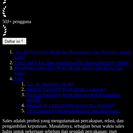
50J+ pengguna
Daftar isi
Apa Itu Speechify Work dan Bagaimana Cara Kerjanya untuk
Sales?
Tugas Sales Apa Saja yang Bisa Dikerjakan Speechify Work?
Bagaimana Speechify Work Masuk dalam Alur Kerja Tim
Sales?
FAQ
Apa itu Speechify Work?
Apakah Speechify Work aplikasi terpisah?
Bisakah Speechify Work riset prospek/perusahaan
spesifik?
Bisakah saya atur briefing kompetitor berkala?
Agen Speechify Work mengambil data dari mana?
Sales adalah profesi yang mengutamakan percakapan, relasi, dan
pengambilan keputusan. Masalahnya, sebagian besar waktu sales
habis untuk pekerjaan sebelum dan sesudah percakapan: riset