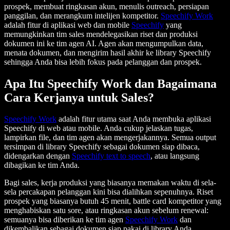
prospek, membuat ringkasan akun, menulis outreach, persiapan
panggilan, dan merangkum intelijen kompetitor.
Speechify Work
adalah fitur di aplikasi web dan mobile
Speechify
yang
memungkinkan tim sales mendelegasikan riset dan produksi
dokumen ini ke tim agen AI. Agen akan mengumpulkan data,
menata dokumen, dan mengirim hasil akhir ke library Speechify
sehingga Anda bisa lebih fokus pada pelanggan dan prospek.
Apa Itu Speechify Work dan Bagaimana
Cara Kerjanya untuk Sales?
Speechify Work
adalah fitur utama saat Anda membuka aplikasi
Speechify di web atau mobile. Anda cukup jelaskan tugas,
lampirkan file, dan tim agen akan mengerjakannya. Semua output
tersimpan di library Speechify sebagai dokumen siap dibaca,
didengarkan dengan
Speechify text to speech
, atau langsung
dibagikan ke tim Anda.
Bagi sales, kerja produksi yang biasanya memakan waktu di sela-
sela percakapan pelanggan kini bisa dialihkan sepenuhnya. Riset
prospek yang biasanya butuh 45 menit, battle card kompetitor yang
menghabiskan satu sore, atau ringkasan akun sebelum renewal:
semuanya bisa diberikan ke tim agen
Speechify Work
dan
dikembalikan sebagai dokumen siap pakai di library Anda.