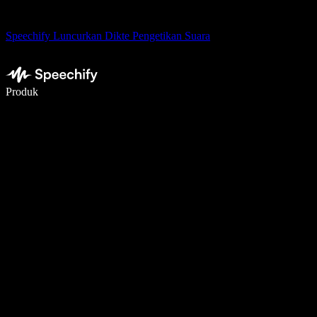
Speechify Luncurkan Dikte Pengetikan Suara
Menulis 5× lebih cepat dengan dikte suara
Produk
Pelajari lebih lanjut