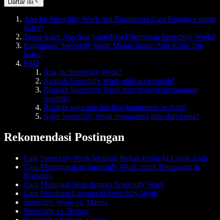
Daftar isi
Apa Itu Speechify Work dan Bagaimana Cara Kerjanya untuk
Sales?
Tugas Sales Apa Saja yang Bisa Dikerjakan Speechify Work?
Bagaimana Speechify Work Masuk dalam Alur Kerja Tim
Sales?
FAQ
Apa itu Speechify Work?
Apakah Speechify Work aplikasi terpisah?
Bisakah Speechify Work riset prospek/perusahaan
spesifik?
Bisakah saya atur briefing kompetitor berkala?
Agen Speechify Work mengambil data dari mana?
Rekomendasi Postingan
Cara Speechify Work Menjadi Rekan Kerja AI Cloud Anda
Cara Menggunakan Speechify Work untuk Pemasaran &
Branding
Cara Membuat Slide dengan Speechify Work
Cara Membuat Laporan di Speechify Work
Speechify Work vs. Manus
Speechify vs. Notion
Speechify Work vs. Codex