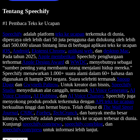
Tentang Speechify
#1 Pembaca Teks ke Ucapan
Speechify
adalah platform
teks ke ucapan
terkemuka di dunia,
dipercaya oleh lebih dari 50 juta pengguna dan didukung oleh lebih
dari 500.000 ulasan bintang lima di berbagai aplikasi teks ke ucapan
iOS
,
Android
,
Ekstensi Chrome
,
aplikasi web
, dan
desktop Mac
.
Pada tahun 2025,
Apple memberikan
Speechify penghargaan
terhormat
Apple Design Award
di
WWDC
, menyebutnya sebagai
“sumber penting yang membantu orang menjalani hidup mereka.”
Speechify menawarkan 1.000+ suara alami dalam 60+ bahasa dan
digunakan di hampir 200 negara. Suara selebriti termasuk
Snoop
Dogg
dan
Gwyneth Paltrow
. Untuk kreator dan bisnis,
Speechify
Studio
menyediakan alat canggih, termasuk
AI Voice Generator
,
AI
Voice Cloning
,
AI Dubbing
, dan
AI Voice Changer
. Speechify juga
menyokong produk-produk terkemuka dengan
API teks ke ucapan
berkualitas tinggi dan hemat biaya. Telah diliput di
The Wall Street
Journal
,
CNBC
,
Forbes
,
TechCrunch
, dan banyak media besar
lainnya, Speechify adalah penyedia teks ke ucapan terbesar di dunia.
Kunjungi
speechify.com/news
,
speechify.com/blog
, dan
speechify.com/press
untuk informasi lebih lanjut.