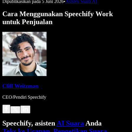
Dipublikasikan pada
5 Juni 2026
•
Asisten Suara AI
Cara Menggunakan Speechify Work
untuk Penjualan
Cliff Weitzman
CEO/Pendiri Speechify
Speechify, asisten
AI Suara
Anda
Teks ke Ucapan
.
Pengetikan Suara
.