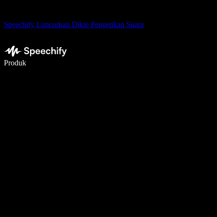
Speechify Luncurkan Dikte Pengetikan Suara
Menulis 5× lebih cepat dengan dikte suara
Produk
Pelajari lebih lanjut