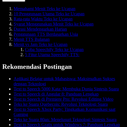
Memahami Menit Teks ke Ucapan
10 Penggunaan Utama Teks ke Ucapan
Rata-rata Waktu Teks ke Ucapan
Syarat Menggunakan Menit Teks ke Ucapan
Durasi Mendengarkan Harian
Penggunaan TTS Berdasarkan Usia
Menit TTS Bulanan
Menit vs Jam Teks ke Ucapan
Coba Speechify Teks ke Ucapan
5 Fitur Utama Speechify TTS:
Rekomendasi Postingan
Aplikasi Belajar untuk Mahasiswa: Maksimalkan Sukses
dengan Teknologi
Text to Speech 5000 Kata: Membuka Dunia Sintesis Suara
Text to Speech di Angular 8: Panduan Lengkap
Text to Speech di Premiere Pro: Revolusi Editing Video
Teks ke Suara Quebecois: Revolusi Teknologi Suara
Text to Speech Xbox Party: Tingkatkan Komunikasi saat
Gaming
Teks ke Suara 80an: Menelusuri Teknologi Sintesis Suara
Text to Speech Gratis untuk Windows 7: Panduan Lengkap