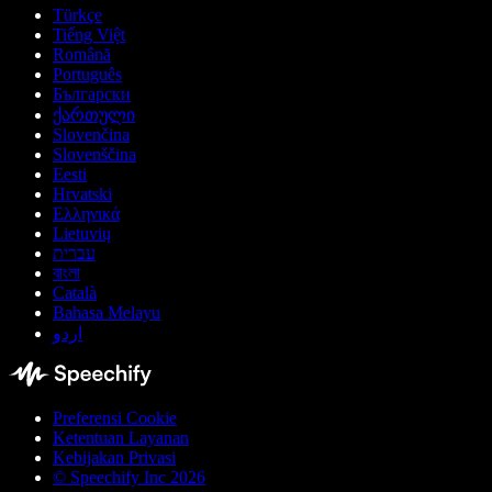
Türkçe
Tiếng Việt
Română
Português
Български
ქართული
Slovenčina
Slovenščina
Eesti
Hrvatski
Ελληνικά
Lietuvių
עברית
বাংলা
Català
Bahasa Melayu
اردو
Preferensi Cookie
Ketentuan Layanan
Kebijakan Privasi
© Speechify Inc 2026