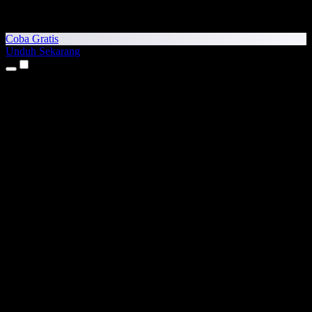
Coba Gratis
Unduh Sekarang
Produk
Teks ke Suara
Aplikasi iPhone & iPad
Aplikasi Android
Ekstensi Chrome
Ekstensi Edge
Aplikasi Web
Aplikasi Mac
Aplikasi Windows