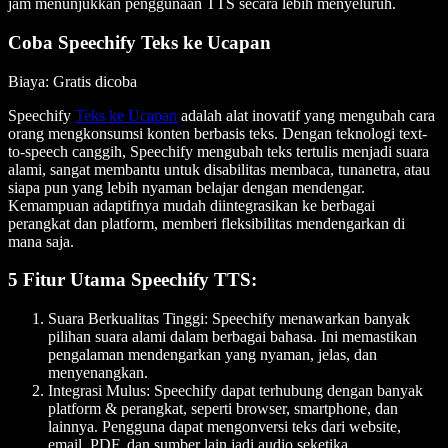
jam menunjukkan penggunaan TTS secara lebih menyeluruh.
Coba Speechify Teks ke Ucapan
Biaya
: Gratis dicoba
Speechify
Teks ke Ucapan
adalah alat inovatif yang mengubah cara
orang mengkonsumsi konten berbasis teks. Dengan teknologi text-
to-speech canggih, Speechify mengubah teks tertulis menjadi suara
alami, sangat membantu untuk disabilitas membaca, tunanetra, atau
siapa pun yang lebih nyaman belajar dengan mendengar.
Kemampuan adaptifnya mudah diintegrasikan ke berbagai
perangkat dan platform, memberi fleksibilitas mendengarkan di
mana saja.
5 Fitur Utama Speechify TTS:
Suara Berkualitas Tinggi
: Speechify menawarkan banyak
pilihan suara alami dalam berbagai bahasa. Ini memastikan
pengalaman mendengarkan yang nyaman, jelas, dan
menyenangkan.
Integrasi Mulus
: Speechify dapat terhubung dengan banyak
platform & perangkat, seperti browser, smartphone, dan
lainnya. Pengguna dapat mengonversi teks dari website,
email, PDF, dan sumber lain jadi audio seketika.