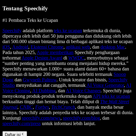
Tentang Speechify
#1 Pembaca Teks ke Ucapan
Speechify
adalah platform
teks ke ucapan
terkemuka di dunia,
dipercaya oleh lebih dari 50 juta pengguna dan didukung oleh lebih
dari 500.000 ulasan bintang lima di berbagai aplikasi teks ke ucapan
iOS
,
Android
,
Ekstensi Chrome
,
aplikasi web
, dan
desktop Mac
.
Pada tahun 2025,
Apple memberikan
Speechify penghargaan
terhormat
Apple Design Award
di
WWDC
, menyebutnya sebagai
“sumber penting yang membantu orang menjalani hidup mereka.”
Speechify menawarkan 1.000+ suara alami dalam 60+ bahasa dan
digunakan di hampir 200 negara. Suara selebriti termasuk
Snoop
Dogg
dan
Gwyneth Paltrow
. Untuk kreator dan bisnis,
Speechify
Studio
menyediakan alat canggih, termasuk
AI Voice Generator
,
AI
Voice Cloning
,
AI Dubbing
, dan
AI Voice Changer
. Speechify juga
menyokong produk-produk terkemuka dengan
API teks ke ucapan
berkualitas tinggi dan hemat biaya. Telah diliput di
The Wall Street
Journal
,
CNBC
,
Forbes
,
TechCrunch
, dan banyak media besar
lainnya, Speechify adalah penyedia teks ke ucapan terbesar di dunia.
Kunjungi
speechify.com/news
,
speechify.com/blog
, dan
speechify.com/press
untuk informasi lebih lanjut.
Daftar isi