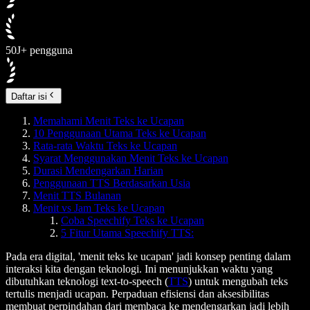
50J+ pengguna
Daftar isi
Memahami Menit Teks ke Ucapan
10 Penggunaan Utama Teks ke Ucapan
Rata-rata Waktu Teks ke Ucapan
Syarat Menggunakan Menit Teks ke Ucapan
Durasi Mendengarkan Harian
Penggunaan TTS Berdasarkan Usia
Menit TTS Bulanan
Menit vs Jam Teks ke Ucapan
Coba Speechify Teks ke Ucapan
5 Fitur Utama Speechify TTS:
Pada era digital, 'menit teks ke ucapan' jadi konsep penting dalam
interaksi kita dengan teknologi. Ini menunjukkan waktu yang
dibutuhkan teknologi text-to-speech (
TTS
) untuk mengubah teks
tertulis menjadi ucapan. Perpaduan efisiensi dan aksesibilitas
membuat perpindahan dari membaca ke mendengarkan jadi lebih