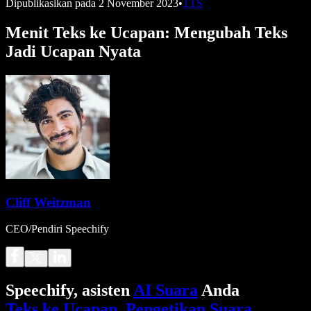
Dipublikasikan pada
2 November 2023
•
TTS
Menit Teks ke Ucapan: Mengubah Teks
Jadi Ucapan Nyata
Cliff Weitzman
CEO/Pendiri Speechify
Speechify, asisten
AI Suara
Anda
Teks ke Ucapan
.
Pengetikan Suara
.