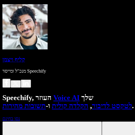
קליף ויצמן
מנכ"ל ומייסד Speechify
שלך
Voice AI
Speechify, העוזר
.
לטקסט לדיבור
,
הקלדה קולית
ו-
תשובות מהירות
נסו בחינם