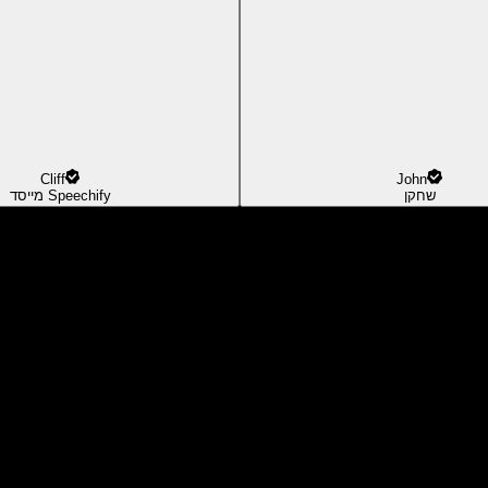
Cliff
John
שחקן
מייסד Speechify