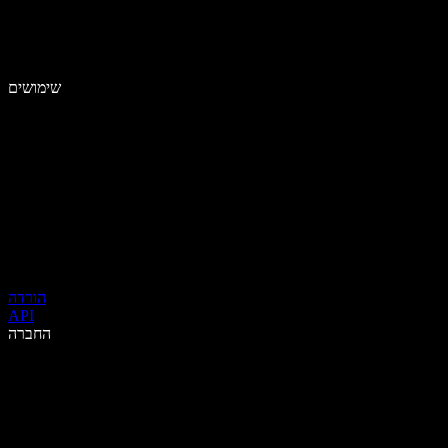
שימושים
הורדה
API
החברה