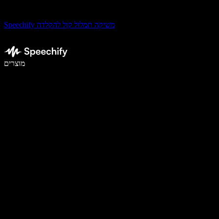
Speechify משיקה תמלול קול להקלדה
לכתוב פי 5 מהר יותר עם הכתבה קולית
מוצרים
למידע נוסף