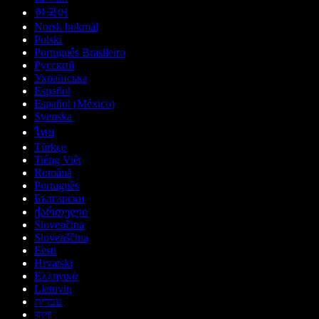
한국어
Norsk bokmål
Polski
Português Brasileiro
Русский
Українська
Español
Español (México)
Svenska
ไทย
Türkçe
Tiếng Việt
Română
Português
Български
ქართული
Slovenčina
Slovenščina
Eesti
Hrvatski
Ελληνικά
Lietuvių
עברית
বাংলা