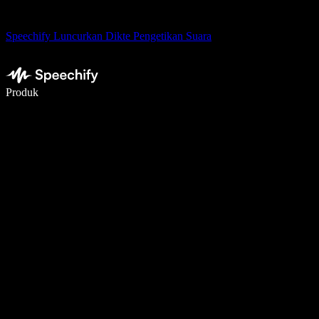
Speechify Luncurkan Dikte Pengetikan Suara
Menulis 5× lebih cepat dengan dikte suara
Produk
Pelajari lebih lanjut