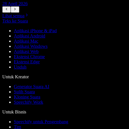
28 April 2026
1
Lihat semua
Teks ke Suara
Aplikasi iPhone & iPad
Aplikasi Android
Aplikasi Mac
Aplikasi Windows
Aplikasi Web
Ekstensi Chrome
Ekstensi Edge
Unduh
Untuk Kreator
Generator Suara AI
Sulih Suara
Kloning Suara
Speechify Work
Untuk Bisnis
Speechify untuk Pengembang
Tim