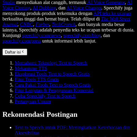
Studio
menyediakan alat canggih, termasuk
AI Voice Generator
,
AI
Voice Cloning
,
AI Dubbing
, dan
AI Voice Changer
. Speechify juga
menyokong produk-produk terkemuka dengan
API teks ke ucapan
berkualitas tinggi dan hemat biaya. Telah diliput di
The Wall Street
Journal
,
CNBC
,
Forbes
,
TechCrunch
, dan banyak media besar
lainnya, Speechify adalah penyedia teks ke ucapan terbesar di dunia.
Kunjungi
speechify.com/news
,
speechify.com/blog
, dan
speechify.com/press
untuk informasi lebih lanjut.
Daftar isi
Memahami Teknologi Text to Speech
Mekanisme TTS
Eksplorasi Tools Text to Speech Gratis
Fitur Tools TTS Gratis
Cara Pakai Tools Text to Speech Gratis
Fitur Lanjutan & Penggunaan Komersial
Coba Speechify Text to Speech
Pertanyaan Umum
Rekomendasi Postingan
Text to Speech untuk PDF: Meningkatkan Keterbacaan dan
Aksesibilitas