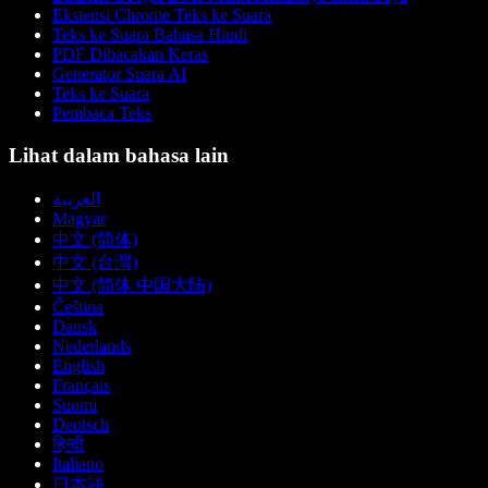
Ekstensi Chrome Teks ke Suara
Teks ke Suara Bahasa Hindi
PDF Dibacakan Keras
Generator Suara AI
Teks ke Suara
Pembaca Teks
Lihat dalam bahasa lain
العربية
Magyar
中文 (简体)
中文 (台灣)
中文 (简体 中国大陆)
Čeština
Dansk
Nederlands
English
Français
Suomi
Deutsch
हिन्दी
Italiano
日本語