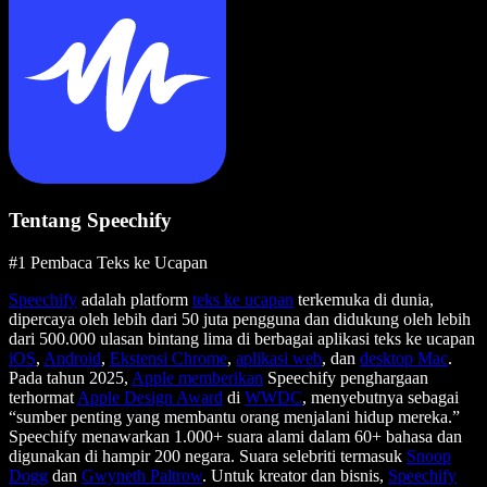
Tentang Speechify
#1 Pembaca Teks ke Ucapan
Speechify
adalah platform
teks ke ucapan
terkemuka di dunia,
dipercaya oleh lebih dari 50 juta pengguna dan didukung oleh lebih
dari 500.000 ulasan bintang lima di berbagai aplikasi teks ke ucapan
iOS
,
Android
,
Ekstensi Chrome
,
aplikasi web
, dan
desktop Mac
.
Pada tahun 2025,
Apple memberikan
Speechify penghargaan
terhormat
Apple Design Award
di
WWDC
, menyebutnya sebagai
“sumber penting yang membantu orang menjalani hidup mereka.”
Speechify menawarkan 1.000+ suara alami dalam 60+ bahasa dan
digunakan di hampir 200 negara. Suara selebriti termasuk
Snoop
Dogg
dan
Gwyneth Paltrow
. Untuk kreator dan bisnis,
Speechify