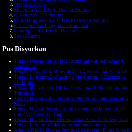
Mekanisme TTS
Meneroka Alat Teks ke Ucapan Percuma
Ciri-ciri Alat TTS Percuma
Cara Menggunakan Alat Teks ke Ucapan Percuma
Ciri Lanjutan & Penggunaan Komersial
Cuba Speechify Teks ke Ucapan
Soalan Lazim
Pos Disyorkan
Teks ke Ucapan untuk PDF: Tingkatkan Kebolehbacaan &
Aksesibiliti
Teks ke Suara 2024: Merevolusikan Audio dengan Suara AI
Teks ke Pertuturan 2x Kelajuan: Maksimumkan Kecekapan
Era Digital
Teks ke Ucapan pada 1980-an: Perjalanan Melalui Bunyi dan
Teknologi
Teks ke Ucapan 100% Percuma: Membuka Kuasa Teknologi
Suara
Teks ke Ucapan Percuma untuk Komersial: Manfaatkan AI
untuk Voiceover dan Lagi
Teks ke Ucapan 15.ai: Merevolusikan Suara Latar dengan AI
Teks ke Pertuturan Dijelaskan: Panduan Lengkap
Adakah Teks ke Ucapan Percuma? Menyelami Dunia Sintesis