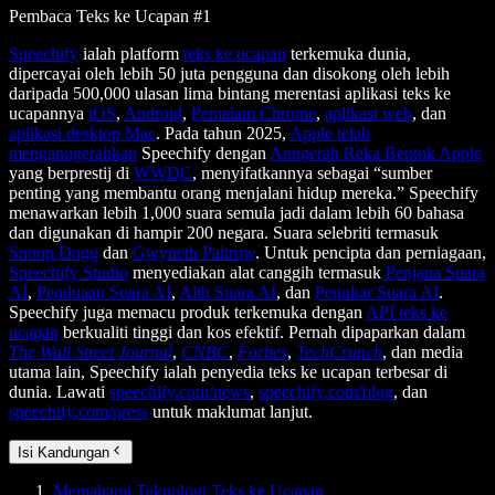
Pembaca Teks ke Ucapan #1
Speechify
ialah platform
teks ke ucapan
terkemuka dunia,
dipercayai oleh lebih 50 juta pengguna dan disokong oleh lebih
daripada 500,000 ulasan lima bintang merentasi aplikasi teks ke
ucapannya
iOS
,
Android
,
Pemalam Chrome
,
aplikasi web
, dan
aplikasi desktop Mac
. Pada tahun 2025,
Apple telah
menganugerahkan
Speechify dengan
Anugerah Reka Bentuk Apple
yang berprestij di
WWDC
, menyifatkannya sebagai “sumber
penting yang membantu orang menjalani hidup mereka.” Speechify
menawarkan lebih 1,000 suara semula jadi dalam lebih 60 bahasa
dan digunakan di hampir 200 negara. Suara selebriti termasuk
Snoop Dogg
dan
Gwyneth Paltrow
. Untuk pencipta dan perniagaan,
Speechify Studio
menyediakan alat canggih termasuk
Penjana Suara
AI
,
Penduaan Suara AI
,
Alih Suara AI
, dan
Penukar Suara AI
.
Speechify juga memacu produk terkemuka dengan
API teks ke
ucapan
berkualiti tinggi dan kos efektif. Pernah dipaparkan dalam
The Wall Street Journal
,
CNBC
,
Forbes
,
TechCrunch
, dan media
utama lain, Speechify ialah penyedia teks ke ucapan terbesar di
dunia. Lawati
speechify.com/news
,
speechify.com/blog
, dan
speechify.com/press
untuk maklumat lanjut.
Isi Kandungan
Memahami Teknologi Teks ke Ucapan