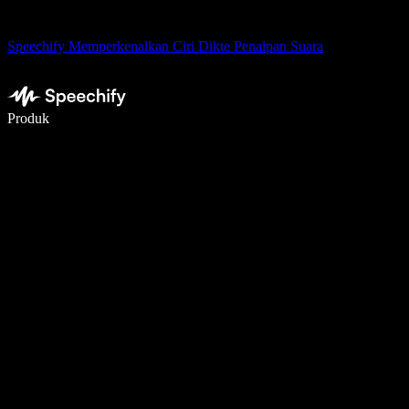
Speechify Memperkenalkan Ciri Dikte Penaipan Suara
Tulis 5× lebih pantas dengan menaip menggunakan suara
Produk
Ketahui Lebih Lanjut