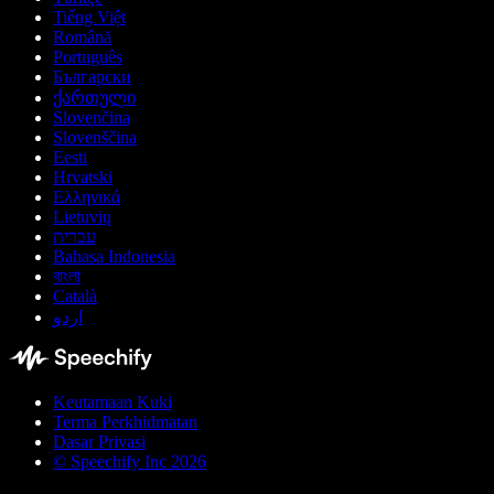
Tiếng Việt
Română
Português
Български
ქართული
Slovenčina
Slovenščina
Eesti
Hrvatski
Ελληνικά
Lietuvių
עברית
Bahasa Indonesia
বাংলা
Català
اردو
Keutamaan Kuki
Terma Perkhidmatan
Dasar Privasi
© Speechify Inc 2026