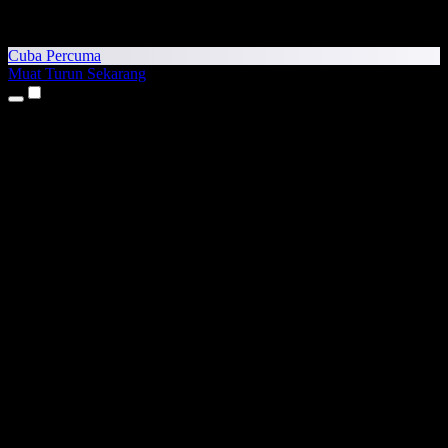
Cuba Percuma
Muat Turun Sekarang
Produk
Teks kepada Pertuturan
Aplikasi iPhone & iPad
Aplikasi Android
Sambungan Chrome
Sambungan Edge
Aplikasi Web
Aplikasi Mac
Aplikasi Windows