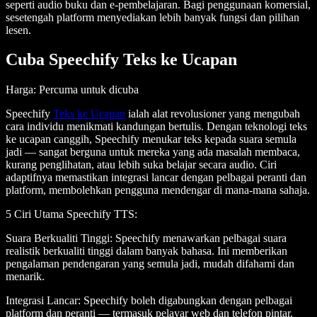
seperti
audio buku
dan
e-pembelajaran
. Bagi
penggunaan komersial
,
sesetengah platform menyediakan lebih banyak fungsi dan pilihan
lesen.
Cuba Speechify Teks ke Ucapan
Harga
: Percuma untuk dicuba
Speechify
Teks ke Ucapan
ialah alat revolusioner yang mengubah
cara individu menikmati kandungan bertulis. Dengan teknologi teks
ke ucapan canggih, Speechify menukar teks kepada suara semula
jadi — sangat berguna untuk mereka yang ada masalah membaca,
kurang penglihatan, atau lebih suka belajar secara audio. Ciri
adaptifnya memastikan integrasi lancar dengan pelbagai peranti dan
platform, membolehkan pengguna mendengar di mana-mana sahaja.
5 Ciri Utama Speechify TTS
:
Suara Berkualiti Tinggi
: Speechify menawarkan pelbagai suara
realistik berkualiti tinggi dalam banyak bahasa. Ini memberikan
pengalaman pendengaran yang semula jadi, mudah difahami dan
menarik.
Integrasi Lancar
: Speechify boleh digabungkan dengan pelbagai
platform dan peranti — termasuk pelayar web dan telefon pintar.