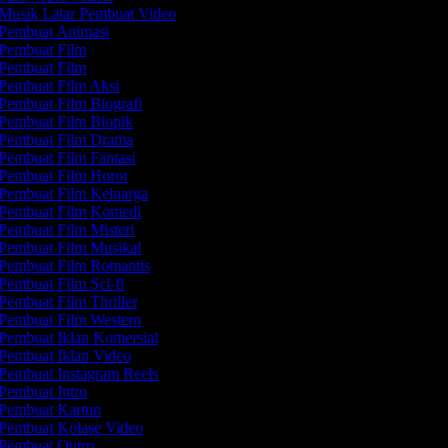
Musik Latar Pembuat Video
Pembuat Animasi
Pembuat Film
Pembuat Film
Pembuat Film Aksi
Pembuat Film Biografi
Pembuat Film Biopik
Pembuat Film Drama
Pembuat Film Fantasi
Pembuat Film Horor
Pembuat Film Keluarga
Pembuat Film Komedi
Pembuat Film Misteri
Pembuat Film Musikal
Pembuat Film Romantis
Pembuat Film Sci-fi
Pembuat Film Thriller
Pembuat Film Western
Pembuat Iklan Komersial
Pembuat Iklan Video
Pembuat Instagram Reels
Pembuat Intro
Pembuat Kartun
Pembuat Kolase Video
Pembuat Outro