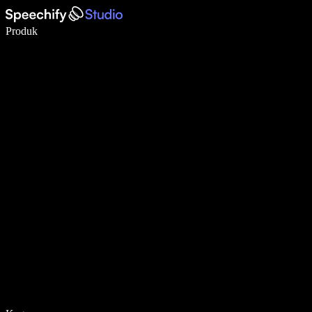
Menulis 5× lebih cepat dengan dikte suara
Produk
Pelajari lebih lanjut