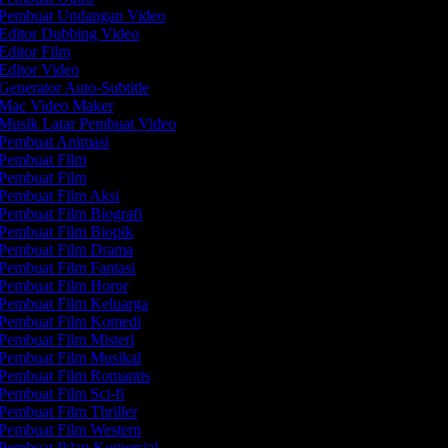
Pembuat Undangan Video
Editor Dubbing Video
Editor Film
Editor Video
Generator Auto-Subtitle
Mac Video Maker
Musik Latar Pembuat Video
Pembuat Animasi
Pembuat Film
Pembuat Film
Pembuat Film Aksi
Pembuat Film Biografi
Pembuat Film Biopik
Pembuat Film Drama
Pembuat Film Fantasi
Pembuat Film Horor
Pembuat Film Keluarga
Pembuat Film Komedi
Pembuat Film Misteri
Pembuat Film Musikal
Pembuat Film Romantis
Pembuat Film Sci-fi
Pembuat Film Thriller
Pembuat Film Western
Pembuat Iklan Komersial