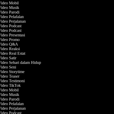
Video Mobil
 Video Musik
Video Parodi
Video Pelafalan
Video Perjalanan
Video Podcast
Video Podcast
Video Presentasi
 Video Promo
 Video Q&A
Video Reaksi
Video Real Estat
Video Satir
Video Sehari dalam Hidup
Video Seni
Video Storytime
Video Teaser
Video Testimoni
 Video TikTok
Video Mobil
 Video Musik
Video Parodi
Video Pelafalan
Video Perjalanan
Video Podcast