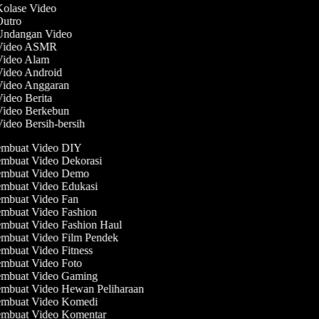
Kolase Video
 Outro
 Undangan Video
 Video ASMR
 Video Alam
Video Android
 Video Anggaran
Video Berita
 Video Berkebun
Video Bersih-bersih
mbuat Video DIY
mbuat Video Dekorasi
mbuat Video Demo
mbuat Video Edukasi
mbuat Video Fan
mbuat Video Fashion
mbuat Video Fashion Haul
mbuat Video Film Pendek
mbuat Video Fitness
mbuat Video Foto
mbuat Video Gaming
mbuat Video Hewan Peliharaan
mbuat Video Komedi
mbuat Video Komentar