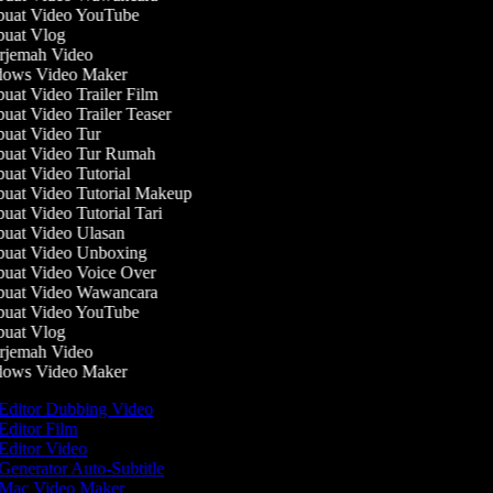
uat Video YouTube
uat Vlog
jemah Video
ows Video Maker
at Video Trailer Film
at Video Trailer Teaser
at Video Tur
uat Video Tur Rumah
at Video Tutorial
at Video Tutorial Makeup
at Video Tutorial Tari
at Video Ulasan
uat Video Unboxing
at Video Voice Over
uat Video Wawancara
uat Video YouTube
uat Vlog
jemah Video
ows Video Maker
Editor Dubbing Video
Editor Film
Editor Video
Generator Auto-Subtitle
Mac Video Maker