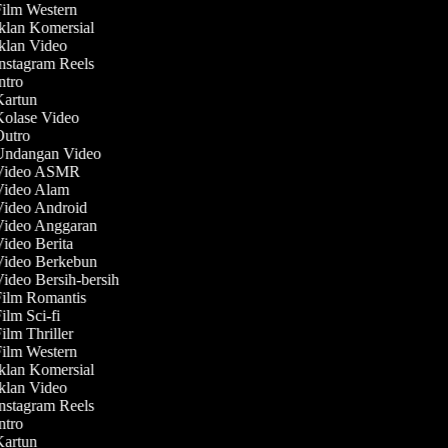
Film Western
Iklan Komersial
Iklan Video
Instagram Reels
Intro
 Kartun
Kolase Video
 Outro
 Undangan Video
 Video ASMR
 Video Alam
Video Android
 Video Anggaran
Video Berita
 Video Berkebun
Video Bersih-bersih
Film Romantis
Film Sci-fi
Film Thriller
Film Western
Iklan Komersial
Iklan Video
Instagram Reels
Intro
 Kartun