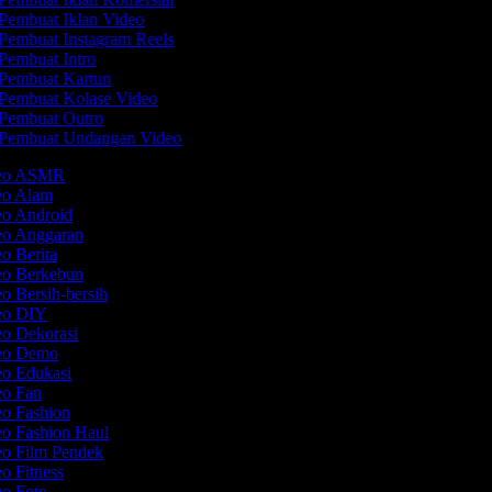
Pembuat Iklan Video
Pembuat Instagram Reels
Pembuat Intro
Pembuat Kartun
Pembuat Kolase Video
Pembuat Outro
Pembuat Undangan Video
deo ASMR
deo Alam
eo Android
deo Anggaran
eo Berita
deo Berkebun
eo Bersih-bersih
deo DIY
eo Dekorasi
deo Demo
eo Edukasi
eo Fan
eo Fashion
eo Fashion Haul
eo Film Pendek
eo Fitness
eo Foto