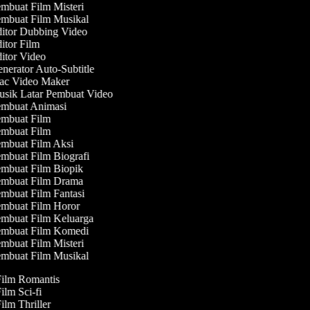
mbuat Film Misteri
mbuat Film Musikal
itor Dubbing Video
itor Film
itor Video
nerator Auto-Subtitle
c Video Maker
sik Latar Pembuat Video
mbuat Animasi
mbuat Film
mbuat Film
mbuat Film Aksi
mbuat Film Biografi
mbuat Film Biopik
mbuat Film Drama
mbuat Film Fantasi
mbuat Film Horor
mbuat Film Keluarga
mbuat Film Komedi
mbuat Film Misteri
mbuat Film Musikal
Film Romantis
Film Sci-fi
Film Thriller