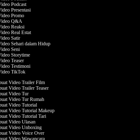
Video Podcast
Video Presentasi
 Video Promo
 Video Q&A
Video Reaksi
Video Real Estat
Video Satir
Video Sehari dalam Hidup
Video Seni
Video Storytime
Video Teaser
Video Testimoni
 Video TikTok
at Video Trailer Film
at Video Trailer Teaser
at Video Tur
uat Video Tur Rumah
at Video Tutorial
at Video Tutorial Makeup
at Video Tutorial Tari
at Video Ulasan
uat Video Unboxing
at Video Voice Over
uat Video Wawancara