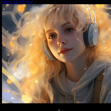
התחילו ליצור באולפן