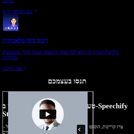
שלכם.
צפו באולפן וידאו
דיבוב בינה מלאכותית
בלחיצה, המירו כל וידאו לכל שפה. התאמה חכמה לקול, אינטונציה
ומהירות.
צפו בדיבוב
תנסו בעצמכם
טעימה קטנה ממה שתוכלו ליצור ב-Speechify
Studio.
צרו קריינות, הוסיפו תמונות ללא זכויות, אודיו, סרטונים ושיבוט קול –
לפרויקטים קוליים־חזותיים מושלמים.