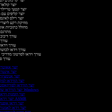
יוצר קדימונים ל
יוצר קולאז'
יוצר קטעי טריילר
יוצר קליפים עם 
יוצר רילס לאינ
מוזיקת רקע ליוצרי
מחולל כתוביות או
מתרגם 
עורך דיבוב
עורך
עורך וידאו 
עורך וידאו לכושר
עורך וידאו לסרטוני מדריכי
עורך 
יוצר אאוטרו
יוצר אינטרו
יוצר אנימציות
יוצר הווידאו למק
יוצר הווידאו לפודקאסט
יוצר הווידאו של Windows
יוצר הזמנות וידאו
יוצר וידאו ASMR
יוצר וידאו אופנה
יוצר וידאו לאמנות