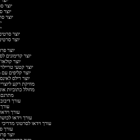
יוצר 
יוצר סרט
יוצר סר
יוצר סרט
יו
יו
יוצר סרטים מ
יוצר סרטים 
יוצר פר
יוצר קדימונים ל
יוצר קולאז'
יוצר קטעי טריילר
יוצר קליפים עם 
יוצר רילס לאינ
מוזיקת רקע ליוצרי
מחולל כתוביות או
מתרגם 
עורך דיבוב
עורך
עורך וידאו 
עורך וידאו לכושר
עורך וידאו לסרטוני מדריכי
עורך 
יוצר פר