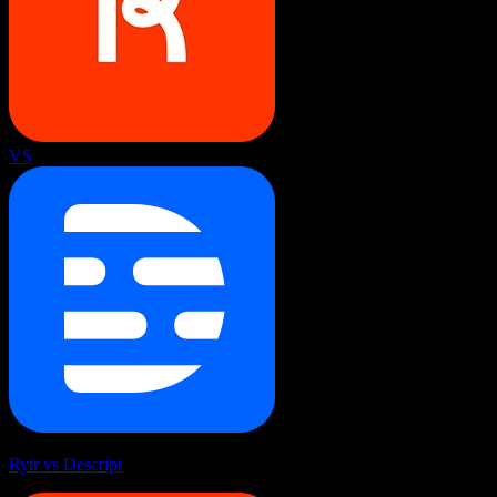
VS
Rytr vs Descript