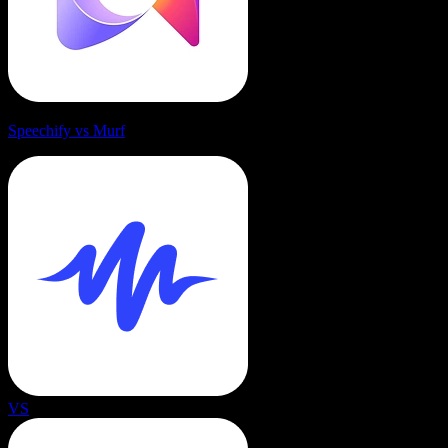
Speechify vs Murf
VS