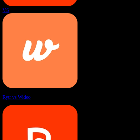
VS
Rytr vs Wideo