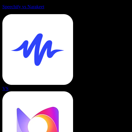
Speechify vs Narakeet
VS