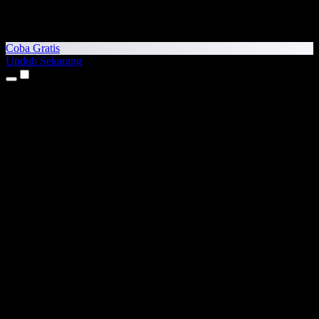
Coba Gratis
Unduh Sekarang
Produk
Teks ke Suara
Aplikasi iPhone & iPad
Aplikasi Android
Ekstensi Chrome
Ekstensi Edge
Aplikasi Web
Aplikasi Mac
Aplikasi Windows