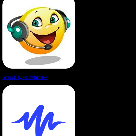
Speechify vs Balabolka