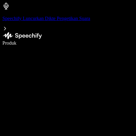
Speechify Luncurkan Dikte Pengetikan Suara
Menulis 5× lebih cepat dengan dikte suara
Produk
Pelajari lebih lanjut