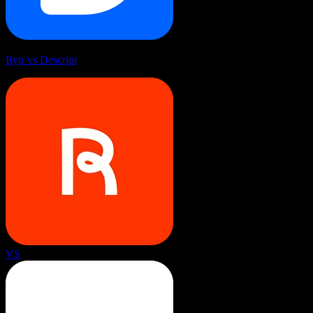
Rytr vs Descript
VS