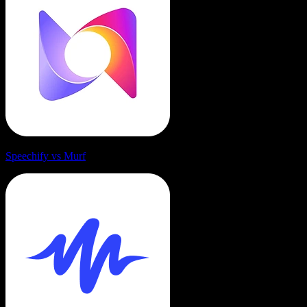
Speechify vs Murf