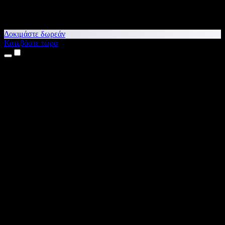
Δοκιμάστε δωρεάν
Κατεβάστε τώρα
Προϊόντα
Κείμενο σε Ομιλία
Εφαρμογές για iPhone & iPad
Εφαρμογή για Android
Επέκταση για Chrome
Επέκταση για Edge
Web εφαρμογή
Εφαρμογή για Mac
Εφαρμογή για Windows