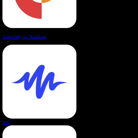
Speechify vs Narakeet
VS