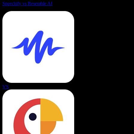
Speechify vs Resemble AI
VS