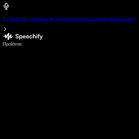
Το Speechify λανσάρει τη φωνητική πληκτρολόγηση (υπαγόρευση)
Γράψτε 5× πιο γρήγορα με φωνητική πληκτρολόγηση
Προϊόντα
Μάθετε περισσότερα