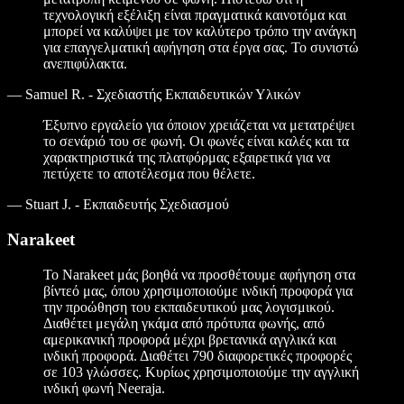
τεχνολογική εξέλιξη είναι πραγματικά καινοτόμα και
μπορεί να καλύψει με τον καλύτερο τρόπο την ανάγκη
για επαγγελματική αφήγηση στα έργα σας. Το συνιστώ
ανεπιφύλακτα.
—
Samuel R. - Σχεδιαστής Εκπαιδευτικών Υλικών
Έξυπνο εργαλείο για όποιον χρειάζεται να μετατρέψει
το σενάριό του σε φωνή. Οι φωνές είναι καλές και τα
χαρακτηριστικά της πλατφόρμας εξαιρετικά για να
πετύχετε το αποτέλεσμα που θέλετε.
—
Stuart J. - Εκπαιδευτής Σχεδιασμού
Narakeet
Το Narakeet μάς βοηθά να προσθέτουμε αφήγηση στα
βίντεό μας, όπου χρησιμοποιούμε ινδική προφορά για
την προώθηση του εκπαιδευτικού μας λογισμικού.
Διαθέτει μεγάλη γκάμα από πρότυπα φωνής, από
αμερικανική προφορά μέχρι βρετανικά αγγλικά και
ινδική προφορά. Διαθέτει 790 διαφορετικές προφορές
σε 103 γλώσσες. Κυρίως χρησιμοποιούμε την αγγλική
ινδική φωνή Neeraja.