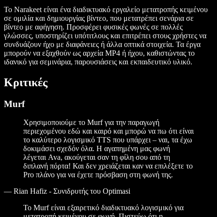
Το Narakeet είναι ένα διαδικτυακό εργαλείο μετατροπής κειμένου
σε ομιλία και δημιουργίας βίντεο, που μετατρέπει σενάρια σε
βίντεο με αφήγηση. Προσφέρει φυσικές φωνές σε πολλές
γλώσσες, υποστηρίζει υπότιτλους και επιτρέπει στους χρήστες να
συνδυάζουν ήχο με διαφάνειες ή άλλα οπτικά στοιχεία. Τα έργα
μπορούν να εξαχθούν ως αρχεία MP4 ή ήχου, καθιστώντας το
ιδανικό για σεμινάρια, παρουσιάσεις και εκπαιδευτικό υλικό.
Κριτικές
Murf
Χρησιμοποιούμε το Murf για την παραγωγή
περιεχομένου εδώ και καιρό και μπορώ να πω ότι είναι
το καλύτερο λογισμικό TTS που υπάρχει – ναι, τα έχω
δοκιμάσει σχεδόν όλα. Η αγαπημένη μας φωνή
λέγεται Ava, ακούγεται σαν τη φίλη σου από τη
διπλανή πόρτα! Και δεν χρειάζεται καν να επιλέξετε το
Pro πλάνο για να έχετε πρόσβαση στη φωνή της.
—
Rian Hafiz - Συνιδρυτής του Optimasi
Το Murf είναι εξαιρετικό διαδικτυακό λογισμικό για
μετατροπή κειμένου σε φωνή. Πιστεύω ότι η