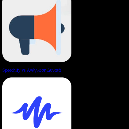
Speechify vs Ανάγνωση Δυνατά