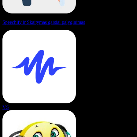
Speechify ir Skaitymas garsiai palyginimas
VS