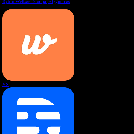
Rytr ir Wellsaid Studija palyginimas
VS