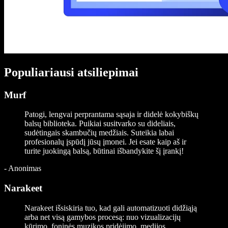
Populiariausi atsiliepimai
Murf
Patogi, lengvai perprantama sąsaja ir didelė kokybiškų
balsų biblioteka. Puikiai susitvarko su dideliais,
sudėtingais skambučių medžiais. Suteikia labai
profesionalų įspūdį jūsų įmonei. Jei esate kaip aš ir
turite juokingą balsą, būtinai išbandykite šį įrankį!
-
Anonimas
Narakeet
Narakeet išsiskiria tuo, kad gali automatizuoti didžiąją
arba net visą gamybos procesą: nuo vizualizacijų
kūrimo, foninės muzikos pridėjimo, medijos