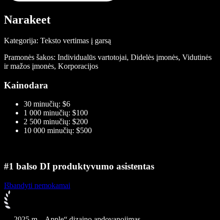
Narakeet
Kategorija: Teksto vertimas į garsą
Pramonės šakos: Individualūs vartotojai, Didelės įmonės, Vidutinės
ir mažos įmonės, Korporacijos
Kainodara
30 minučių: $6
1 000 minučių: $100
2 500 minučių: $200
10 000 minučių: $500
#1 balso DI produktyvumo asistentas
Išbandyti nemokamai
2025 m. „Apple“ dizaino apdovanojimas