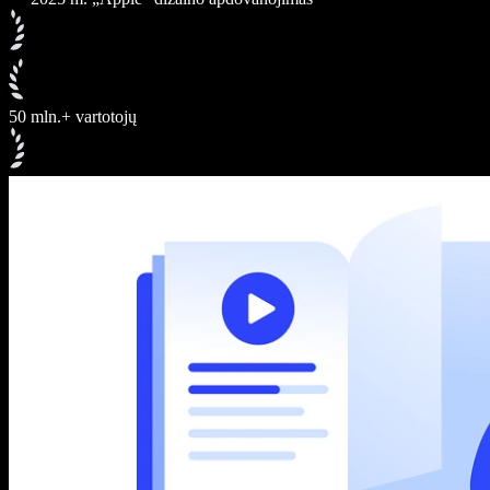
50 mln.+ vartotojų