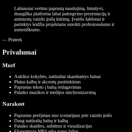
Labiausiai vertinu paprastą naudojimą. Intuityvi,
draugiška platforma labai palengvino prezentacijų ir
animuotų vaizdo įrašų kūrimą. Įvairūs šablonai ir
parinktys leidžia projektams suteikti profesionalumo ir
asmeniškumo.
—
Prateek
Privalumai
Murf
Aukštos kokybės, natūraliai skambantys balsai
Platus kalbų ir akcentų pasirinkimas
Paprastas teksto į balsą redagavimas
Palaiko muzikos ir medijos sinchronizavimą
Narakeet
Paprastas perėjimas nuo scenarijaus prie vaizdo įrašo
Daug natūralių balsų ir kalbų
Palaiko skaidres, subtitrus ir vizualizacijas
Eksportuoja MP4 arba garso failus