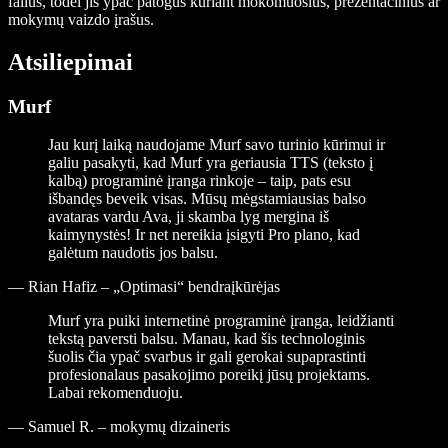
failus, todėl jis ypač patogus kuriant mokomuosius, prezentacinius ar
mokymų vaizdo įrašus.
Atsiliepimai
Murf
Jau kurį laiką naudojame Murf savo turinio kūrimui ir
galiu pasakyti, kad Murf yra geriausia TTS (teksto į
kalbą) programinė įranga rinkoje – taip, pats esu
išbandęs beveik visas. Mūsų mėgstamiausias balso
avataras vardu Ava, ji skamba lyg mergina iš
kaimynystės! Ir net nereikia įsigyti Pro plano, kad
galėtum naudotis jos balsu.
—
Rian Hafiz – „Optimasi“ bendraįkūrėjas
Murf yra puiki internetinė programinė įranga, leidžianti
tekstą paversti balsu. Manau, kad šis technologinis
šuolis čia ypač svarbus ir gali gerokai supaprastinti
profesionalaus pasakojimo poreikį jūsų projektams.
Labai rekomenduoju.
—
Samuel R. – mokymų dizaineris