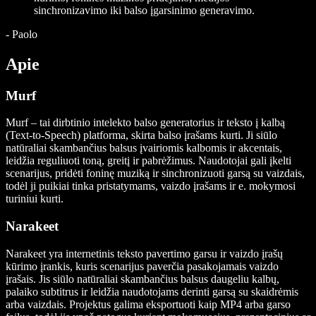
sinchronizavimo iki balso įgarsinimo generavimo.
-
Paolo
Apie
Murf
Murf – tai dirbtinio intelekto balso generatorius ir teksto į kalbą
(Text-to-Speech) platforma, skirta balso įrašams kurti. Ji siūlo
natūraliai skambančius balsus įvairiomis kalbomis ir akcentais,
leidžia reguliuoti toną, greitį ir pabrėžimus. Naudotojai gali įkelti
scenarijus, pridėti foninę muziką ir sinchronizuoti garsą su vaizdais,
todėl ji puikiai tinka pristatymams, vaizdo įrašams ir e. mokymosi
turiniui kurti.
Narakeet
Narakeet yra internetinis teksto pavertimo garsu ir vaizdo įrašų
kūrimo įrankis, kuris scenarijus paverčia pasakojamais vaizdo
įrašais. Jis siūlo natūraliai skambančius balsus daugeliu kalbų,
palaiko subtitrus ir leidžia naudotojams derinti garsą su skaidrėmis
arba vaizdais. Projektus galima eksportuoti kaip MP4 arba garso