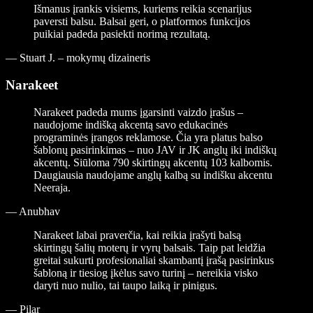
Išmanus įrankis visiems, kuriems reikia scenarijus
paversti balsu. Balsai geri, o platformos funkcijos
puikiai padeda pasiekti norimą rezultatą.
—
Stuart J. – mokymų dizaineris
Narakeet
Narakeet padeda mums įgarsinti vaizdo įrašus –
naudojome indišką akcentą savo edukacinės
programinės įrangos reklamose. Čia yra platus balso
šablonų pasirinkimas – nuo JAV ir JK anglų iki indiškų
akcentų. Siūloma 790 skirtingų akcentų 103 kalbomis.
Daugiausia naudojame anglų kalbą su indišku akcentu
Neeraja.
—
Anubhav
Narakeet labai praverčia, kai reikia įrašyti balsą
skirtingų šalių moterų ir vyrų balsais. Taip pat leidžia
greitai sukurti profesionaliai skambantį įrašą pasirinkus
šabloną ir tiesiog įkėlus savo turinį – nereikia visko
daryti nuo nulio, tai taupo laiką ir pinigus.
—
Pilar