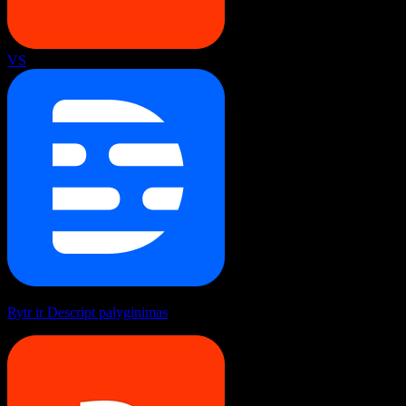
VS
Rytr ir Descript palyginimas