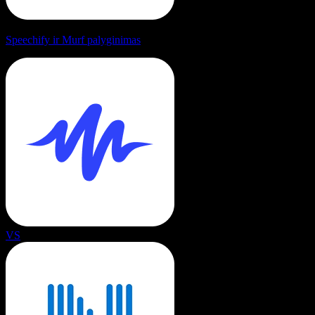
Speechify ir Murf palyginimas
VS