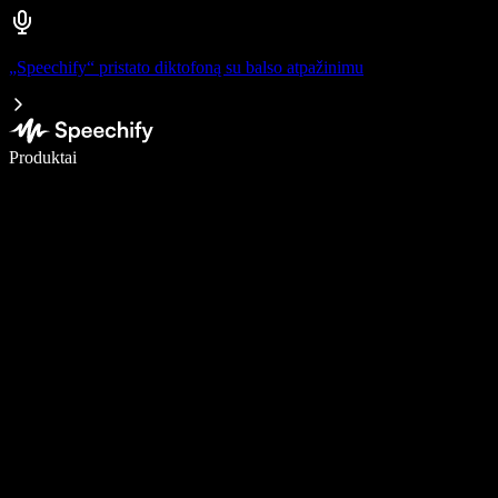
„Speechify“ pristato diktofoną su balso atpažinimu
Rašykite 5× greičiau naudodami diktavimą balsu
Produktai
Sužinokite daugiau