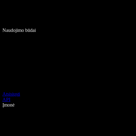
Naudojimo būdai
Atsisiųsti
API
Įmonė