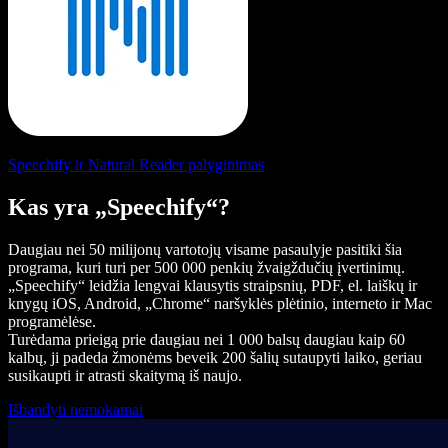
Speechify ir Natural Reader palyginimas
Kas yra „Speechify“?
Daugiau nei 50 milijonų vartotojų visame pasaulyje pasitiki šia
programa, kuri turi per 500 000 penkių žvaigždučių įvertinimų.
„Speechify“ leidžia lengvai klausytis straipsnių, PDF, el. laiškų ir
knygų iOS, Android, „Chrome“ naršyklės plėtinio, interneto ir Mac
programėlėse.
Turėdama prieigą prie daugiau nei 1 000 balsų daugiau kaip 60
kalbų, ji padeda žmonėms beveik 200 šalių sutaupyti laiko, geriau
susikaupti ir atrasti skaitymą iš naujo.
Išbandyti nemokamai