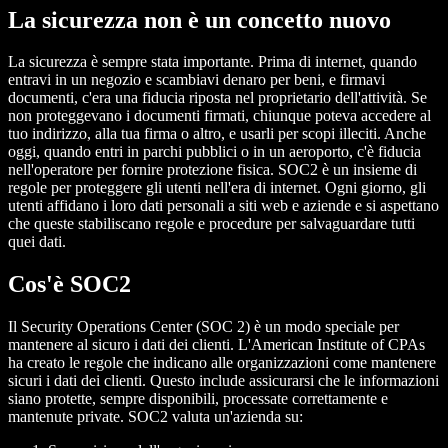
La sicurezza non è un concetto nuovo
La sicurezza è sempre stata importante. Prima di internet, quando
entravi in un negozio e scambiavi denaro per beni, e firmavi
documenti, c'era una fiducia riposta nel proprietario dell'attività. Se
non proteggevano i documenti firmati, chiunque poteva accedere al
tuo indirizzo, alla tua firma o altro, e usarli per scopi illeciti. Anche
oggi, quando entri in parchi pubblici o in un aeroporto, c'è fiducia
nell'operatore per fornire protezione fisica. SOC2 è un insieme di
regole per proteggere gli utenti nell'era di internet. Ogni giorno, gli
utenti affidano i loro dati personali a siti web e aziende e si aspettano
che queste stabiliscano regole e procedure per salvaguardare tutti
quei dati.
Cos'è SOC2
Il Security Operations Center (SOC 2) è un modo speciale per
mantenere al sicuro i dati dei clienti. L'American Institute of CPAs
ha creato le regole che indicano alle organizzazioni come mantenere
sicuri i dati dei clienti. Questo include assicurarsi che le informazioni
siano protette, sempre disponibili, processate correttamente e
mantenute private. SOC2 valuta un'azienda su: