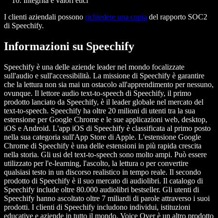
Integrità e valori etici
I clienti aziendali possono
richiedere una copia
del rapporto SOC2
di Speechify.
Informazioni su Speechify
Speechify è una delle aziende leader nel mondo focalizzate
sull'audio e sull'accessibilità. La missione di Speechify è garantire
che la lettura non sia mai un ostacolo all'apprendimento per nessuno,
ovunque. Il lettore audio text-to-speech di Speechify, il primo
prodotto lanciato da Speechify, è il leader globale nel mercato del
text-to-speech. Speechify ha oltre 20 milioni di utenti tra la sua
estensione per Google Chrome e le sue applicazioni web, desktop,
iOS e Android. L'app iOS di Speechify è classificata al primo posto
nella sua categoria sull'App Store di Apple. L'estensione Google
Chrome di Speechify è una delle estensioni in più rapida crescita
nella storia. Gli usi del text-to-speech sono molto ampi. Può essere
utilizzato per l'e-learning, l'ascolto, la lettura o per convertire
qualsiasi testo in un discorso realistico in tempo reale. Il secondo
prodotto di Speechify è il suo mercato di audiolibri. Il catalogo di
Speechify include oltre 80.000 audiolibri bestseller. Gli utenti di
Speechify hanno ascoltato oltre 7 miliardi di parole attraverso i suoi
prodotti. I clienti di Speechify includono individui, istituzioni
educative e aziende in tutto il mondo. Voice Over è un altro prodotto