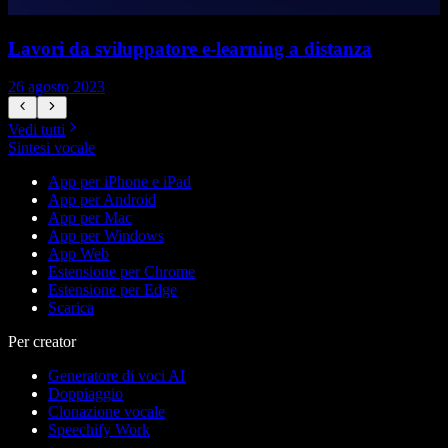
Lavori da sviluppatore e-learning a distanza
26 agosto 2023
2
Vedi tutti
Sintesi vocale
App per iPhone e iPad
App per Android
App per Mac
App per Windows
App Web
Estensione per Chrome
Estensione per Edge
Scarica
Per creator
Generatore di voci AI
Doppiaggio
Clonazione vocale
Speechify Work