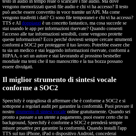
testo in audio in tempo reale o scaricare i file audio. Ma dove
vengono memorizzati questi file audio e chi vi ha accesso? Il testo
può anche essere convertito in voce tramite un'API. Ma come
vengono trasferiti i dati? Ci sono file temporanei e chi vi ha accesso?
TTS e AI
doppiaggi
è un concetto fantastico, ma cosa succede se
stai usando le app per informazioni riservate? Quando consenti
l'accesso alle tue informazioni sensibili, come vengono protette
queste informazioni? Ecco perché dovresti sempre cercare strumenti
conformi a SOC2 per proteggere il tuo lavoro. Potrebbe essere che
tu sia un medico e stai leggendo informazioni riservate, conformi a
HIPAA, o sei un autore e stai lavorando al prossimo bestseller
mondiale ma temi che il tuo manoscritto e la tua bozza possano
essere divulgati.
Il miglior strumento di sintesi vocale
conforme a SOC2
Speechify è orgogliosa di affermare che è conforme a SOC2 e si
sottopone a regolari audit per garantire la conformità. Puoi provare il
nostro
strumento di sintesi vocale
online gratuitamente. Quando sei
pronto a passare a un utente a pagamento, puoi essere certo che in
background, Speechify è conforme a SOC2 e prenderà sempre
misure proattive per garantire la conformità. Quando installi l'app
TTS sul tuo iPhone, iPad o dispositivo Android, concederai