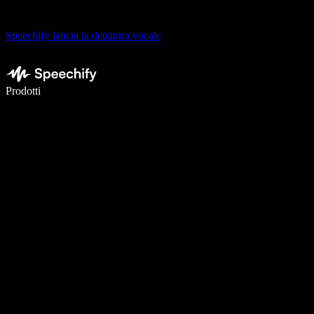
Speechify lancia la dettatura vocale
Scrivi 5× più velocemente con la dettatura vocale
Prodotti
Scopri di più