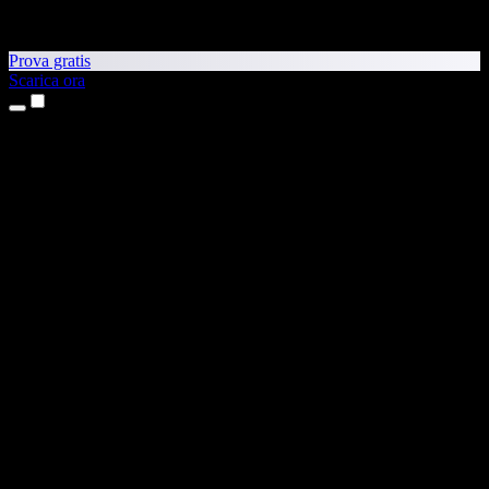
Prova gratis
Scarica ora
Prodotti
Sintesi vocale
App per iPhone e iPad
App Android
Estensione per Chrome
Estensione per Edge
App web
App per Mac
App Windows