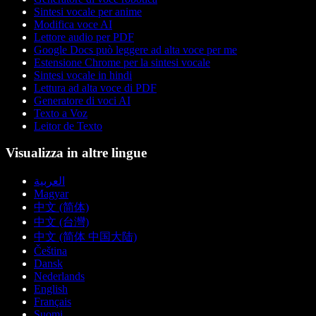
Sintesi vocale per anime
Modifica voce AI
Lettore audio per PDF
Google Docs può leggere ad alta voce per me
Estensione Chrome per la sintesi vocale
Sintesi vocale in hindi
Lettura ad alta voce di PDF
Generatore di voci AI
Texto a Voz
Leitor de Texto
Visualizza in altre lingue
العربية
Magyar
中文 (简体)
中文 (台灣)
中文 (简体 中国大陆)
Čeština
Dansk
Nederlands
English
Français
Suomi