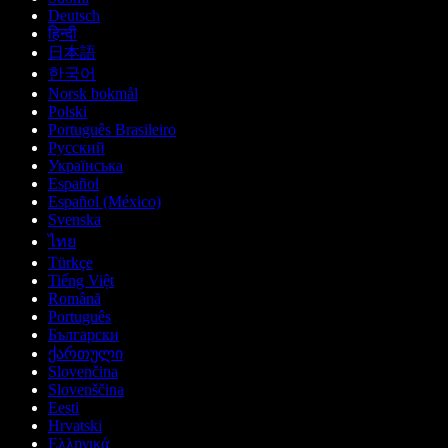
Deutsch
हिन्दी
日本語
한국어
Norsk bokmål
Polski
Português Brasileiro
Русский
Українська
Español
Español (México)
Svenska
ไทย
Türkçe
Tiếng Việt
Română
Português
Български
ქართული
Slovenčina
Slovenščina
Eesti
Hrvatski
Ελληνικά