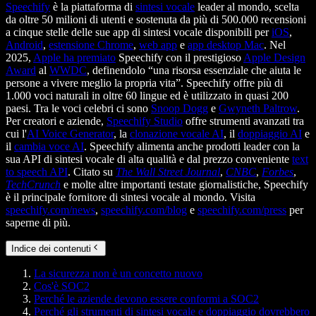
Speechify
è la piattaforma di
sintesi vocale
leader al mondo, scelta
da oltre 50 milioni di utenti e sostenuta da più di 500.000 recensioni
a cinque stelle delle sue app di sintesi vocale disponibili per
iOS
,
Android
,
estensione Chrome
,
web app
e
app desktop Mac
. Nel
2025,
Apple ha premiato
Speechify con il prestigioso
Apple Design
Award
al
WWDC
, definendolo “una risorsa essenziale che aiuta le
persone a vivere meglio la propria vita”. Speechify offre più di
1.000 voci naturali in oltre 60 lingue ed è utilizzato in quasi 200
paesi. Tra le voci celebri ci sono
Snoop Dogg
e
Gwyneth Paltrow
.
Per creatori e aziende,
Speechify Studio
offre strumenti avanzati tra
cui l'
AI Voice Generator
, la
clonazione vocale AI
, il
doppiaggio AI
e
il
cambia voce AI
. Speechify alimenta anche prodotti leader con la
sua API di sintesi vocale di alta qualità e dal prezzo conveniente
text
to speech API
. Citato su
The Wall Street Journal
,
CNBC
,
Forbes
,
TechCrunch
e molte altre importanti testate giornalistiche, Speechify
è il principale fornitore di sintesi vocale al mondo. Visita
speechify.com/news
,
speechify.com/blog
e
speechify.com/press
per
saperne di più.
Indice dei contenuti
La sicurezza non è un concetto nuovo
Cos'è SOC2
Perché le aziende devono essere conformi a SOC2
Perché gli strumenti di sintesi vocale e doppiaggio dovrebbero