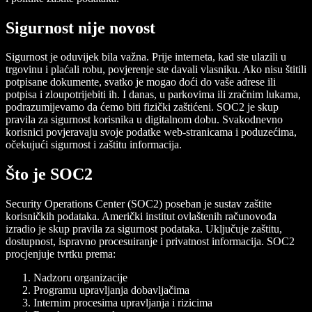
Sigurnost nije novost
Sigurnost je oduvijek bila važna. Prije interneta, kad ste ulazili u
trgovinu i plaćali robu, povjerenje ste davali vlasniku. Ako nisu štitili
potpisane dokumente, svatko je mogao doći do vaše adrese ili
potpisa i zloupotrijebiti ih. I danas, u parkovima ili zračnim lukama,
podrazumijevamo da ćemo biti fizički zaštićeni. SOC2 je skup
pravila za sigurnost korisnika u digitalnom dobu. Svakodnevno
korisnici povjeravaju svoje podatke web-stranicama i poduzećima,
očekujući sigurnost i zaštitu informacija.
Što je SOC2
Security Operations Center (SOC2) poseban je sustav zaštite
korisničkih podataka. Američki institut ovlaštenih računovođa
izradio je skup pravila za sigurnost podataka. Uključuje zaštitu,
dostupnost, ispravno procesuiranje i privatnost informacija. SOC2
procjenjuje tvrtku prema:
Nadzoru organizacije
Programu upravljanja dobavljačima
Internim procesima upravljanja i rizicima