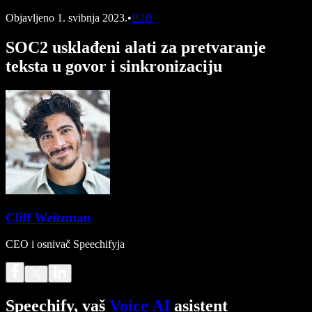
Objavljeno
1. svibnja 2023.
•
B2B
SOC2 usklađeni alati za pretvaranje
teksta u govor i sinkronizaciju
Cliff Weitzman
CEO i osnivač Speechifyja
Speechify, vaš
Voice AI
asistent