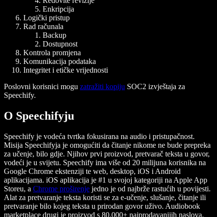
Redovite revizije
Enkripcija
Logički pristup
Rad računala
Backup
Dostupnost
Kontrola promjena
Komunikacija podataka
Integritet i etičke vrijednosti
Poslovni korisnici mogu
zatražiti kopiju
SOC2 izvještaja za
Speechify.
O Speechifyju
Speechify je vodeća tvrtka fokusirana na audio i pristupačnost.
Misija Speechifyja je omogućiti da čitanje nikome ne bude prepreka
za učenje, bilo gdje. Njihov prvi proizvod, pretvarač teksta u govor,
vodeći je u svijetu. Speechify ima više od 20 milijuna korisnika na
Google Chrome ekstenziji te web, desktop, iOS i Android
aplikacijama. iOS aplikacija je #1 u svojoj kategoriji na Apple App
Storeu, a
Chrome proširenje
jedno je od najbrže rastućih u povijesti.
Alat za pretvaranje teksta koristi se za e-učenje, slušanje, čitanje ili
pretvaranje bilo kojeg teksta u prirodan govor uživo. Audiobook
marketplace drugi je proizvod s 80.000+ najprodavanijih naslova.