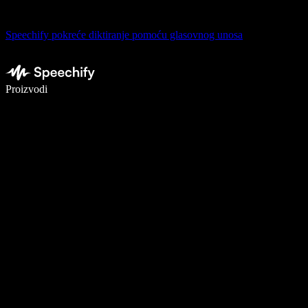
Speechify pokreće diktiranje pomoću glasovnog unosa
Pišite 5× brže uz glasovno diktiranje
Proizvodi
Saznajte više