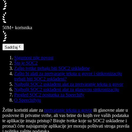
50M+ korisnika
Sadržaj
Sigurnost nije novost
Što je SOC2
Zašto tvrtke trebaju biti SOC2 usklađene
Zašto bi alati za pretvaranje teksta u govor i sinkronizaciju
trebali biti SOC2 usklađeni?
Najbolji SOC2 usklađeni alat za pretvaranje teksta u govor
Najbolji SOC2 usklađeni alat za glasovnu sinkronizaciju
Pregled SOC2 postupka za Speechify
O Speechifyju
Želite koristiti alate za
pretvaranje teksta u govor
ili glasovne alate u
poslovne ili privatne svrhe, ali vas brine do kojih sve vaših podataka
te aplikacije imaju pristup? Birajte tvrtke koje su SOC2 usklađene i
pronaći ćete najsigurnije aplikacije jer moraju poštivati stroga pravila
i politike zaštite podataka.