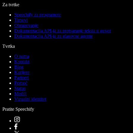
Za tvrtke
Speechify za programere
Timovi
Obrazovanje
Dokumentacija API-ja za pretvaranje teksta u govor
Dokumentacija API-ja za glasovne agente
Tvrtka
O nama
Kontakt
Blog
Karijere
Partneri
Pomoć
Status
Mediji
Vizualni identitet
Pratite Speechify