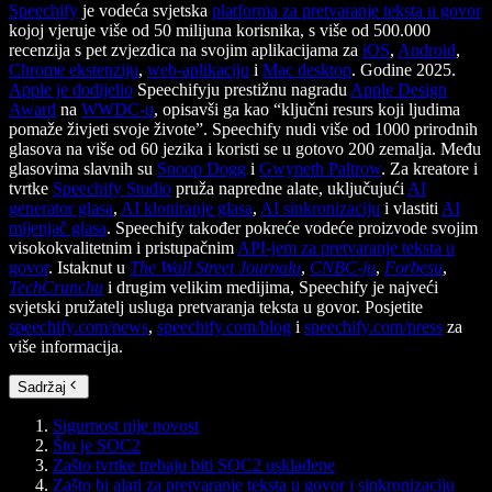
Speechify
je vodeća svjetska
platforma za pretvaranje teksta u govor
kojoj vjeruje više od 50 milijuna korisnika, s više od 500.000
recenzija s pet zvjezdica na svojim aplikacijama za
iOS
,
Android
,
Chrome ekstenziju
,
web-aplikaciju
i
Mac desktop
. Godine 2025.
Apple je dodijelio
Speechifyju prestižnu nagradu
Apple Design
Award
na
WWDC-u
, opisavši ga kao “ključni resurs koji ljudima
pomaže živjeti svoje živote”. Speechify nudi više od 1000 prirodnih
glasova na više od 60 jezika i koristi se u gotovo 200 zemalja. Među
glasovima slavnih su
Snoop Dogg
i
Gwyneth Paltrow
. Za kreatore i
tvrtke
Speechify Studio
pruža napredne alate, uključujući
AI
generator glasa
,
AI kloniranje glasa
,
AI sinkronizaciju
i vlastiti
AI
mijenjač glasa
. Speechify također pokreće vodeće proizvode svojim
visokokvalitetnim i pristupačnim
API-jem za pretvaranje teksta u
govor
. Istaknut u
The Wall Street Journalu
,
CNBC-ju
,
Forbesu
,
TechCrunchu
i drugim velikim medijima, Speechify je najveći
svjetski pružatelj usluga pretvaranja teksta u govor. Posjetite
speechify.com/news
,
speechify.com/blog
i
speechify.com/press
za
više informacija.
Sadržaj
Sigurnost nije novost
Što je SOC2
Zašto tvrtke trebaju biti SOC2 usklađene
Zašto bi alati za pretvaranje teksta u govor i sinkronizaciju