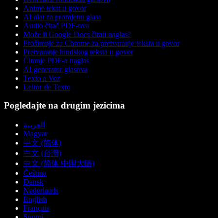
Anime tekst u govor
AI alat za promjenu glasa
Audio čitač PDF-ova
Može li Google Docs čitati naglas?
Proširenje za Chrome za pretvaranje teksta u govor
Pretvaranje hindskog teksta u govor
Čitanje PDF-a naglas
AI generator glasova
Texto a Voz
Leitor de Texto
Pogledajte na drugim jezicima
العربية
Magyar
中文 (简体)
中文 (台灣)
中文 (简体 中国大陆)
Čeština
Dansk
Nederlands
English
Français
Suomi