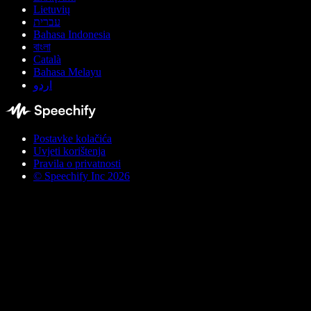
Lietuvių
עברית
Bahasa Indonesia
বাংলা
Català
Bahasa Melayu
اردو
Postavke kolačića
Uvjeti korištenja
Pravila o privatnosti
© Speechify Inc 2026