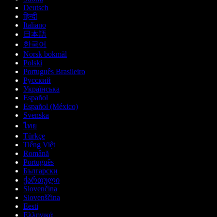
Deutsch
हिन्दी
Italiano
日本語
한국어
Norsk bokmål
Polski
Português Brasileiro
Русский
Українська
Español
Español (México)
Svenska
ไทย
Türkçe
Tiếng Việt
Română
Português
Български
ქართული
Slovenčina
Slovenščina
Eesti
Ελληνικά