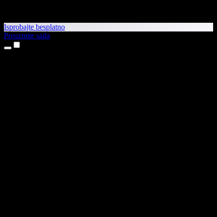
Isprobajte besplatno
Preuzmite sada
Proizvodi
Pretvaranje teksta u govor
Aplikacije za iPhone i iPad
Aplikacija za Android
Proširenje za Chrome
Proširenje za Edge
Web-aplikacija
Aplikacija za Mac
Aplikacija za Windows