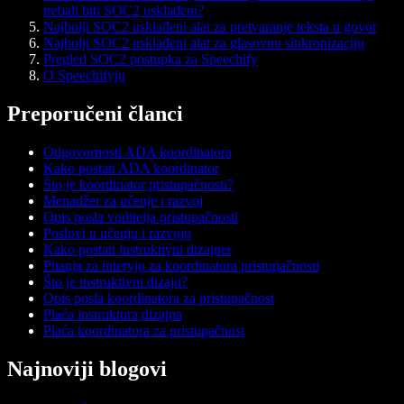
trebali biti SOC2 usklađeni?
Najbolji SOC2 usklađeni alat za pretvaranje teksta u govor
Najbolji SOC2 usklađeni alat za glasovnu sinkronizaciju
Pregled SOC2 postupka za Speechify
O Speechifyju
Preporučeni članci
Odgovornosti ADA koordinatora
Kako postati ADA koordinator
Što je koordinator pristupačnosti?
Menadžer za učenje i razvoj
Opis posla voditelja pristupačnosti
Poslovi u učenju i razvoju
Kako postati instruktivni dizajner
Pitanja za intervju za koordinatora pristupačnosti
Što je instruktivni dizajn?
Opis posla koordinatora za pristupačnost
Plaća instruktora dizajna
Plaća koordinatora za pristupačnost
Najnoviji blogovi