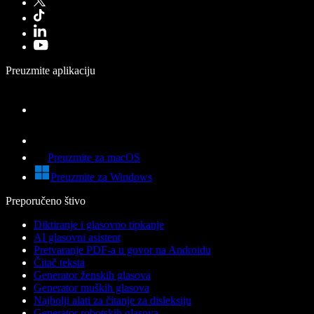
Preuzmite aplikaciju
Preuzmite za macOS
Preuzmite za Windows
Preporučeno štivo
Diktiranje i glasovno tipkanje
AI glasovni asistent
Pretvaranje PDF-a u govor na Androidu
Čitač teksta
Generator ženskih glasova
Generator muških glasova
Najbolji alati za čitanje za disleksiju
Generator robotskih glasova