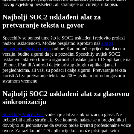
novog svjetskog bestselera, ali strahujete od curenja rukopisa.
Najbolji SOC2 usklađeni alat za
pretvaranje teksta u govor
Speechify se ponosi time što je SOC2 usklađen i redovito prolazi
nadzor usklađenosti. Možete besplatno isprobati naš
alat za
pretvaranje teksta u govor
online. Kad odlučite prijeći na plaćenu
verziju, budite sigurni da je u pozadini Speechify uvijek SOC2
usklađen i aktivno brine o sigurnosti. Instalacijom TTS aplikacije na
iPhone, iPad ili Android dajete pristup drugim aplikacijama i
preglednicima, ali vaši su podaci i dalje sigurni. Pretvaranje teksta
koristi AI za pretvaranje teksta na 200+ jezika u prirodan govor u
stvarnom vremenu.
Najbolji SOC2 usklađeni alat za glasovnu
sinkronizaciju
Speechify Voice Over
vodeći je alat za sinkronizaciju glasa. Ne
trebate biti audio stručnjak. Sve kontrole nalaze se u pregledniku i
dovoljno su jednostavne da svatko može kreirati profesionalne voice
overe. Za razliku od TTS aplikacije koja može pristupati svim