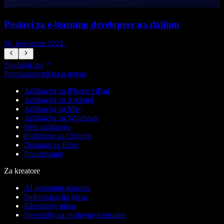
Poslovi za e-learning developere na daljinu
26. kolovoza 2023.
2
Pogledaj sve
Pretvaranje teksta u govor
Aplikacija za iPhone i iPad
Aplikacija za Android
Aplikacija za Mac
Aplikacija za Windows
Web aplikacija
Proširenje za Chrome
Dodatak za Edge
Preuzimanje
Za kreatore
AI generator glasova
Sinkronizacija glasa
Kloniranje glasa
Speechify za poslovne korisnike