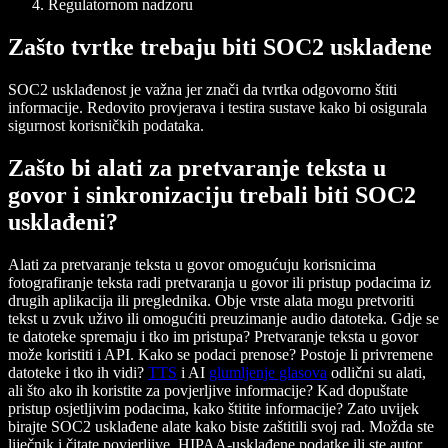
Regulatornom nadzoru
Zašto tvrtke trebaju biti SOC2 usklađene
SOC2 usklađenost je važna jer znači da tvrtka odgovorno štiti
informacije. Redovito provjerava i testira sustave kako bi osigurala
sigurnost korisničkih podataka.
Zašto bi alati za pretvaranje teksta u
govor i sinkronizaciju trebali biti SOC2
usklađeni?
Alati za pretvaranje teksta u govor omogućuju korisnicima
fotografiranje teksta radi pretvaranja u govor ili pristup podacima iz
drugih aplikacija ili preglednika. Obje vrste alata mogu pretvoriti
tekst u zvuk uživo ili omogućiti preuzimanje audio datoteka. Gdje se
te datoteke spremaju i tko im pristupa? Pretvaranje teksta u govor
može koristiti i API. Kako se podaci prenose? Postoje li privremene
datoteke i tko ih vidi?
TTS
i AI
glumljenje glasova
odlični su alati,
ali što ako ih koristite za povjerljive informacije? Kad dopuštate
pristup osjetljivim podacima, kako štitite informacije? Zato uvijek
birajte SOC2 usklađene alate kako biste zaštitili svoj rad. Možda ste
liječnik i čitate povjerljive, HIPAA-usklađene podatke ili ste autor