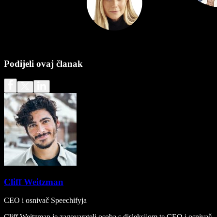
Podijeli ovaj članak
Cliff Weitzman
CEO i osnivač Speechifyja
Cliff Weitzman je zagovaratelj osoba s disleksijom te CEO i osnivač