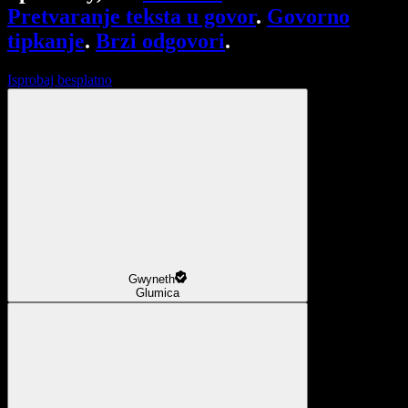
Pretvaranje teksta u govor
.
Govorno
tipkanje
.
Brzi odgovori
.
Isprobaj besplatno
Gwyneth
Glumica