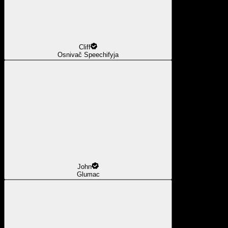
Cliff
Osnivač Speechifyja
John
Glumac