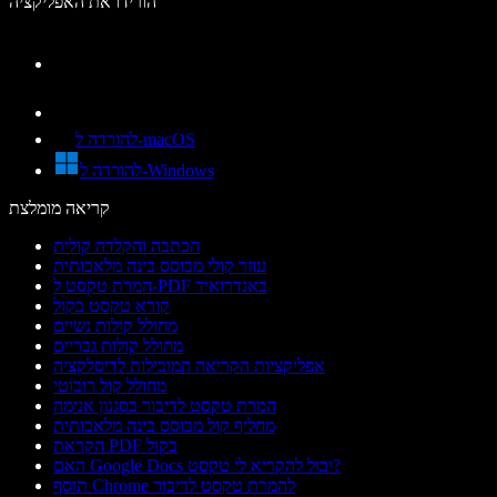
הורידו את האפליקציה
להורדה ל-macOS
להורדה ל-Windows
קריאה מומלצת
הכתבה והקלדה קולית
עוזר קולי מבוסס בינה מלאכותית
המרת טקסט ל-PDF באנדרואיד
קורא טקסט בקול
מחולל קולות נשיים
מחולל קולות גבריים
אפליקציות הקריאה המובילות לדיסלקציה
מחולל קול רובוטי
המרת טקסט לדיבור בסגנון אנימה
מחליף קול מבוסס בינה מלאכותית
הקראת PDF בקול
האם Google Docs יכול להקריא לי טקסט?
תוסף Chrome להמרת טקסט לדיבור