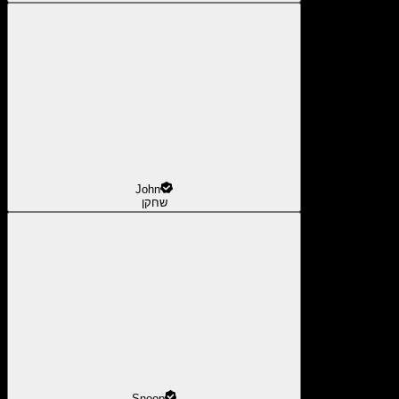
John
שחקן
Snoop