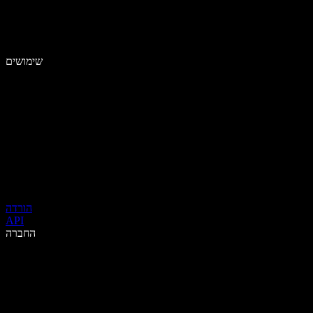
שימושים
הורדה
API
החברה