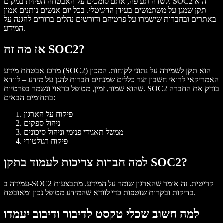
לשדה תעופה, אתם סומכים על האבטחה הפיזית במקום. SOC2 הוא
תקן שמגן על משתמשים בעידן הדיגיטלי. בכל יום אנשים נותנים אמון
באתרים ובחברות שישמרו על פרטיהם ודורשים נהלים ברורים להגנה על
המידע.
אז מה זה SOC2?
מרכז אבטחת מידע (SOC2) הוא תקן לשמירה על נתוני לקוחות. המכון
האמריקאי לרואי חשבון יצר כללים שמנחים חברות להגן על מידע – לוודא
שהוא שמור, זמין, מטופל כראוי ונשמר בפרטיות. SOC2 בודק את החברה
בתחומים הבאים:
פיקוח על הארגון
ניהול ספקים
ממשל תאגידי פנימי וניהול סיכונים
פיקוח רגולטורי
למה חברות צריכות לעמוד בתקן SOC2?
עמידה ב-SOC2 קריטית. זה אומר שהארגון שומר על המידע. מתבצעות
בדיקות ובקרות שוטפות כדי לוודא שהמידע מטופל נכון ומאובטח.
למה חשוב שכלי טקסט לדיבור ודיבוב יעמדו