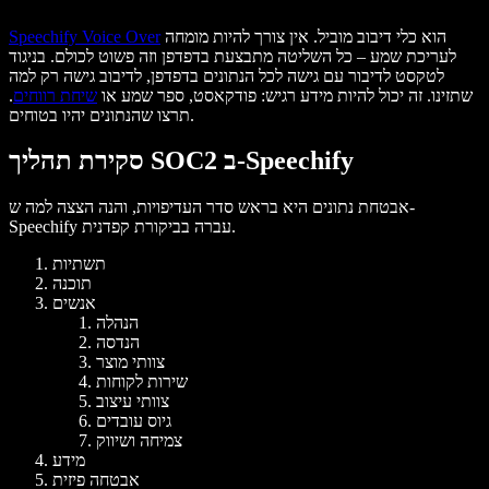
הוא כלי דיבוב מוביל. אין צורך להיות מומחה
Speechify Voice Over
לעריכת שמע – כל השליטה מתבצעת בדפדפן וזה פשוט לכולם. בניגוד
לטקסט לדיבור עם גישה לכל הנתונים בדפדפן, לדיבוב גישה רק למה
שתזינו. זה יכול להיות מידע רגיש: פודקאסט, ספר שמע או
שיחת רווחים
.
תרצו שהנתונים יהיו בטוחים.
סקירת תהליך SOC2 ב-Speechify
אבטחת נתונים היא בראש סדר העדיפויות, והנה הצצה למה ש-
Speechify עברה בביקורת קפדנית.
תשתיות
תוכנה
אנשים
הנהלה
הנדסה
צוותי מוצר
שירות לקוחות
צוותי עיצוב
גיוס עובדים
צמיחה ושיווק
מידע
אבטחה פיזית