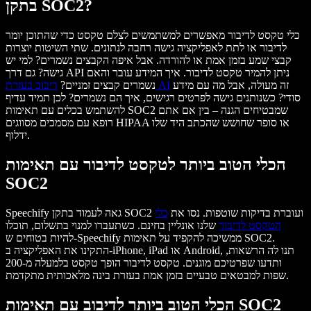
בתקן SOC2?
כלי טקסט לדיבור מאפשרים למשתמשים לצלם טקסט כדי שהתוכן יומר
לדיבור או לתת לאפליקציה גישה רחבה לנתונים. שתי השיטות יוצרות
קבצי שמע בזמן אמת או להורדה. אבל איפה הקבצים נשמרים? למי יש
גישה? גם דרך API ניתן להמיר טקסט לדיבור. איך המידע עובר והאם
זה מעולה, אבל מה עם מידע
דיבוב בעזרת AI
נשמרים קבצים זמניים?
סודי? כשנותנים גישה לפרטים רגישים, איך הם נשמרים? לכן תמיד עדיף
להשתמש בכלים עם תאימות SOC2 שמבטיחים הגנה – בין אם אתם
רופא עם מסמכים מסווגים HIPAA או סופר שחושש שהכתב היד שלו
ידלוף.
הכלי הטוב ביותר לטקסט לדיבור עם תאימות
SOC2
Speechify גאה לעמוד בתקן SOC2 ועוברת בדיקות שוטפות. נסו את
כלי
הטקסט לדיבור
שלנו אונליין בחינם. כשתעברו למנוי בתשלום, תוכלו
להיות בטוחים ש-Speechify ממשיכה להקפיד על תאימות SOC2.
התקינו את האפליקציה ב-iPhone, iPad או Android, תנו לה הרשאות,
ותדעו שפרטיכם מוגנים. טקסט לדיבור הופך טקסט בלמעלה מ-200
שפות למבטאים טבעיים בזמן אמת בעזרת בינה מלאכותית מתקדמת.
הכלי הטוב ביותר לדיבוב עם תאימות SOC2