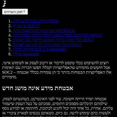
תוכן העניינים
אבטחת מידע אינה מושג חדש
אז מה זה SOC2?
למה חברות צריכות לעמוד בתקן SOC2?
למה חשוב שכלי טקסט לדיבור ודיבוב יעמדו בתקן SOC2?
הכלי הטוב ביותר לטקסט לדיבור עם תאימות SOC2
הכלי הטוב ביותר לדיבוב עם תאימות SOC2
סקירת תהליך SOC2 ב-Speechify
אודות Speechify
רוצים להשתמש בכלי טקסט לדיבור או דיבוב לעסק או לשימוש אישי,
אבל חוששים מהמידע שהאפליקציות יקבלו? חפשו חברות עם תאימות
SOC2 – אלו האפליקציות הבטוחות ביותר כי הן עומדות בכללי אבטחה
מחמירים.
אבטחת מידע אינה מושג חדש
אבטחה תמיד הייתה חשובה. עוד לפני האינטרנט, כשהגעתם לעסק,
שילמתם וקיבלתם מסמכים חתומים, סמכתם על בעל העסק שישמור
עליהם. אחרת, כל אחד היה יכול להגיע לכתובת, לחתימה או למידע נוסף
ולעשות בהם שימוש לרעה. גם כיום, כשאתם נכנסים לפארק ציבורי או