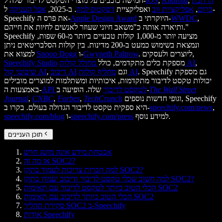
הרחבת
,
Android
,
iOS
חמישה כוכבים על מוצרי הטקסט לדיבור שלה ל-
כרום
,
אפליקציית ווב
ואפליקציית
דסקטופ למק
. ב-2025,
אפל העניקה
ל-
,
WWDC
היוקרתי ב-
Apple Design Award
Speechify את פרס ה-
ותיארה אותה כ"משאב חיוני שעוזר לאנשים לחיות את חייהם."
Speechify מציעה יותר מ-1,000 קולות טבעיים ביותר מ-60 שפות,
ונמצאת בשימוש כמעט ב-200 מדינות. בין קולות הסלבריטאים ניתן
. ליוצרים ולעסקים,
Gwyneth Paltrow
ו-
Snoop Dogg
למצוא את
,
מחולל קולות AI
מספקת כלים מתקדמים, כולל
Speechify Studio
. Speechify גם מספקת
מחליף קולות AI
וגם
דיבוב AI
,
שיבוטי קול AI
יכולות טקסט לדיבור מתקדמות, איכותיות ומשתלמות למוצרים מובילים
The Wall Street
שלה. הופיעה ב-
API לטקסט לדיבור
באמצעות ה-
וגופי חדשות נוספים, Speechify
TechCrunch
,
Forbes
,
CNBC
,
Journal
,
speechify.com/news
היא ספקית טקסט לדיבור הגדולה בעולם. בקרו ב-
למידע נוסף.
speechify.com/press
ו-
speechify.com/blog
תוכן העניינים
אבטחת מידע אינה מושג חדש
אז מה זה SOC2?
למה חברות צריכות לעמוד בתקן SOC2?
למה חשוב שכלי טקסט לדיבור ודיבוב יעמדו בתקן SOC2?
הכלי הטוב ביותר לטקסט לדיבור עם תאימות SOC2
הכלי הטוב ביותר לדיבוב עם תאימות SOC2
סקירת תהליך SOC2 ב-Speechify
אודות Speechify