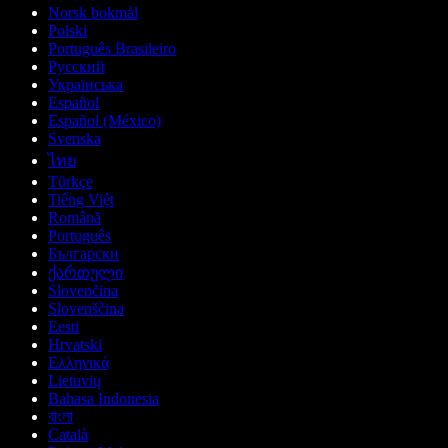
Norsk bokmål
Polski
Português Brasileiro
Русский
Українська
Español
Español (México)
Svenska
ไทย
Türkçe
Tiếng Việt
Română
Português
Български
ქართული
Slovenčina
Slovenščina
Eesti
Hrvatski
Ελληνικά
Lietuvių
Bahasa Indonesia
বাংলা
Català