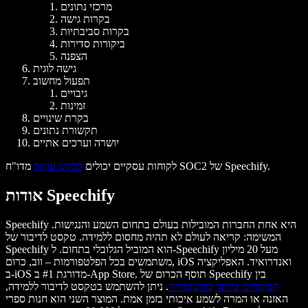
מרכזי נתונים
בקרות גישה
בקרות סביבתיות
ביקורות סדירות
הצפנה
גישה לוגית
תפעול מחשוב
גיבויים
זמינות
בקרת שינויים
תקשורת נתונים
יושרה וערכים אתיים
מדו"ח SOC2 של Speechify.
לקוחות עסקיים יכולים
לבקש עותק
אודות Speechify
Speechify היא אחת החברות המובילות בעולם בתחום השמע והנגישות.
המשימה: קריאה לעולם לא תהיה מחסום ללמידה. טקסט לדיבור של
Speechify הוא המוביל הגלובלי בתחום. ל-Speechify מעל 20 מיליון
משתמשים בכל הפלטפורמות – ווב, כרום, iOS ואנדרואיד. האפליקציה
ב-iOS מדורגת #1 ב-App Store. תוסף הכרום של Speechify בין
הצומחים ביותר בהיסטוריה
. ניתן להשתמש בטקסט לדיבור ללמידה,
האזנה או המרה לשמע איכותי בזמן אמת. המוצר השני הוא חנות ספרי