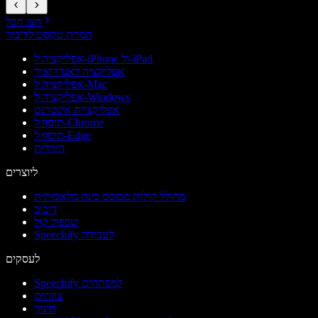
הצג הכל
המרת טקסט לדיבור
אפליקציה ל-iPhone ול-iPad
אפליקציה לאנדרואיד
אפליקציה ל-Mac
אפליקציה ל-Windows
אפליקציית אינטרנט
תוסף ל-Chrome
תוסף ל-Edge
הורדות
ליוצרים
מחולל קולות מבוסס בינה מלאכותית
דיבוב
שכפול קול
Speechify לעבודה
לעסקים
Speechify למפתחים
צוותים
חינוך