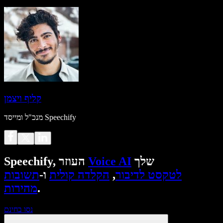
קליף ויצמן
מנכ"ל ומייסד Speechify
שלך
Voice AI
Speechify, העוזר
לטקסט לדיבור
,
הקלדה קולית
ו-
תשובות
.
מהירות
נסו בחינם