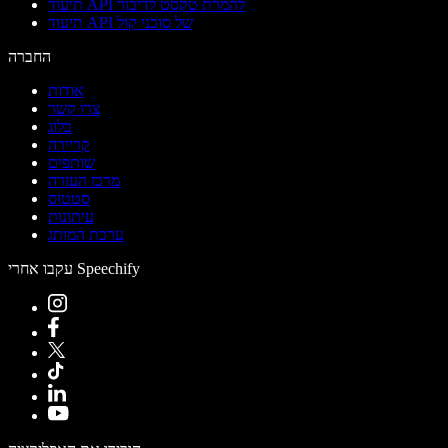
תיעוד API להמרת טקסט לדיבור
תיעוד API של סוכני קול
החברה
אודות
צרו קשר
בלוג
קריירה
שותפים
מרכז העזרה
סטטוס
עיתונות
ערכת המותג
עקבו אחרי Speechify