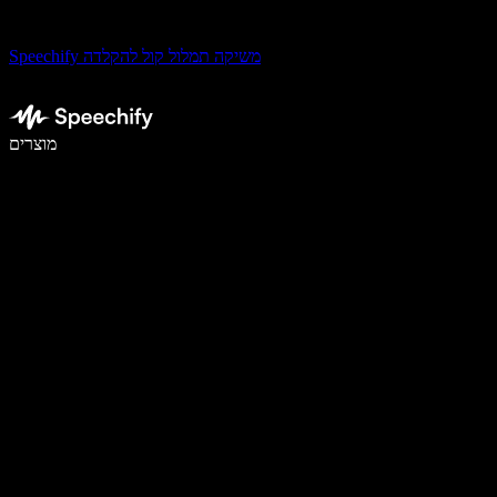
Speechify משיקה תמלול קול להקלדה
לכתוב פי 5 מהר יותר עם הכתבה קולית
מוצרים
למידע נוסף