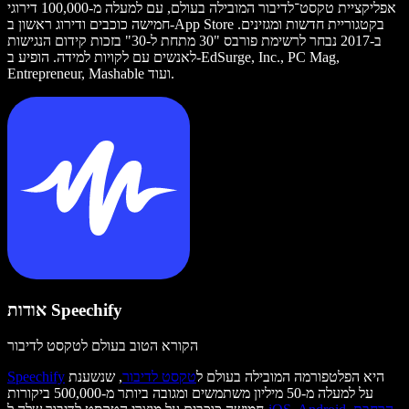
אפליקציית טקסט־לדיבור המובילה בעולם, עם למעלה מ-100,000 דירוגי
חמישה כוכבים ודירוג ראשון ב-App Store בקטגוריית חדשות ומגזינים.
ב-2017 נבחר לרשימת פורבס "30 מתחת ל-30" בזכות קידום הנגישות
לאנשים עם לקויות למידה. הופיע ב-EdSurge, Inc., PC Mag,
Entrepreneur, Mashable ועוד.
אודות Speechify
הקורא הטוב בעולם לטקסט לדיבור
היא הפלטפורמה המובילה בעולם ל
טקסט לדיבור
, שנשענת
Speechify
על למעלה מ-50 מיליון משתמשים ומגובה ביותר מ-500,000 ביקורות