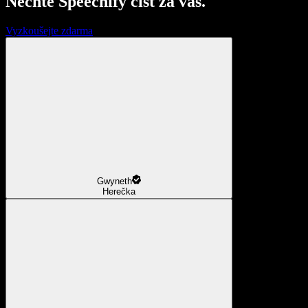
Nechte Speechify číst za vás.
Vyzkoušejte zdarma
Gwyneth
Herečka