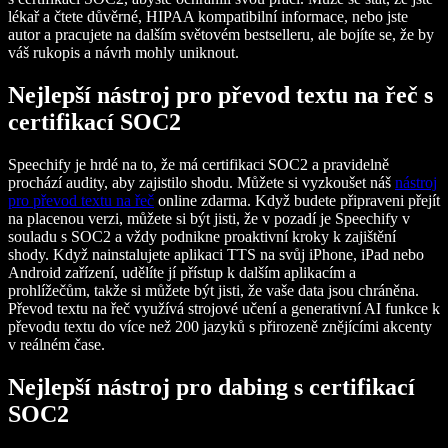
lékař a čtete důvěrné, HIPAA kompatibilní informace, nebo jste
autor a pracujete na dalším světovém bestselleru, ale bojíte se, že by
váš rukopis a návrh mohly uniknout.
Nejlepší nástroj pro převod textu na řeč s
certifikací SOC2
Speechify je hrdé na to, že má certifikaci SOC2 a pravidelně
prochází audity, aby zajistilo shodu. Můžete si vyzkoušet náš
nástroj
pro převod textu na řeč
online zdarma. Když budete připraveni přejít
na placenou verzi, můžete si být jisti, že v pozadí je Speechify v
souladu s SOC2 a vždy podnikne proaktivní kroky k zajištění
shody. Když nainstalujete aplikaci TTS na svůj iPhone, iPad nebo
Android zařízení, udělíte jí přístup k dalším aplikacím a
prohlížečům, takže si můžete být jisti, že vaše data jsou chráněna.
Převod textu na řeč využívá strojové učení a generativní AI funkce k
převodu textu do více než 200 jazyků s přirozeně znějícími akcenty
v reálném čase.
Nejlepší nástroj pro dabing s certifikací
SOC2