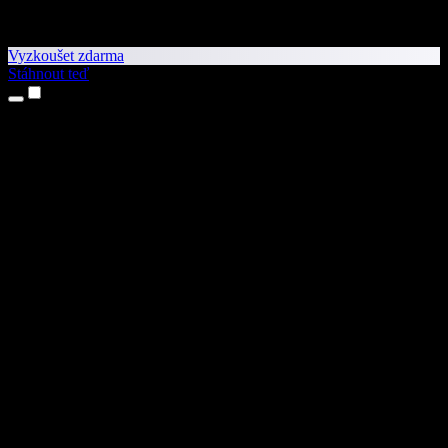
Vyzkoušet zdarma
Stáhnout teď
Produkty
Převod textu na řeč
Aplikace pro iPhone a iPad
Aplikace pro Android
Rozšíření pro Chrome
Rozšíření pro Edge
Webová aplikace
Aplikace pro Mac
Aplikace pro Windows