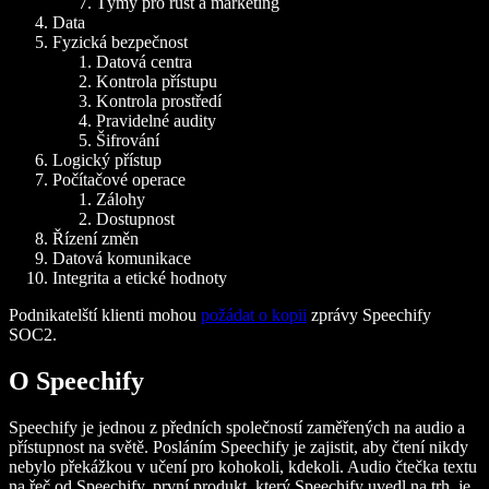
Týmy pro růst a marketing
Data
Fyzická bezpečnost
Datová centra
Kontrola přístupu
Kontrola prostředí
Pravidelné audity
Šifrování
Logický přístup
Počítačové operace
Zálohy
Dostupnost
Řízení změn
Datová komunikace
Integrita a etické hodnoty
Podnikatelští klienti mohou
požádat o kopii
zprávy Speechify
SOC2.
O Speechify
Speechify je jednou z předních společností zaměřených na audio a
přístupnost na světě. Posláním Speechify je zajistit, aby čtení nikdy
nebylo překážkou v učení pro kohokoli, kdekoli. Audio čtečka textu
na řeč od Speechify, první produkt, který Speechify uvedl na trh, je