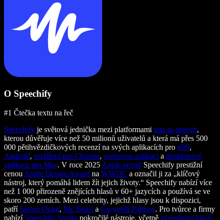
O Speechify
#1 Čtečka textu na řeč
Speechify
je světová jednička mezi platformami
text-to-speech
,
kterou důvěřuje více než 50 milionů uživatelů a která má přes 500
000 pětihvězdičkových recenzí na svých aplikacích pro
iOS
,
Android
,
rozšíření pro Chrome
,
webovou aplikaci
a
desktopové
aplikace pro Mac
. V roce 2025
Apple ocenil
Speechify prestižní
cenou
Apple Design Award
na
WWDC
a označil ji za „klíčový
nástroj, který pomáhá lidem žít jejich životy.“ Speechify nabízí více
než 1 000 přirozeně znějících hlasů v 60+ jazycích a používá se ve
skoro 200 zemích. Mezi celebrity, jejichž hlasy jsou k dispozici,
patří
Snoop Dogg
,
Mr. Beast
a
Gwyneth Paltrow
. Pro tvůrce a firmy
nabízí
Speechify Studio
pokročilé nástroje, včetně
generátoru hlasů