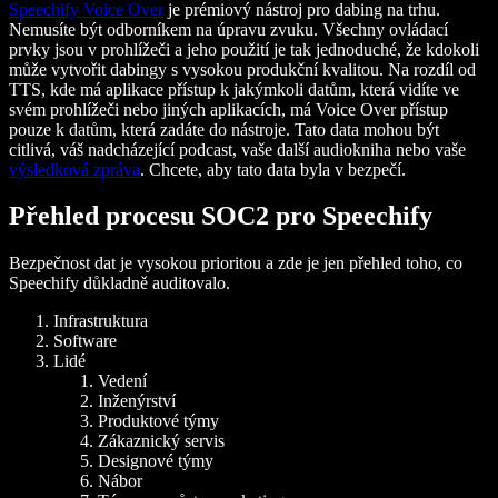
Speechify Voice Over
je prémiový nástroj pro dabing na trhu.
Nemusíte být odborníkem na úpravu zvuku. Všechny ovládací
prvky jsou v prohlížeči a jeho použití je tak jednoduché, že kdokoli
může vytvořit dabingy s vysokou produkční kvalitou. Na rozdíl od
TTS, kde má aplikace přístup k jakýmkoli datům, která vidíte ve
svém prohlížeči nebo jiných aplikacích, má Voice Over přístup
pouze k datům, která zadáte do nástroje. Tato data mohou být
citlivá, váš nadcházející podcast, vaše další audiokniha nebo vaše
výsledková zpráva
. Chcete, aby tato data byla v bezpečí.
Přehled procesu SOC2 pro Speechify
Bezpečnost dat je vysokou prioritou a zde je jen přehled toho, co
Speechify důkladně auditovalo.
Infrastruktura
Software
Lidé
Vedení
Inženýrství
Produktové týmy
Zákaznický servis
Designové týmy
Nábor