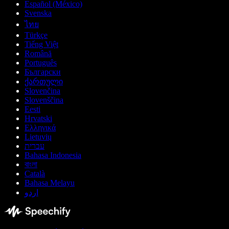
Español (México)
Svenska
ไทย
Türkçe
Tiếng Việt
Română
Português
Български
ქართული
Slovenčina
Slovenščina
Eesti
Hrvatski
Ελληνικά
Lietuvių
עברית
Bahasa Indonesia
বাংলা
Català
Bahasa Melayu
اردو