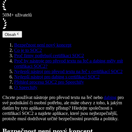
50M+ uživatelů
Obsah
Bezpečnost není nový koncept
Co je to SOC2
Proč firmy potřebují certifikaci SOC2
Proč by nástroje pro převod textu na řeč a dabing měly mít
certifikaci SOC2?
Nejlepší nástroj pro převod textu na řeč s certifikací SOC2
Nejlepší nástroj pro dabing s certifikací SOC2
Přehled procesu SOC2 pro Speechify
O Speechify
Chcete používat nástroje pro převod textu na řeč nebo
dabing
pro
své podnikání či osobní potřebu, ale máte obavy z toho, k jakým
datům by tyto aplikace měly přístup? Hledejte společnosti s
certifikací SOC2 a najdete aplikace, které jsou nejbezpečnější,
protože musí dodržovat určité bezpečnostní pravidla a politiky.
Bezpečnost není nový koncept