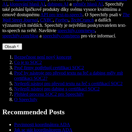
AI
,
klonování hlasů AI
,
dabingu AI
a
měniče hlasů AI
. Speechify
také pohání špičkové produkty díky svému vysoce kvalitnímu a
cenově dostupnému
API pro text-to-speech
. O Speechify psali v
The
Wall Street Journal
,
CNBC
,
Forbes
,
TechCrunch
a dalších
významných médiích. Speechify je největším poskytovatelem text-
to-speech na světě. Navštivte
speechify.com/news
,
speechify.com/blog
a
speechify.com/press
pro více informací.
Obsah
Bezpečnost není nový koncept
Co je to SOC2
Proč firmy potřebují certifikaci SOC2
Proč by nástroje pro převod textu na řeč a dabing měly mít
certifikaci SOC2?
Nejlepší nástroj pro převod textu na řeč s certifikací SOC2
Nejlepší nástroj pro dabing s certifikací SOC2
Přehled procesu SOC2 pro Speechify
O Speechify
Recommended Posts
Povinnosti koordinátora ADA
Jak se stát koordinátorem ADA