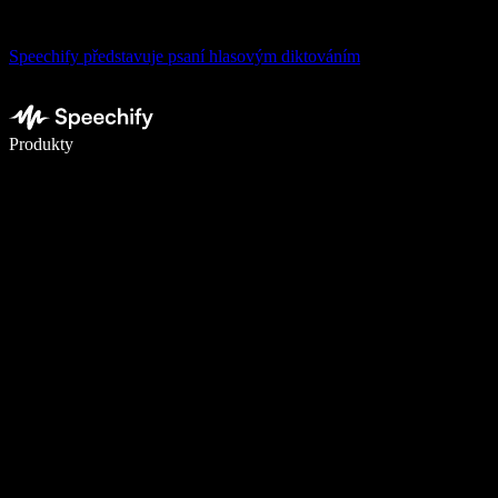
Speechify představuje psaní hlasovým diktováním
Pište 5× rychleji pomocí hlasového diktování
Produkty
Zjistit více