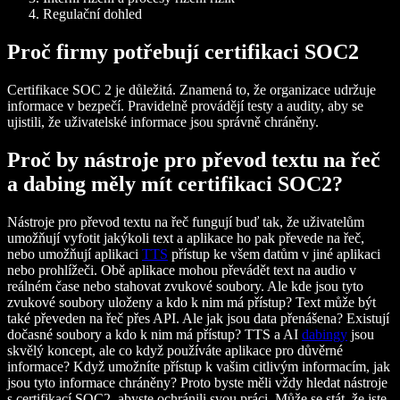
Regulační dohled
Proč firmy potřebují certifikaci SOC2
Certifikace SOC 2 je důležitá. Znamená to, že organizace udržuje
informace v bezpečí. Pravidelně provádějí testy a audity, aby se
ujistili, že uživatelské informace jsou správně chráněny.
Proč by nástroje pro převod textu na řeč
a dabing měly mít certifikaci SOC2?
Nástroje pro převod textu na řeč fungují buď tak, že uživatelům
umožňují vyfotit jakýkoli text a aplikace ho pak převede na řeč,
nebo umožňují aplikaci
TTS
přístup ke všem datům v jiné aplikaci
nebo prohlížeči. Obě aplikace mohou převádět text na audio v
reálném čase nebo stahovat zvukové soubory. Ale kde jsou tyto
zvukové soubory uloženy a kdo k nim má přístup? Text může být
také převeden na řeč přes API. Ale jak jsou data přenášena? Existují
dočasné soubory a kdo k nim má přístup? TTS a AI
dabingy
jsou
skvělý koncept, ale co když používáte aplikace pro důvěrné
informace? Když umožníte přístup k vašim citlivým informacím, jak
jsou tyto informace chráněny? Proto byste měli vždy hledat nástroje
s certifikací SOC2, abyste ochránili svou práci. Může se stát, že jste