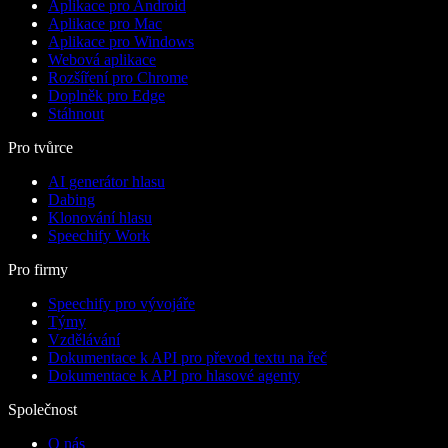
Aplikace pro Android
Aplikace pro Mac
Aplikace pro Windows
Webová aplikace
Rozšíření pro Chrome
Doplněk pro Edge
Stáhnout
Pro tvůrce
AI generátor hlasu
Dabing
Klonování hlasu
Speechify Work
Pro firmy
Speechify pro vývojáře
Týmy
Vzdělávání
Dokumentace k API pro převod textu na řeč
Dokumentace k API pro hlasové agenty
Společnost
O nás