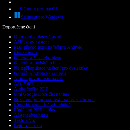
Stáhnout pro macOS
Stáhnout pro Windows
Doporučené čtení
Diktování a hlasové psaní
AI hlasový asistent
PDF převod textu na řeč pro Android
Čtečka textu
Generátor ženského hlasu
Generátor mužského hlasu
Nejlepší aplikace na čtení pro dyslektiky
Generátor robotického hlasu
Anime převod textu na řeč
AI měnič hlasu
Audio čtečka PDF
Umí Google Docs číst nahlas?
Rozšíření pro převod textu na řeč v Chromu
Převod textu na řeč v hindštině
Předčítání PDF nahlas
AI generátor hlasu
Texto a Voz
Leitor de Texto