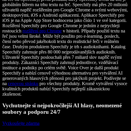
globálním lídrem na trhu textu na řeč. Speechify má přes 20 milionů
uživatelů napříč rozšířením pro Google Chrome a svými webovými,
desktopovými, iOS a Android aplikacemi. Aplikace Speechify pro
iOS je na Apple App Store hodnocena jako číslo 1 ve své kategorii.
Rozšíření Speechify pro Google Chrome je jedním z nejrychleji
rostoucích
rozšíření pro Chrome
v historii. Případy použití textu na
řeč jsou velmi široké. Může být použito pro e-learning, poslech,
čtení nebo převod jakéhokoli textu do realistické řeči v reálném
čase. Druhým produktem Speechify je trh s audioknihami. Katalog
Speechify zahrnuje přes 80 000 nejprodávanějších audioknih.
Uživatelé Speechify poslouchali přes 7 miliard slov napříč svými
produkty. Zákazníci Speechify zahrnují jednotlivce, vzdělávací
instituce a podniky po celém světě. Voice Over je další produkt
Speechify a nabízí cenově výhodnou alternativu pro vytváření AI
generovaných hlasových přenosů pro jakýkoli projekt. Podívejte se
na
cenovou stránku
pro všechny produkty. Kromě vytváření vysoce
kvalitních produktů nabízí Speechify nejlepší zákaznickou
zkušenost.
Vychutnejte si nejpokročilejší AI hlasy, neomezené
soubory a podporu 24/7
Vyzkoušejte zdarma