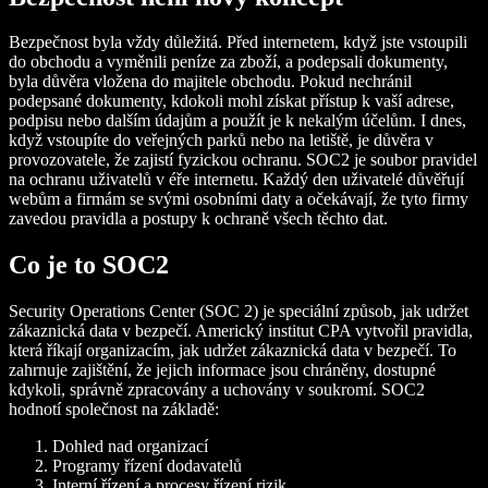
Bezpečnost byla vždy důležitá. Před internetem, když jste vstoupili
do obchodu a vyměnili peníze za zboží, a podepsali dokumenty,
byla důvěra vložena do majitele obchodu. Pokud nechránil
podepsané dokumenty, kdokoli mohl získat přístup k vaší adrese,
podpisu nebo dalším údajům a použít je k nekalým účelům. I dnes,
když vstoupíte do veřejných parků nebo na letiště, je důvěra v
provozovatele, že zajistí fyzickou ochranu. SOC2 je soubor pravidel
na ochranu uživatelů v éře internetu. Každý den uživatelé důvěřují
webům a firmám se svými osobními daty a očekávají, že tyto firmy
zavedou pravidla a postupy k ochraně všech těchto dat.
Co je to SOC2
Security Operations Center (SOC 2) je speciální způsob, jak udržet
zákaznická data v bezpečí. Americký institut CPA vytvořil pravidla,
která říkají organizacím, jak udržet zákaznická data v bezpečí. To
zahrnuje zajištění, že jejich informace jsou chráněny, dostupné
kdykoli, správně zpracovány a uchovány v soukromí. SOC2
hodnotí společnost na základě:
Dohled nad organizací
Programy řízení dodavatelů
Interní řízení a procesy řízení rizik