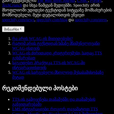
გამოქვეყნებულია
The Wall Street Journal
,
CNBC
,
Forbes
,
TechCrunch
და სხვა წამყვან მედიებში. Speechify არის
მსოფლიოში უდიდესი ტექსტიდან სიტყვაზე მომსახურების
მომწოდებელი. მეტი დეტალისთვის ეწვიეთ
speechify.com/news
,
speechify.com/blog
და
speechify.com/press
.
შინაარსი
რა არის WCAG-ის მითითებები?
რატომ არის ტექსტიდან ხმაზე მნიშვნელოვანი
WCAG-ისთვის
WCAG-ის ძირითადი კრიტერიუმები, სადაც TTS
გეხმარებათ
საუკეთესო პრაქტიკა TTS-ის WCAG-ში
ინტეგრაციისთვის
WCAG-ის სარგებელი მხოლოდ შესაბამისობაზე
მეტად
რეკომენდებული პოსტები
TTS-ის გამოყენება თამაშებში და თამაშების
განვითარებაში
LMS ინტეგრაციები: როგორ დავამატოთ TTS
Canvas-, Moodle- და Blackboard-ს LTI-ს მეშვეობით