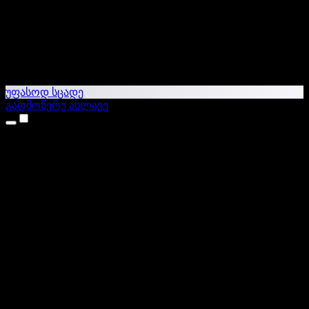
უფასოდ სცადე
გადმოწერე ახლავე
პროდუქტები
ტექსტი ხმაში
iPhone & iPad აპები
Android აპი
Chrome გაფართოება