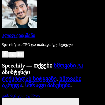
კლიფ ვაიცმანი
Speechify-ის CEO და თანადამფუძნებელი
Speechify — თქვენი
ხმოვანი AI
ასისტენტი
ტექსტიდან სიტყვაზე
.
ხმოვანი
აკრეფა
.
სწრაფი პასუხები
.
გამოსცადეთ უფასოდ