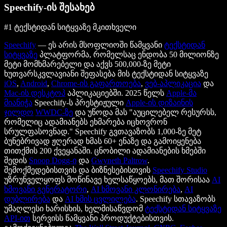
Speechify-ის შესახებ
#1 ტექსტიდან სიტყვაზე მკითხველი
Speechify
— ეს არის მსოფლიოში წამყვანი
ტექსტიდან
სიტყვაზე
პლატფორმა, რომელსაც ენდობა 50 მილიონზე
მეტი მომხმარებელი და აქვს 500,000-ზე მეტი
ხუთვარსკვლავიანი შეფასება მის ტექსტიდან სიტყვაზე
iOS
,
Android
,
Chrome-ის გაფართოება
,
ვებ-აპლიკაცია
და
Mac-ის დესკტოპ
აპლიკაციებში. 2025 წელს
Apple-მა
მიანიჭა
Speechify-ს პრესტიჟული
Apple-ის დიზაინის
ჯილდო
WWDC-ზე
და უწოდა მას "აუცილებელ რესურსს,
რომელიც ადამიანებს ეხმარება იცხოვრონ
სრულფასოვნად." Speechify გვთავაზობს 1,000-ზე მეტ
ბუნებრივად ჟღერად ხმას 60+ ენაზე და გამოიყენება
თითქმის 200 ქვეყანაში. ცნობილი ადამიანების ხმებში
შედის
Snoop Dogg-ი
და
Gwyneth Paltrow
.
შემოქმედებისთვის და ბიზნესებისთვის
Speechify Studio
უზრუნველყოფს მოწინავე ხელსაწყოებს, მათ შორისაა
AI
ხმოვანი გენერატორი
,
AI ხმოვანი კლონირება
,
AI
დუბლირება
და
AI ხმის ცვლილება
. Speechify სთავაზობს
უმაღლესი ხარისხის, ხელმისაწვდომ
ტექსტიდან სიტყვაზე
API-ით
სერვისს წამყვანი პროდუქტებისთვის.