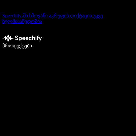
Speechify-ში ხმოვანი აკრეფის დიქტაცია უკვე
ხელმისაწვდომია
დაწერე 5-ჯერ სწრაფად ხმით კარნახით
პროდუქტები
გაიგე მეტი