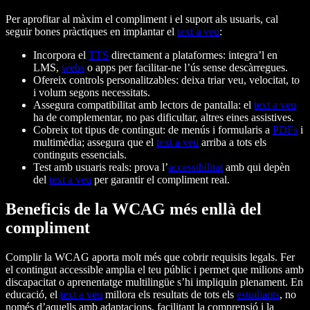
Per aprofitar al màxim el compliment i el suport als usuaris, cal
seguir bones pràctiques en implantar el
text a veu
:
Incorpora el
TTS
directament a plataformes: integra’l en
LMS,
webs
o apps per facilitar-ne l’ús sense descàrregues.
Ofereix controls personalitzables: deixa triar veu, velocitat, to
i volum segons necessitats.
Assegura compatibilitat amb lectors de pantalla: el
text a veu
ha de complementar, no pas dificultar, altres eines assistives.
Cobreix tot tipus de contingut: de menús i formularis a
PDFs
i
multimèdia; assegura que el
text a veu
arriba a tots els
continguts essencials.
Test amb usuaris reals: prova l’
accessibilitat
amb qui depèn
del
text a veu
per garantir el compliment real.
Beneficis de la WCAG més enllà del
compliment
Complir la WCAG aporta molt més que cobrir requisits legals. Fer
el contingut accessible amplia el teu públic i permet que milions amb
discapacitat o aprenentatge multilingüe s’hi impliquin plenament. En
educació, el
text a veu
millora els resultats de tots els
estudiants
, no
només d’aquells amb adaptacions, facilitant la comprensió i la