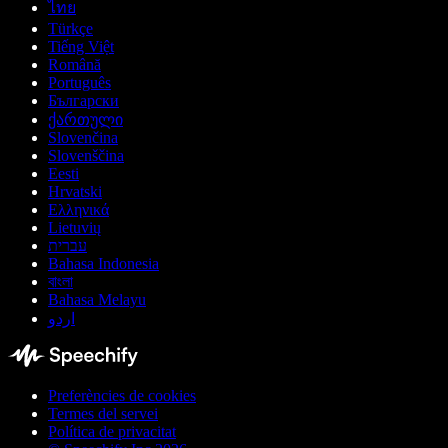
ไทย
Türkçe
Tiếng Việt
Română
Português
Български
ქართული
Slovenčina
Slovenščina
Eesti
Hrvatski
Ελληνικά
Lietuvių
עברית
Bahasa Indonesia
বাংলা
Bahasa Melayu
اردو
Preferències de cookies
Termes del servei
Política de privacitat