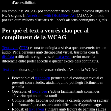
d’accessibilitat.
No complir la WCAG pot comportar riscos legals, inclosos litigis als
EUA segons la
Americans with Disabilities Act
(ADA). Sobretot,
pot excloure milions d’usuaris de l’accés als teus continguts digitals.
Per què el text a veu és clau per al
compliment de la WCAG
Text a veu
(
TTS
) és una tecnologia assistiva que converteix text en
àudio. Per a persones amb discapacitat visual, trastorns com la
dislèxia
o dificultats cognitives, el
text a veu
sovint marca la
diferència entre poder accedir o quedar exclòs dels continguts.
Text a veu
dona suport a diversos criteris d’èxit de la WCAG:
Perceptible: el
text a veu
permet que el contingut textual es
presenti com a àudio, ajudant qui no pot llegir fàcilment en
pantalla.
Operable: el
text a veu
s’activa fàcilment amb comandes,
afavorint qui no utilitza ratolí.
Comprensible: Escoltar pot reduir la càrrega cognitiva i aclarir
la informació per a usuaris amb dificultats d’aprenentatge.
Robust: el
text a veu
s’integra amb lectors de pantalla i altres