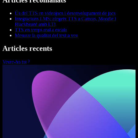
Ús del TTS en videojocs i desenvolupament de jocs
Integracions LMS: afegeix TTS a Canvas, Moodle i
Blackboard amb LTI
TTS en temps real a escala
Mesurar la qualitat del text a veu
Articles recents
Veure-ho tot