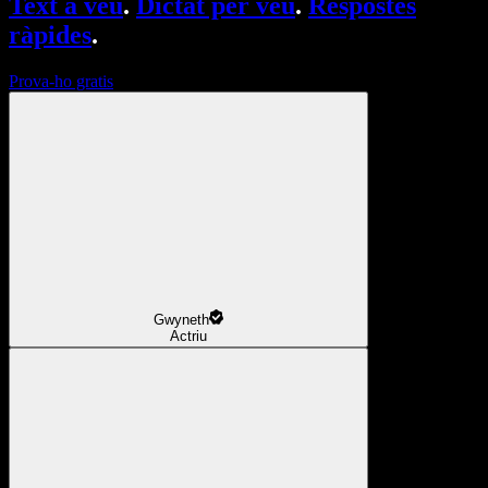
Text a veu
.
Dictat per veu
.
Respostes
ràpides
.
Prova-ho gratis
Gwyneth
Actriu