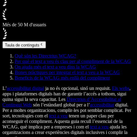
Més de 50 M d'usuaris
Taula de continguts
Què són les Directrius WCAG?
Per què el text a veu és clau per al compliment de la WCAG
On ajuda més el text a veu dins la WCAG
Bones pràctiques per integrar el text a veu a la WCAG
Beneficis de la WCAG més enllà del compliment
L’
accessibilitat digital
ja no és opcional, sinó un requisit.
Els webs
,
apps i plataformes digitals han de garantir l’accés a tothom, sigui
quina sigui la seva capacitat. Les
Directrius d’Accessibilitat al
Contingut Web
són l’estàndard global per a l’
accessibilitat
digital.
Per a moltes organitzacions, complir-les pot semblar complicat. Per
sort, tecnologies com el
text a veu
tenen un paper clau per
aconseguir el compliment. Aquesta guia recull l’essencial de la
WCAG, què implica per a empreses i com el
text a veu
ajuda les
organitzacions a crear experiències digitals inclusives i complir la