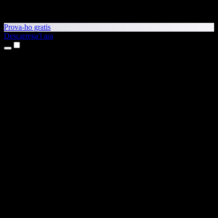
Prova-ho gratis
Descarrega'l ara
Productes
Text a veu
Aplicacions per a iPhone i iPad
Aplicació per a Android
Extensió per al Chrome
Extensió per a l'Edge
Aplicació web
Aplicació per al Mac
Aplicació per al Windows