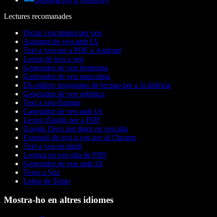
Lectures recomanades
Dictat i escriptura per veu
Assistent de veu amb IA
Text a veu per a PDF a Android
Lector de text a veu
Generador de veu femenina
Generador de veu masculina
Els millors programes de lectura per a la dislèxia
Generador de veu robòtica
Text a veu d'anime
Canviador de veu amb IA
Lector d'àudio per a PDF
Google Docs pot llegir en veu alta
Extensió de text a veu per al Chrome
Text a veu en hindi
Lectura en veu alta de PDF
Generador de veu amb IA
Texto a Voz
Leitor de Texto
Mostra-ho en altres idiomes