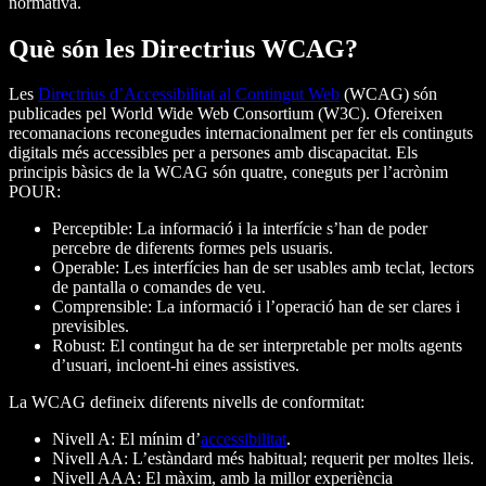
normativa.
Què són les Directrius WCAG?
Les
Directrius d’Accessibilitat al Contingut Web
(WCAG) són
publicades pel World Wide Web Consortium (W3C). Ofereixen
recomanacions reconegudes internacionalment per fer els continguts
digitals més accessibles per a persones amb discapacitat. Els
principis bàsics de la WCAG són quatre, coneguts per l’acrònim
POUR:
Perceptible: La informació i la interfície s’han de poder
percebre de diferents formes pels usuaris.
Operable: Les interfícies han de ser usables amb teclat, lectors
de pantalla o comandes de veu.
Comprensible: La informació i l’operació han de ser clares i
previsibles.
Robust: El contingut ha de ser interpretable per molts agents
d’usuari, incloent-hi eines assistives.
La WCAG defineix diferents nivells de conformitat:
Nivell A: El mínim d’
accessibilitat
.
Nivell AA: L’estàndard més habitual; requerit per moltes lleis.
Nivell AAA: El màxim, amb la millor experiència