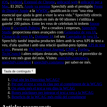
iOS
,
Android
,
Extensió de Chrome
,
aplicació web
i
aplicació per a
Mac
. El 2025,
Apple va premiar
Speechify amb el prestigiós
Premi
de Disseny Apple
a la
WWDC
, qualificant-lo com “una eina
essencial que ajuda la gent a viure la seva vida.” Speechify ofereix
més de 1.000 veus naturals en més de 60 idiomes i s'utilitza a
gairebé 200 països. Entre les veus de celebritats hi trobem
Snoop
Dogg
i
Gwyneth Paltrow
. Per a creadors i empreses,
Speechify
Studio
proporciona eines avançades com
Generador de veu IA
,
Clonació de veus IA
,
Doblatge IA
i el seu
Canviador de veu IA
.
Speechify també impulsa productes líders amb la seva API de text a
veu, d'alta qualitat i amb una relació qualitat-preu òptima
API de text
a veu
. Present en
The Wall Street Journal
,
CNBC
,
Forbes
,
TechCrunch
i altres mitjans destacats, Speechify és el proveïdor de
text a veu més gran del món. Visiteu
speechify.com/news
,
speechify.com/blog
i
speechify.com/press
per saber-ne més.
Taula de continguts
Què són les Directrius WCAG?
Per què el text a veu és clau per al compliment de la WCAG
On ajuda més el text a veu dins la WCAG
Bones pràctiques per integrar el text a veu a la WCAG
Beneficis de la WCAG més enllà del compliment
Articles recomanats