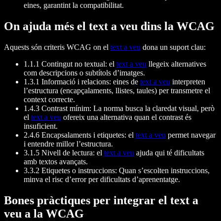
eines, garantint la compatibilitat.
On ajuda més el text a veu dins la WCAG
Aquests són criteris WCAG on el
text a veu
dona un suport clau:
1.1.1 Contingut no textual: el
text a veu
llegeix alternatives
com descripcions o subtítols d’imatges.
1.3.1 Informació i relacions: eines de
text a veu
interpreten
l’estructura (encapçalaments, llistes, taules) per transmetre el
context correcte.
1.4.3 Contrast mínim: La norma busca la claredat visual, però
el
text a veu
ofereix una alternativa quan el contrast és
insuficient.
2.4.6 Encapsalaments i etiquetes: el
text a veu
permet navegar
i entendre millor l’estructura.
3.1.5 Nivell de lectura: el
text a veu
ajuda qui té dificultats
amb textos avançats.
3.3.2 Etiquetes o instruccions: Quan s’escolten instruccions,
minva el risc d’error per dificultats d’aprenentatge.
Bones pràctiques per integrar el text a
veu a la WCAG