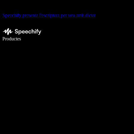
Speechify presenta l'escriptura per veu amb dictat
Escriu 5× més ràpid amb la veu
Productes
Més informació