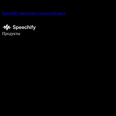
Speechify запускает голосовой ввод
Пишите в 5 раз быстрее с помощью голосового ввода
Продукты
Узнать больше