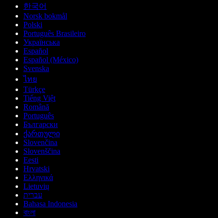
한국어
Norsk bokmål
Polski
Português Brasileiro
Українська
Español
Español (México)
Svenska
ไทย
Türkçe
Tiếng Việt
Română
Português
Български
ქართული
Slovenčina
Slovenščina
Eesti
Hrvatski
Ελληνικά
Lietuvių
עברית
Bahasa Indonesia
বাংলা