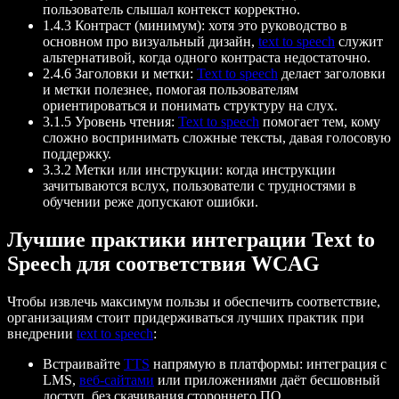
пользователь слышал контекст корректно.
1.4.3 Контраст (минимум): хотя это руководство в
основном про визуальный дизайн,
text to speech
служит
альтернативой, когда одного контраста недостаточно.
2.4.6 Заголовки и метки:
Text to speech
делает заголовки
и метки полезнее, помогая пользователям
ориентироваться и понимать структуру на слух.
3.1.5 Уровень чтения:
Text to speech
помогает тем, кому
сложно воспринимать сложные тексты, давая голосовую
поддержку.
3.3.2 Метки или инструкции: когда инструкции
зачитываются вслух, пользователи с трудностями в
обучении реже допускают ошибки.
Лучшие практики интеграции Text to
Speech для соответствия WCAG
Чтобы извлечь максимум пользы и обеспечить соответствие,
организациям стоит придерживаться лучших практик при
внедрении
text to speech
:
Встраивайте
TTS
напрямую в платформы: интеграция с
LMS,
веб‑сайтами
или приложениями даёт бесшовный
доступ, без скачивания стороннего ПО.