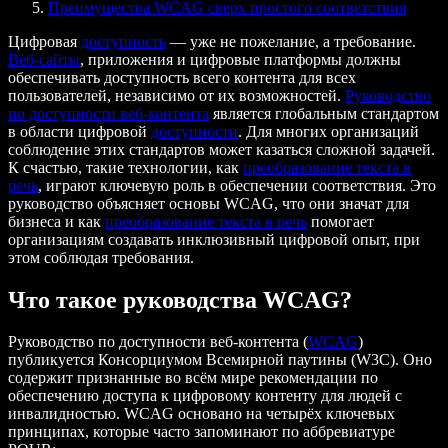
Преимущества WCAG сверх простого соответствия
Цифровая
доступность
— уже не пожелание, а требование.
Веб‑сайты
, приложения и цифровые платформы должны
обеспечивать доступность всего контента для всех
пользователей, независимо от их возможностей.
Руководство
по доступности веб‑контента
является глобальным стандартом
в области цифровой
доступности
. Для многих организаций
соблюдение этих стандартов может казаться сложной задачей.
К счастью, такие технологии, как
преобразование текста в
речь
, играют ключевую роль в обеспечении соответствия. Это
руководство объясняет основы WCAG, что они значат для
бизнеса и как
преобразование текста в речь
помогает
организациям создавать инклюзивный цифровой опыт, при
этом соблюдая требования.
Что такое руководства WCAG?
Руководство по доступности веб‑контента (
WCAG
)
публикуется Консорциумом Всемирной паутины (W3C). Оно
содержит признанные во всём мире рекомендации по
обеспечению доступа к цифровому контенту для людей с
инвалидностью. WCAG основано на четырёх ключевых
принципах, которые часто запоминают по аббревиатуре