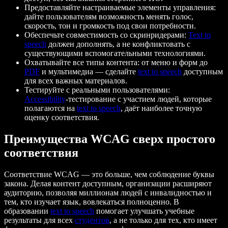
Предоставляйте настраиваемые элементы управления:
дайте пользователям возможность менять голос,
скорость, тон и громкость под свои потребности.
Обеспечьте совместимость со скринридерами:
Text to
speech
должен дополнять, а не конфликтовать с
существующими вспомогательными технологиями.
Охватывайте все типы контента: от меню и форм до
PDF
и мультимедиа — сделайте
text to speech
доступным
для всех важных материалов.
Тестируйте с реальными пользователями:
Accessibility
‑тестирование с участием людей, которые
полагаются на
text to speech
, даёт наиболее точную
оценку соответствия.
Преимущества WCAG сверх простого
соответствия
Соответствие WCAG — это больше, чем соблюдение буквы
закона. Делая контент доступным, организации расширяют
аудиторию, позволяя миллионам людей с инвалидностью и
тем, кто изучает язык, вовлекаться полноценно. В
образовании
text to speech
помогает улучшать учебные
результаты для всех
студентов
, а не только для тех, кто имеет