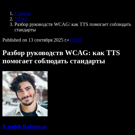
Speechify для DSA
Голосовые агенты SIMBA
Главная
Speechify для разработчиков
TTSO
Разбор руководств WCAG: как TTS помогает соблюдать
стандарты
Published on
13 сентября 2025 г.
•
TTSO
Разбор руководств WCAG: как TTS
помогает соблюдать стандарты
Клифф Вайцман