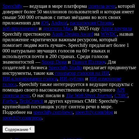
Speechify
— ведущая в мире платформа
синтеза речи
, которой
доверяют более 50 миллионов пользователей и которая имеет
свыше 500 000 отзывов с пятью звёздами во всех своих
приложениях для
iOS
,
Android
,
расширения Chrome
,
веб‑приложения
и
десктопа Mac
. В 2025 году
Apple вручила
Speechify престижную
Apple Design Award
на
WWDC
, назвав
приложение «критически важным ресурсом, который
помогает людям жить лучше». Speechify предлагает более 1
000 натурально звучащих голосов на 60+ языках и
используется почти в 200 странах. Среди голосов
знаменитостей —
Snoop Dogg
и
Гвинет Пэлтроу
. Для
создателей и бизнеса
Speechify Studio
предлагает продвинутые
инструменты, такие как
генератор голосов на ИИ
,
ИИ‑клонирование голоса
,
ИИ‑дубляж
и
ИИ‑изменение
голоса
. Speechify также интегрируется в ведущие продукты с
помощью своего высококачественного и доступного
API
синтеза речи
. О нас писали в
The Wall Street Journal
,
CNBC
,
Forbes
,
TechCrunch
и других крупных СМИ: Speechify —
крупнейший поставщик услуг синтеза речи в мире.
Подробнее на
speechify.com/news
,
speechify.com/blog
и
speechify.com/press
.
Содержание