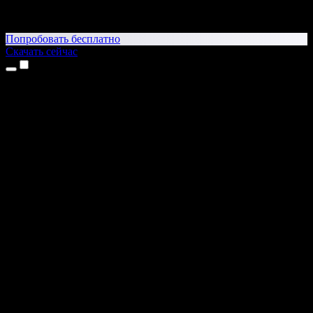
Попробовать бесплатно
Скачать сейчас
Продукты
Текст в речь
Приложение для iPhone и iPad
Приложение для Android
Расширение для Chrome
Расширение для Edge
Веб-приложение
Приложение для Mac
Приложение для Windows