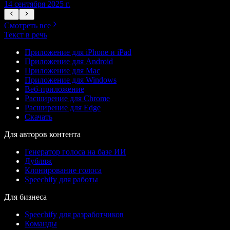
14 сентября 2025 г.
1
Смотреть все
Текст в речь
Приложение для iPhone и iPad
Приложение для Android
Приложение для Mac
Приложение для Windows
Веб-приложение
Расширение для Chrome
Расширение для Edge
Скачать
Для авторов контента
Генератор голоса на базе ИИ
Дубляж
Клонирование голоса
Speechify для работы
Для бизнеса
Speechify для разработчиков
Команды