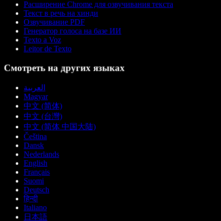
Расширение Chrome для озвучивания текста
Текст в речь на хинди
Озвучивание PDF
Генератор голоса на базе ИИ
Texto a Voz
Leitor de Texto
Смотреть на других языках
العربية
Magyar
中文 (简体)
中文 (台灣)
中文 (简体 中国大陆)
Čeština
Dansk
Nederlands
English
Français
Suomi
Deutsch
हिन्दी
Italiano
日本語