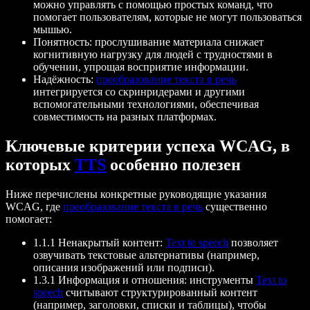
можно управлять с помощью простых команд, что
помогает пользователям, которые не могут пользоваться
мышью.
Понятность: прослушивание материала снижает
когнитивную нагрузку для людей с трудностями в
обучении, упрощая восприятие информации.
Надёжность:
преобразование текста в речь
интегрируется со скринридерами и другими
вспомогательными технологиями, обеспечивая
совместимость на разных платформах.
Ключевые критерии успеха WCAG, в
которых
TTS
особенно полезен
Ниже перечислены конкретные руководящие указания
WCAG, где
преобразование текста в речь
существенно
помогает:
1.1.1 Ненакрытый контент:
Text to speech
позволяет
озвучивать текстовые альтернативы (например,
описания изображений или подписи).
1.3.1 Информация и отношения: инструменты
Text to
speech
считывают структурированный контент
(например, заголовки, списки и таблицы), чтобы