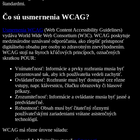
štandardmi.
Čo sú usmernenia WCAG?
Usmernenia WCAG
(Web Content Accessibility Guidelines)
vydáva World Wide Web Consortium (W3C). WCAG poskytuje
medzinárodne uznávané odporúčania, ako zlepšiť prístupnosť
digitálneho obsahu pre osoby so zdravotným znevýhodnením.
WCAG stojí na štyroch kľúčových princípoch, označených
skratkou POUR:
Vnímateľnosť: Informácie a prvky rozhrania musia byť
prezentované tak, aby ich používatelia vedeli zachytiť.
Ovládateľnosť: Rozhranie musí byť dostupné cez rôzne
vstupy, napr. klávesnicu, čítačku obrazovky či hlasové
príkazy.
Zrozumiteľnosť: Informácie a ovládanie musia byť jasné a
predvídateľné.
Robustnosť: Obsah musí byť čitateľný rôznymi
používateľskými zariadeniami vrátane asistenčných
technológií.
WCAG má rôzne úrovne súladu: