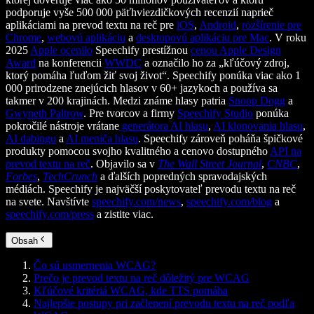
podporuje vyše 500 000 päťhviezdičkových recenzií naprieč
aplikáciami na prevod textu na reč pre
iOS
,
Android
,
rozšírenie pre
Chrome
,
webovú aplikáciu
a
desktopovú aplikáciu pre Mac
. V roku
2025
Apple ocenilo
Speechify prestížnou
cenou Apple Design
Award
na konferencii
WWDC
a označilo ho za „kľúčový zdroj,
ktorý pomáha ľuďom žiť svoj život“. Speechify ponúka viac ako 1
000 prirodzene znejúcich hlasov v 60+ jazykoch a používa sa
takmer v 200 krajinách. Medzi známe hlasy patria
Snoop Dogg
a
Gwyneth Paltrow
. Pre tvorcov a firmy
Speechify Studio
ponúka
pokročilé nástroje vrátane
generátora AI hlasu
,
AI klonovania hlasu
,
AI dabingu
a
AI meniča hlasu
. Speechify zároveň poháňa špičkové
produkty pomocou svojho kvalitného a cenovo dostupného
API na
prevod textu na reč
. Objavilo sa v
The Wall Street Journal
,
CNBC
,
Forbes
,
TechCrunch
a ďalších popredných spravodajských
médiách. Speechify je najväčší poskytovateľ prevodu textu na reč
na svete. Navštívte
speechify.com/news
,
speechify.com/blog
a
speechify.com/press
a zistite viac.
Obsah
Čo sú usmernenia WCAG?
Prečo je prevod textu na reč dôležitý pre WCAG
Kľúčové kritériá WCAG, kde TTS pomáha
Najlepšie postupy pri začlenení prevodu textu na reč podľa