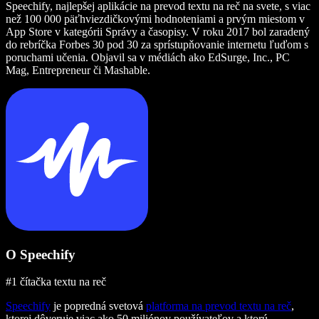
Speechify, najlepšej aplikácie na prevod textu na reč na svete, s viac
než 100 000 päťhviezdičkovými hodnoteniami a prvým miestom v
App Store v kategórii Správy a časopisy. V roku 2017 bol zaradený
do rebríčka Forbes 30 pod 30 za sprístupňovanie internetu ľuďom s
poruchami učenia. Objavil sa v médiách ako EdSurge, Inc., PC
Mag, Entrepreneur či Mashable.
O Speechify
#1 čítačka textu na reč
Speechify
je popredná svetová
platforma na prevod textu na reč
,
ktorej dôveruje viac ako 50 miliónov používateľov a ktorú