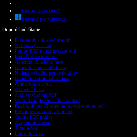
Stiahnuť pre macOS
Stiahnuť pre Windows
Odporúčané čítanie
Diktovanie a hlasové písanie
AI hlasový asistent
Prevod PDF na reč pre Android
Prehrávač textu na reč
Generátor ženského hlasu
Generátor mužského hlasu
Najlepšie čítačky pre dyslektikov
Generátor robotického hlasu
Anime hlas z textu
AI menič hlasu
Audio prehrávač PDF
Vie mi Google Docs čítať nahlas?
Rozšírenie pre Chrome na prevod textu na reč
Prevod textu na reč v hindčine
Čítanie PDF nahlas
AI generátor hlasu
Texto a Voz
Leitor de Texto