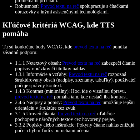
problémami pri čítaní.
Robustnosť:
Prevod textu na reč
spolupracuje s čítačkami
obrazovky a inými asistenčnými technológiami.
Kľúčové kritériá WCAG, kde TTS
pomáha
Tu sú konkrétne body WCAG, kde
prevod textu na reč
ponúka
zásadnú podporu:
1.1.1 Netextový obsah:
Prevod textu na reč
zabezpečí čítanie
popisov obrázkov či titulkov nahlas.
1.3.1 Informácie a vzťahy:
Prevod textu na reč
rozpozná
štruktúrovaný obsah (nadpisy, zoznamy, tabuľky), používateľ
počuje správny kontext.
1.4.3 Kontrast (minimálny): Hoci ide o vizuálnu úpravu,
prevod textu na reč
pomáha tam, kde nestačí iba kontrast.
2.4.6 Nadpisy a popisy:
Prevod textu na reč
umožňuje lepšiu
orientáciu v štruktúre cez zvuk.
3.1.5 Úroveň čítania:
Prevod textu na reč
uľahčuje
pochopenie náročných textov cez hovorený prejav.
3.3.2 Popisky alebo inštrukcie: Pokyny čítané nahlas znižujú
počet chýb u ľudí s poruchami učenia.