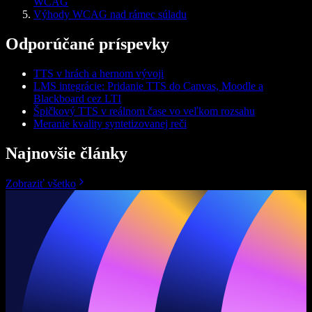
WCAG
Výhody WCAG nad rámec súladu
Odporúčané príspevky
TTS v hrách a hernom vývoji
LMS integrácie: Pridanie TTS do Canvas, Moodle a
Blackboard cez LTI
Špičkový TTS v reálnom čase vo veľkom rozsahu
Meranie kvality syntetizovanej reči
Najnovšie články
Zobraziť všetko