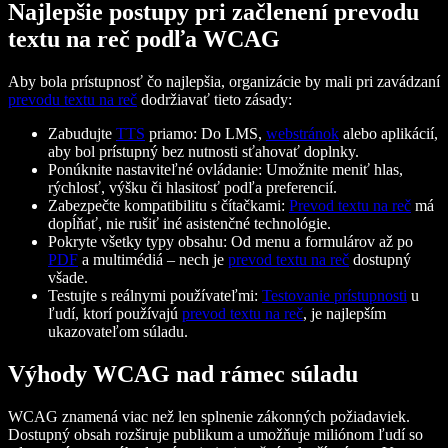
Najlepšie postupy pri začlenení prevodu
textu na reč podľa WCAG
Aby bola prístupnosť čo najlepšia, organizácie by mali pri zavádzaní
prevodu textu na reč
dodržiavať tieto zásady:
Zabudujte
TTS
priamo: Do LMS,
webstránok
alebo aplikácií,
aby bol prístupný bez nutnosti sťahovať doplnky.
Ponúknite nastaviteľné ovládanie: Umožnite meniť hlas,
rýchlosť, výšku či hlasitosť podľa preferencií.
Zabezpečte kompatibilitu s čítačkami:
Prevod textu na reč
má
dopĺňať, nie rušiť iné asistenčné technológie.
Pokryte všetky typy obsahu: Od menu a formulárov až po
PDF
a multimédiá – nech je
prevod textu na reč
dostupný
všade.
Testujte s reálnymi používateľmi:
Testovanie prístupnosti
u
ľudí, ktorí používajú
prevod textu na reč
, je najlepším
ukazovateľom súladu.
Výhody WCAG nad rámec súladu
WCAG znamená viac než len splnenie zákonných požiadaviek.
Dostupný obsah rozširuje publikum a umožňuje miliónom ľudí so