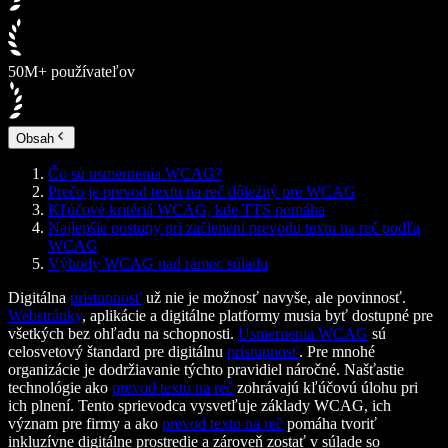
50M+ používateľov
Obsah
Čo sú usmernenia WCAG?
Prečo je prevod textu na reč dôležitý pre WCAG
Kľúčové kritériá WCAG, kde TTS pomáha
Najlepšie postupy pri začlenení prevodu textu na reč podľa
WCAG
Výhody WCAG nad rámec súladu
Digitálna
prístupnosť
už nie je možnosť navyše, ale povinnosť.
Webstránky
, aplikácie a digitálne platformy musia byť dostupné pre
všetkých bez ohľadu na schopnosti.
Usmernenia WCAG
sú
celosvetový štandard pre digitálnu
prístupnosť
. Pre mnohé
organizácie je dodržiavanie týchto pravidiel náročné. Našťastie
technológie ako
prevod textu na reč
zohrávajú kľúčovú úlohu pri
ich plnení. Tento sprievodca vysvetľuje základy WCAG, ich
význam pre firmy a ako
prevod textu na reč
pomáha tvoriť
inkluzívne digitálne prostredie a zároveň zostať v súlade so