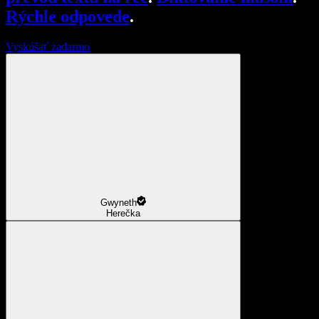
Rýchle odpovede
.
Vyskúšať zadarmo
Gwyneth
Herečka