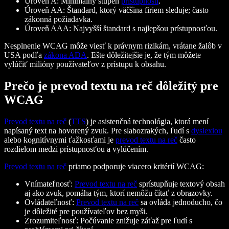
Úroveň A: Minimálny stupeň
prístupnosti
.
Úroveň AA: Štandard, ktorý väčšina firiem sleduje; často
zákonná požiadavka.
Úroveň AAA: Najvyšší štandard s najlepšou prístupnosťou.
Nesplnenie WCAG môže viesť k právnym rizikám, vrátane žalôb v
USA podľa
zákona ADA
. Ešte dôležitejšie je, že tým môžete
vylúčiť milióny používateľov z prístupu k obsahu.
Prečo je prevod textu na reč dôležitý pre
WCAG
Prevod textu na reč
(
TTS
) je asistenčná technológia, ktorá mení
napísaný text na hovorený zvuk. Pre slabozrakých, ľudí s
dyslexiou
alebo kognitívnymi ťažkosťami je
prevod textu na reč
často
rozdielom medzi prístupnosťou a vylúčením.
Prevod textu na reč
priamo podporuje viacero kritérií WCAG:
Vnímateľnosť:
Prevod textu na reč
sprístupňuje textový obsah
aj ako zvuk, pomáha tým, ktorí nemôžu čítať z obrazovky.
Ovládateľnosť:
Prevod textu na reč
sa ovláda jednoducho, čo
je dôležité pre používateľov bez myši.
Zrozumiteľnosť: Počúvanie znižuje záťaž pre ľudí s