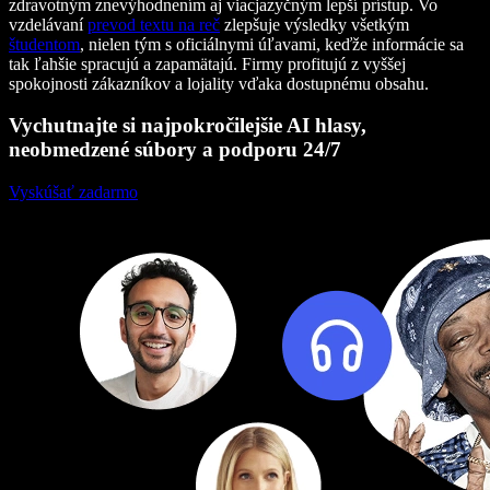
zdravotným znevýhodnením aj viacjazyčným lepší prístup. Vo
vzdelávaní
prevod textu na reč
zlepšuje výsledky všetkým
študentom
, nielen tým s oficiálnymi úľavami, keďže informácie sa
tak ľahšie spracujú a zapamätajú. Firmy profitujú z vyššej
spokojnosti zákazníkov a lojality vďaka dostupnému obsahu.
Vychutnajte si najpokročilejšie AI hlasy,
neobmedzené súbory a podporu 24/7
Vyskúšať zadarmo