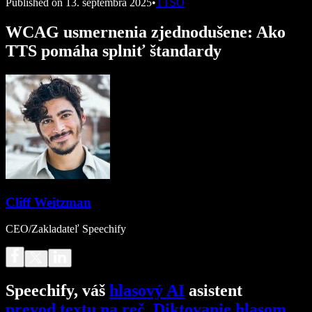
Published on
13. septembra 2025
•
TTSO
WCAG usmernenia zjednodušene: Ako
TTS pomáha splniť štandardy
Cliff Weitzman
CEO/Zakladateľ Speechify
Speechify, váš
hlasový AI
asistent
prevod textu na reč
.
Diktovanie hlasom
.