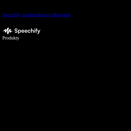
Speechify uvádza hlasové diktovanie
Píšte 5× rýchlejšie pomocou hlasového diktovania
Produkty
Zistiť viac