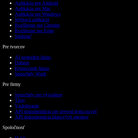
Aplikácia pre Android
Aplikácia pre Mac
Aplikácia pre Windows
Webová aplikácia
Rozšírenie pre Chrome
Rozšírenie pre Edge
Stiahnuť
Pre tvorcov
AI generátor hlasu
Dabing
Klonovanie hlasu
Speechify Work
Pre firmy
Speechify pre vývojárov
Tímy
Vzdelávanie
API dokumentácia pre prevod textu na reč
API dokumentácia hlasových agentov
Spoločnosť
O nás