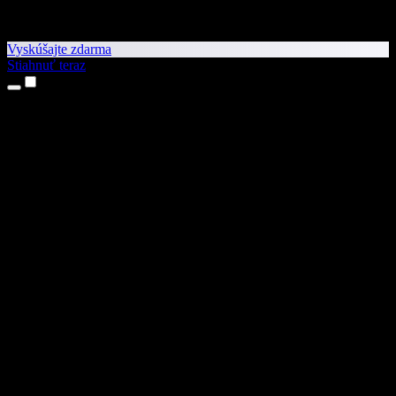
Vyskúšajte zdarma
Stiahnuť teraz
Produkty
Prevod textu na reč
Aplikácie pre iPhone a iPad
Aplikácia pre Android
Rozšírenie pre Chrome
Rozšírenie pre Edge
Webová aplikácia
Aplikácia pre Mac
Aplikácia pre Windows