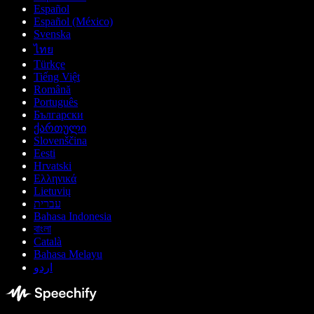
Español
Español (México)
Svenska
ไทย
Türkçe
Tiếng Việt
Română
Português
Български
ქართული
Slovenščina
Eesti
Hrvatski
Ελληνικά
Lietuvių
עברית
Bahasa Indonesia
বাংলা
Català
Bahasa Melayu
اردو