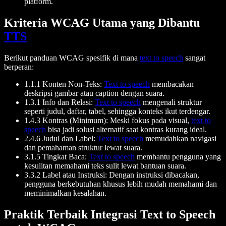
platform.
Kriteria WCAG Utama yang Dibantu
TTS
Berikut panduan WCAG spesifik di mana
text to speech
sangat
berperan:
1.1.1 Konten Non-Teks:
Text to speech
membacakan
deskripsi gambar atau caption dengan suara.
1.3.1 Info dan Relasi:
Text to speech
mengenali struktur
seperti judul, daftar, tabel, sehingga konteks ikut terdengar.
1.4.3 Kontras (Minimum): Meski fokus pada visual,
text to
speech
bisa jadi solusi alternatif saat kontras kurang ideal.
2.4.6 Judul dan Label:
Text to speech
memudahkan navigasi
dan pemahaman struktur lewat suara.
3.1.5 Tingkat Baca:
Text to speech
membantu pengguna yang
kesulitan memahami teks sulit lewat bantuan suara.
3.3.2 Label atau Instruksi: Dengan instruksi dibacakan,
pengguna berkebutuhan khusus lebih mudah memahami dan
meminimalkan kesalahan.
Praktik Terbaik Integrasi Text to Speech