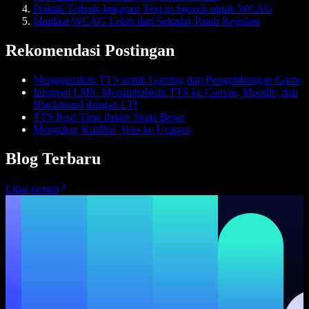
Praktik Terbaik Integrasi Text to Speech untuk WCAG
Manfaat WCAG Lebih dari Sekadar Patuh Regulasi
Rekomendasi Postingan
Menggunakan TTS untuk Gaming dan Pengembangan Game
Integrasi LMS: Menambahkan TTS ke Canvas, Moodle, dan
Blackboard dengan LTI
TTS Real-Time dalam Skala Besar
Mengukur Kualitas Teks ke Ucapan
Blog Terbaru
Lihat semua