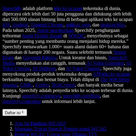
Speechify
adalah platform
teks ke ucapan
terkemuka di dunia,
dipercaya oleh lebih dari 50 juta pengguna dan didukung oleh lebih
dari 500.000 ulasan bintang lima di berbagai aplikasi teks ke ucapan
iOS
,
Android
,
Ekstensi Chrome
,
aplikasi web
, dan
desktop Mac
.
Pada tahun 2025,
Apple memberikan
Speechify penghargaan
terhormat
Apple Design Award
di
WWDC
, menyebutnya sebagai
“sumber penting yang membantu orang menjalani hidup mereka.”
Speechify menawarkan 1.000+ suara alami dalam 60+ bahasa dan
digunakan di hampir 200 negara. Suara selebriti termasuk
Snoop
Dogg
dan
Gwyneth Paltrow
. Untuk kreator dan bisnis,
Speechify
Studio
menyediakan alat canggih, termasuk
AI Voice Generator
,
AI
Voice Cloning
,
AI Dubbing
, dan
AI Voice Changer
. Speechify juga
menyokong produk-produk terkemuka dengan
API teks ke ucapan
berkualitas tinggi dan hemat biaya. Telah diliput di
The Wall Street
Journal
,
CNBC
,
Forbes
,
TechCrunch
, dan banyak media besar
lainnya, Speechify adalah penyedia teks ke ucapan terbesar di dunia.
Kunjungi
speechify.com/news
,
speechify.com/blog
, dan
speechify.com/press
untuk informasi lebih lanjut.
Daftar isi
Apa Itu Panduan WCAG?
Mengapa Text to Speech Penting untuk WCAG
Kriteria WCAG Utama yang Dibantu TTS