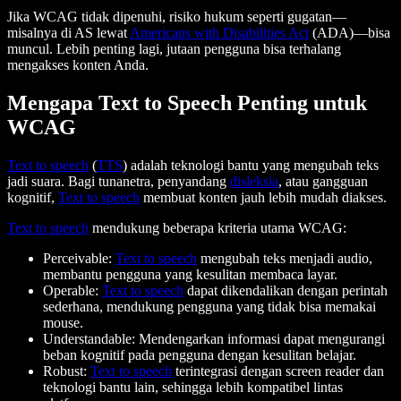
Jika WCAG tidak dipenuhi, risiko hukum seperti gugatan—
misalnya di AS lewat
Americans with Disabilities Act
(ADA)—bisa
muncul. Lebih penting lagi, jutaan pengguna bisa terhalang
mengakses konten Anda.
Mengapa Text to Speech Penting untuk
WCAG
Text to speech
(
TTS
) adalah teknologi bantu yang mengubah teks
jadi suara. Bagi tunanetra, penyandang
disleksia
, atau gangguan
kognitif,
Text to speech
membuat konten jauh lebih mudah diakses.
Text to speech
mendukung beberapa kriteria utama WCAG:
Perceivable:
Text to speech
mengubah teks menjadi audio,
membantu pengguna yang kesulitan membaca layar.
Operable:
Text to speech
dapat dikendalikan dengan perintah
sederhana, mendukung pengguna yang tidak bisa memakai
mouse.
Understandable: Mendengarkan informasi dapat mengurangi
beban kognitif pada pengguna dengan kesulitan belajar.
Robust:
Text to speech
terintegrasi dengan screen reader dan
teknologi bantu lain, sehingga lebih kompatibel lintas