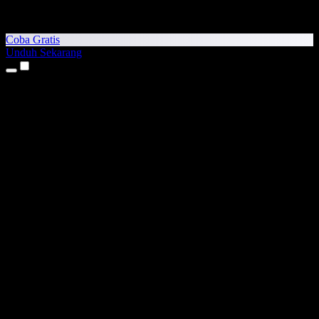
Coba Gratis
Unduh Sekarang
Produk
Teks ke Suara
Aplikasi iPhone & iPad
Aplikasi Android
Ekstensi Chrome
Ekstensi Edge
Aplikasi Web
Aplikasi Mac
Aplikasi Windows