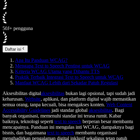
50J+ pengguna
Daftar isi
Apa Itu Panduan WCAG?
Mengapa Text to Speech Penting untuk WCAG
Kriteria WCAG Utama yang Dibantu TTS
Praktik Terbaik Integrasi Text to Speech untuk WCAG
Manfaat WCAG Lebih dari Sekadar Patuh Regulasi
Aksesibilitas digital
aksesibilitas
bukan lagi opsional, tapi sudah jadi
keharusan.
Website
, aplikasi, dan platform digital wajib memastikan
semua orang, tanpa kecuali, bisa mengakses konten.
Web Content
Accessibility Guidelines
jadi standar global
aksesibilitas
. Bagi
banyak organisasi, memenuhi standar ini terasa rumit. Kabar
baiknya, teknologi seperti
text to speech
berperan besar membantu
mencapainya. Panduan ini mengulas inti WCAG, dampaknya bagi
bisnis, dan bagaimana
text to speech
membantu organisasi
menghadirkan pengalaman digital inklusif sekaligus tetap patuh