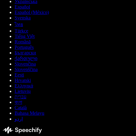
Українська
Español
Español (México)
Svenska
ไทย
Türkçe
Tiếng Việt
Română
Português
Български
ქართული
Slovenčina
Slovenščina
Eesti
Hrvatski
Ελληνικά
Lietuvių
עברית
বাংলা
Català
Bahasa Melayu
اردو