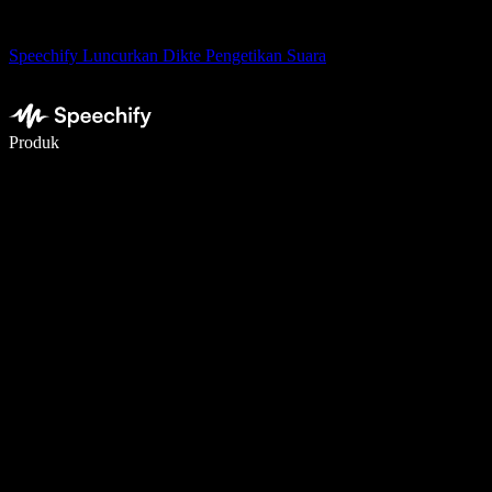
Speechify Luncurkan Dikte Pengetikan Suara
Menulis 5× lebih cepat dengan dikte suara
Produk
Pelajari lebih lanjut