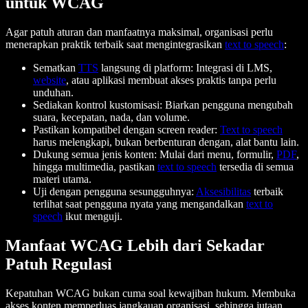
untuk WCAG
Agar patuh aturan dan manfaatnya maksimal, organisasi perlu
menerapkan praktik terbaik saat mengintegrasikan
text to speech
:
Sematkan
TTS
langsung di platform: Integrasi di LMS,
website
, atau aplikasi membuat akses praktis tanpa perlu
unduhan.
Sediakan kontrol kustomisasi: Biarkan pengguna mengubah
suara, kecepatan, nada, dan volume.
Pastikan kompatibel dengan screen reader:
Text to speech
harus melengkapi, bukan berbenturan dengan, alat bantu lain.
Dukung semua jenis konten: Mulai dari menu, formulir,
PDF
,
hingga multimedia, pastikan
text to speech
tersedia di semua
materi utama.
Uji dengan pengguna sesungguhnya:
Aksesibilitas
terbaik
terlihat saat pengguna nyata yang mengandalkan
text to
speech
ikut menguji.
Manfaat WCAG Lebih dari Sekadar
Patuh Regulasi
Kepatuhan WCAG bukan cuma soal kewajiban hukum. Membuka
akses konten memperluas jangkauan organisasi, sehingga jutaan