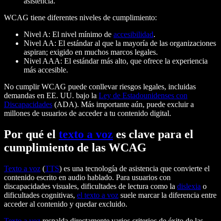
asistencia.
WCAG tiene diferentes niveles de cumplimiento:
Nivel A: El nivel mínimo de
accesibilidad
.
Nivel AA: El estándar al que la mayoría de las organizaciones
aspiran; exigido en muchos marcos legales.
Nivel AAA: El estándar más alto, que ofrece la experiencia
más accesible.
No cumplir WCAG puede conllevar riesgos legales, incluidas
demandas en EE. UU. bajo la
Ley de Estadounidenses con
Discapacidades
(ADA). Más importante aún, puede excluir a
millones de usuarios de acceder a tu contenido digital.
Por qué el
texto a voz
es clave para el
cumplimiento de las WCAG
Texto a voz
(
TTS
) es una tecnología de asistencia que convierte el
contenido escrito en audio hablado. Para usuarios con
discapacidades visuales, dificultades de lectura como la
dislexia
o
dificultades cognitivas,
el texto a voz
suele marcar la diferencia entre
acceder al contenido y quedar excluido.
Texto a voz
respalda directamente varios criterios de éxito de las