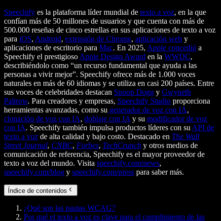
Speechify
es la plataforma líder mundial de
texto a voz
, en la que
confían más de 50 millones de usuarios y que cuenta con más de
500.000 reseñas de cinco estrellas en sus aplicaciones de texto a voz
para
iOS
,
Android
,
extensión de Chrome
,
aplicación web
y
aplicaciones de escritorio para
Mac
. En 2025,
Apple concedió
a
Speechify el prestigioso
Apple Design Award
en la
WWDC
,
describiéndolo como “un recurso fundamental que ayuda a las
personas a vivir mejor”. Speechify ofrece más de 1.000 voces
naturales en más de 60 idiomas y se utiliza en casi 200 países. Entre
sus voces de celebridades destacan
Snoop Dogg
y
Gwyneth
Paltrow
. Para creadores y empresas,
Speechify Studio
proporciona
herramientas avanzadas, como su
generador de voz con IA
,
clonación de voz con IA
,
doblaje con IA
y su
modificador de voz
con IA
. Speechify también impulsa productos líderes con su
API de
texto a voz
de alta calidad y bajo costo. Destacado en
The Wall
Street Journal
,
CNBC
,
Forbes
,
TechCrunch
y otros medios de
comunicación de referencia, Speechify es el mayor proveedor de
texto a voz del mundo. Visita
speechify.com/news
,
speechify.com/blog
y
speechify.com/press
para saber más.
Índice de contenidos
¿Qué son las pautas WCAG?
Por qué el texto a voz es clave para el cumplimiento de las