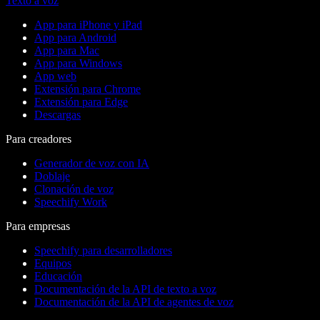
Texto a voz
App para iPhone y iPad
App para Android
App para Mac
App para Windows
App web
Extensión para Chrome
Extensión para Edge
Descargas
Para creadores
Generador de voz con IA
Doblaje
Clonación de voz
Speechify Work
Para empresas
Speechify para desarrolladores
Equipos
Educación
Documentación de la API de texto a voz
Documentación de la API de agentes de voz