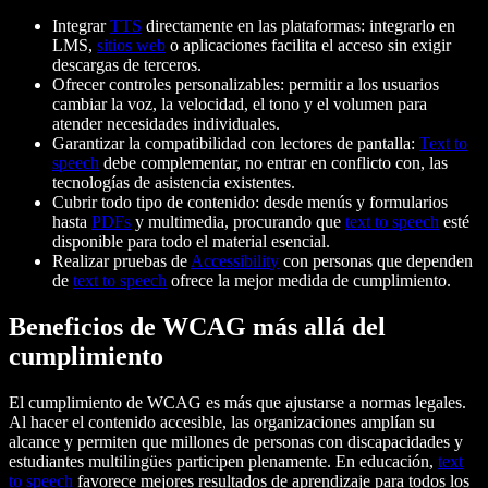
Integrar
TTS
directamente en las plataformas: integrarlo en
LMS,
sitios web
o aplicaciones facilita el acceso sin exigir
descargas de terceros.
Ofrecer controles personalizables: permitir a los usuarios
cambiar la voz, la velocidad, el tono y el volumen para
atender necesidades individuales.
Garantizar la compatibilidad con lectores de pantalla:
Text to
speech
debe complementar, no entrar en conflicto con, las
tecnologías de asistencia existentes.
Cubrir todo tipo de contenido: desde menús y formularios
hasta
PDFs
y multimedia, procurando que
text to speech
esté
disponible para todo el material esencial.
Realizar pruebas de
Accessibility
con personas que dependen
de
text to speech
ofrece la mejor medida de cumplimiento.
Beneficios de WCAG más allá del
cumplimiento
El cumplimiento de WCAG es más que ajustarse a normas legales.
Al hacer el contenido accesible, las organizaciones amplían su
alcance y permiten que millones de personas con discapacidades y
estudiantes multilingües participen plenamente. En educación,
text
to speech
favorece mejores resultados de aprendizaje para todos los