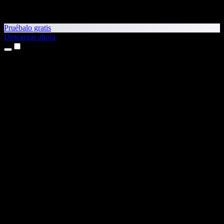
Pruébalo gratis
Descargar ahora
Productos
Texto a voz
App para iPhone y iPad
App para Android
Extensión para Chrome
Extensión para Edge
Aplicación web
App para Mac
App para Windows