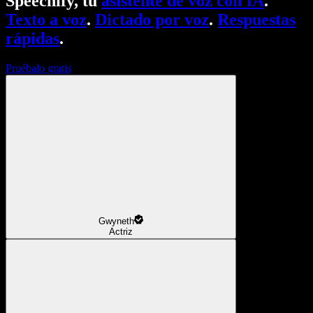
Speechify, tu
asistente de voz con IA
.
Texto a voz
.
Dictado por voz
.
Respuestas
rápidas
.
Pruébalo gratis
Gwyneth
Actriz