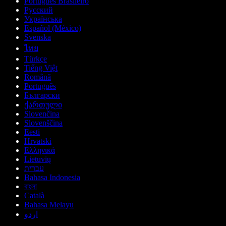
Português Brasileiro
Русский
Українська
Español (México)
Svenska
ไทย
Türkçe
Tiếng Việt
Română
Português
Български
ქართული
Slovenčina
Slovenščina
Eesti
Hrvatski
Ελληνικά
Lietuvių
עברית
Bahasa Indonesia
বাংলা
Català
Bahasa Melayu
اردو