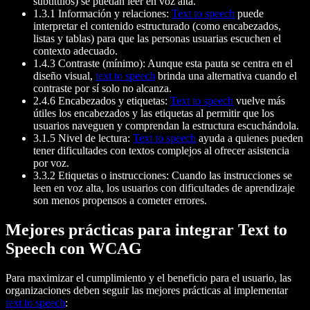
subtítulos) se puedan leer en voz alta.
1.3.1 Información y relaciones:
Text to speech
puede
interpretar el contenido estructurado (como encabezados,
listas y tablas) para que las personas usuarias escuchen el
contexto adecuado.
1.4.3 Contraste (mínimo): Aunque esta pauta se centra en el
diseño visual,
text to speech
brinda una alternativa cuando el
contraste por sí solo no alcanza.
2.4.6 Encabezados y etiquetas:
Text to speech
vuelve más
útiles los encabezados y las etiquetas al permitir que los
usuarios naveguen y comprendan la estructura escuchándola.
3.1.5 Nivel de lectura:
Text to speech
ayuda a quienes pueden
tener dificultades con textos complejos al ofrecer asistencia
por voz.
3.3.2 Etiquetas o instrucciones: Cuando las instrucciones se
leen en voz alta, los usuarios con dificultades de aprendizaje
son menos propensos a cometer errores.
Mejores prácticas para integrar Text to
Speech con WCAG
Para maximizar el cumplimiento y el beneficio para el usuario, las
organizaciones deben seguir las mejores prácticas al implementar
text to speech
: