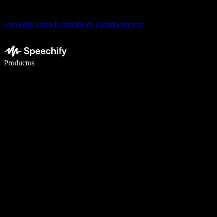
Speechify lanza la función de dictado por voz
Escribe 5× más rápido con dictado por voz
Productos
Más información