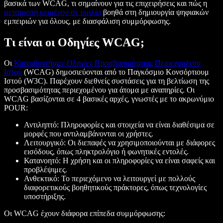
βασικά των WCAG, τι σημαίνουν για τις επιχειρήσεις και πώς η
μετατροπή κειμένου σε ομιλία
βοηθά στη δημιουργία ψηφιακών
εμπειριών για όλους, με διασφάλιση συμμόρφωσης.
Τι είναι οι Οδηγίες WCAG;
Οι
Κατευθυντήριες Οδηγίες Προσβασιμότητας Περιεχομένου
Ιστού
(WCAG) δημοσιεύονται από το Παγκόσμιο Κονσόρτιουμ
Ιστού (W3C). Παρέχουν διεθνείς συστάσεις για τη βελτίωση της
προσβασιμότητας περιεχομένου για άτομα με αναπηρίες. Οι
WCAG βασίζονται σε 4 βασικές αρχές, γνωστές με το ακρωνύμιο
POUR:
Αντιληπτό: Πληροφορίες και στοιχεία να είναι διαθέσιμα σε
μορφές που αντιλαμβάνονται οι χρήστες.
Λειτουργικό: Οι διεπαφές να χρησιμοποιούνται με διάφορες
εισόδους, όπως πληκτρολόγιο ή φωνητικές εντολές.
Κατανοητό: Η χρήση και οι πληροφορίες να είναι σαφείς και
προβλέψιμες.
Ανθεκτικό: Το περιεχόμενο να λειτουργεί με πολλούς
διαφορετικούς βοηθητικούς πράκτορες, όπως τεχνολογίες
υποστήριξης.
Οι WCAG έχουν διάφορα επίπεδα συμμόρφωσης: