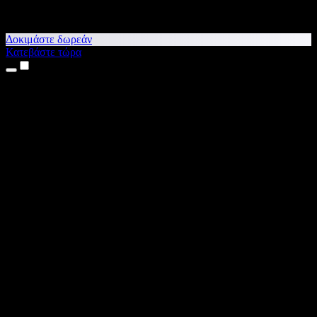
Δοκιμάστε δωρεάν
Κατεβάστε τώρα
Προϊόντα
Κείμενο σε Ομιλία
Εφαρμογές για iPhone & iPad
Εφαρμογή για Android
Επέκταση για Chrome
Επέκταση για Edge
Web εφαρμογή
Εφαρμογή για Mac
Εφαρμογή για Windows