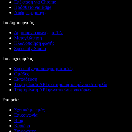
Επέκταση για Chrome
Πρόσθετο για Edge
Λήψη εφαρμογής
Για δημιουργούς
Δημιουργία φωνής με ΤΝ
Μεταγλώττιση
Κλωνοποίηση φωνής
Speechify Studio
Για επιχειρήσεις
Speechify για προγραμματιστές
Ομάδες
Εκπαίδευση
Τεκμηρίωση API μετατροπής κειμένου σε ομιλία
Τεκμηρίωση API φωνητικών πρακτόρων
Εταιρεία
Σχετικά με εμάς
Επικοινωνία
Blog
Καριέρα
Συνεργάτες