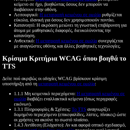
κείμενο σε ήχο, βοηθώντας όσους δεν μπορούν να
διαβάσουν στην οθόνη.
Λειτουργικό:
Η μετατροπή κειμένου σε ομιλία
ρυθμίζεται
εύκολα, ιδανική για όσους δεν χρησιμοποιούν ποντίκι.
Κατανοητό: Η ακρόαση μειώνει τη γνωστική επιβάρυνση για
άτομα με μαθησιακές διαφορές, διευκολύνοντας την
κατανόηση.
Ανθεκτικό:
Η μετατροπή κειμένου σε ομιλία
συνεργάζεται
με αναγνώστες οθόνης και άλλες βοηθητικές τεχνολογίες.
Κρίσιμα Κριτήρια WCAG όπου βοηθά το
TTS
Δείτε πού ακριβώς οι οδηγίες WCAG βρίσκουν κρίσιμη
υποστήριξη από τη
μετατροπή κειμένου σε ομιλία
:
1.1.1 Μη κειμενικό περιεχόμενο:
Η μετατροπή κειμένου σε
ομιλία
διαβάζει εναλλακτικά κείμενα (όπως περιγραφές
εικόνων).
1.3.1 Πληροφορίες & Σχέσεις:
Το TTS
αναγνωρίζει
δομημένο περιεχόμενο (επικεφαλίδες, λίστες, πίνακες) ώστε
οι χρήστες να ακούνε το σωστό πλαίσιο.
1.4.3 Αντίθεση (Ελάχιστο): Αν και αφορά οπτικό σχεδιασμό,