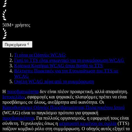
50M+ χρήστες
Περιεχόμενα
Τι είναι οι Οδηγίες WCAG;
Γιατί το TTS είναι σημαντικό για τη συμμόρφωση WCAG
Κρίσιμα Κριτήρια WCAG όπου βοηθά το TTS
Βέλτιστες Πρακτικές για την Ενσωμάτωση του TTS με
WCAG
Οφέλη WCAG πέρα από τη συμμόρφωση
Η
προσβασιμότητα
δεν είναι πλέον προαιρετική, αλλά απαραίτητη.
Ιστοσελίδες
, εφαρμογές και ψηφιακές πλατφόρμες πρέπει να είναι
προσβάσιμες σε όλους, ανεξάρτητα από ικανότητα. Οι
Κατευθυντήριες Οδηγίες Προσβασιμότητας Περιεχομένου Ιστού
(WCAG) είναι το παγκόσμιο πρότυπο για ψηφιακή
προσβασιμότητα
. Για πολλούς οργανισμούς, η εφαρμογή τους είναι
σύνθετη. Τεχνολογίες όπως η
μετατροπή κειμένου σε ομιλία
(TTS)
παίζουν κομβικό ρόλο στη συμμόρφωση. Ο οδηγός αυτός εξηγεί τα