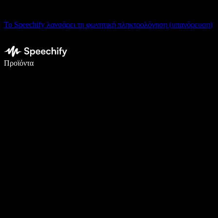
Το Speechify λανσάρει τη φωνητική πληκτρολόγηση (υπαγόρευση)
Γράψτε 5× πιο γρήγορα με φωνητική πληκτρολόγηση
Προϊόντα
Μάθετε περισσότερα