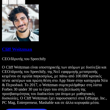
Cliff Weitzman
CEO/Ιδρυτής του Speechify
Ο Cliff Weitzman είναι υποστηρικτής των ατόμων με δυσλεξία και
CEO/ιδρυτής του Speechify, της Νο1 εφαρμογής μετατροπής
κειμένου σε ομιλία παγκοσμίως, με πάνω από 100.000 κριτικές
πέντε αστέρων και πρώτη θέση στο App Store στην κατηγορία Νέα
& Περιοδικά. Το 2017, ο Weitzman συμπεριλήφθηκε στη λίστα
Forbes 30 under 30 για το έργο του στη βελτίωση της
προσβασιμότητας του διαδικτύου για άτομα με μαθησιακές
δυσκολίες. Ο Cliff Weitzman έχει παρουσιαστεί στα EdSurge, Inc.,
PC Mag, Entrepreneur, Mashable και σε άλλα κορυφαία μέσα.