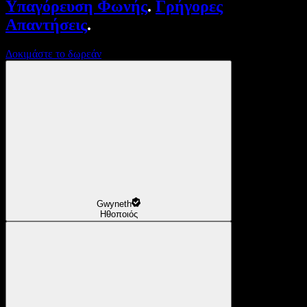
Υπαγόρευση Φωνής
.
Γρήγορες
Απαντήσεις
.
Δοκιμάστε το δωρεάν
Gwyneth
Ηθοποιός