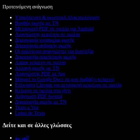
Προτεινόμενη ανάγνωση
Υπαγόρευση & φωνητική πληκτρολόγηση
Βοηθός φωνής με ΤΝ
Μετατροπή PDF σε ομιλία για Android
Αναγνώστης κειμένου σε ομιλία
Δημιουργία γυναικείας φωνής
Δημιουργία ανδρικής φωνής
Οι καλύτεροι αναγνώστες για δυσλεξία
Δημιουργία ρομποτικής φωνής
Anime κείμενο σε ομιλία
Αλλαγή φωνής με ΤΝ
Αναγνώστης PDF με ήχο
Μπορεί το Google Docs να μου διαβάζει κείμενο;
Επέκταση Chrome για μετατροπή κειμένου σε ομιλία
Κείμενο σε ομιλία στα χίντι
Ανάγνωση PDF δυνατά
Δημιουργία φωνής με ΤΝ
Texto a Voz
Leitor de Texto
Δείτε και σε άλλες γλώσσες
العربية