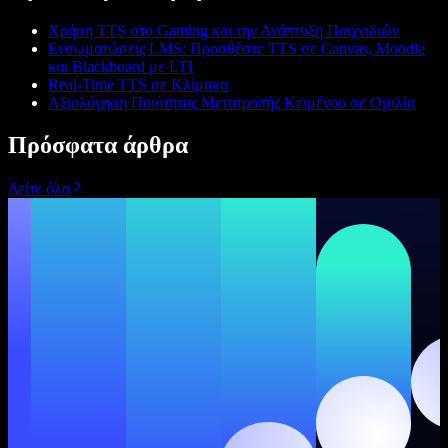
Χρήση TTS στο Gaming και την Ανάπτυξη Παιχνιδιών
Ενσωματώσεις LMS: Προσθέστε TTS σε Canvas, Moodle
και Blackboard με LTI
Real-Time TTS σε Κλίμακα
Αξιολόγηση Ποιότητας Μετατροπής Κειμένου σε Ομιλία
Πρόσφατα άρθρα
Δείτε όλα