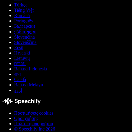
Türkçe
Tiếng Việt
Română
Português
Български
ქართული
Slovenčina
Slovenščina
Eesti
Hrvatski
Lietuvių
עברית
Bahasa Indonesia
বাংলা
Català
Bahasa Melayu
اردو
Προτιμήσεις cookies
Όροι χρήσης
Πολιτική απορρήτου
© Speechify Inc 2026