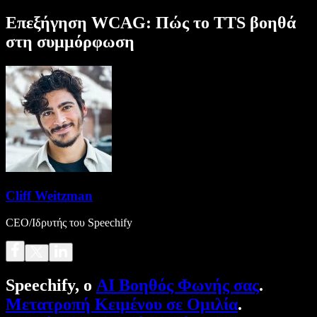
Επεξήγηση WCAG: Πώς το TTS βοηθά
στη συμμόρφωση
Cliff Weitzman
CEO/Ιδρυτής του Speechify
Speechify, ο
AI Βοηθός Φωνής σας
.
Μετατροπή Κειμένου σε Ομιλία
.