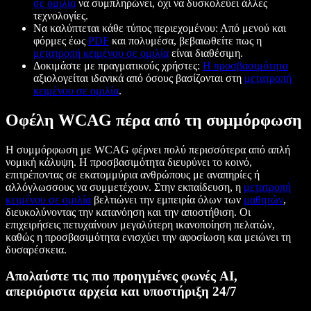
σε ομιλία
να συμπληρώνει, όχι να δυσκολεύει άλλες
τεχνολογίες.
Να καλύπτεται κάθε τύπος περιεχομένου: Από μενού και
φόρμες έως
PDF
και πολυμέσα, βεβαιωθείτε πως η
μετατροπή κειμένου σε ομιλία
είναι διαθέσιμη.
Δοκιμάστε με πραγματικούς χρήστες:
Η προσβασιμότητα
αξιολογείται ιδανικά από όσους βασίζονται στη
μετατροπή
κειμένου σε ομιλία
.
Οφέλη WCAG πέρα από τη συμμόρφωση
Η συμμόρφωση με WCAG φέρνει πολύ περισσότερα από απλή
νομική κάλυψη. Η προσβασιμότητα διευρύνει το κοινό,
επιτρέποντας σε εκατομμύρια ανθρώπους με αναπηρίες ή
αλλόγλωσσους να συμμετέχουν. Στην εκπαίδευση, η
μετατροπή
κειμένου σε ομιλία
βελτιώνει την εμπειρία όλων των
μαθητών
,
διευκολύνοντας την κατανόηση και την αποστήθιση. Οι
επιχειρήσεις πετυχαίνουν μεγαλύτερη ικανοποίηση πελατών,
καθώς η προσβασιμότητα ενισχύει την αφοσίωση και μειώνει τη
δυσαρέσκεια.
Απολαύστε τις πιο προηγμένες φωνές AI,
απεριόριστα αρχεία και υποστήριξη 24/7