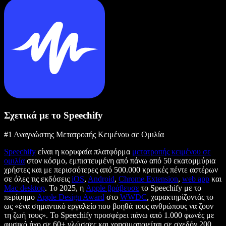
Σχετικά με το Speechify
#1 Αναγνώστης Μετατροπής Κειμένου σε Ομιλία
Speechify
είναι η κορυφαία πλατφόρμα
μετατροπής κειμένου σε
ομιλία
στον κόσμο, εμπιστευμένη από πάνω από 50 εκατομμύρια
χρήστες και με περισσότερες από 500.000 κριτικές πέντε αστέρων
σε όλες τις εκδόσεις
iOS
,
Android
,
Chrome Extension
,
web app
και
Mac desktop
. Το 2025, η
Apple βράβευσε
το Speechify με το
περίφημο
Apple Design Award
στο
WWDC
, χαρακτηρίζοντάς το
ως «ένα σημαντικό εργαλείο που βοηθά τους ανθρώπους να ζουν
τη ζωή τους». Το Speechify προσφέρει πάνω από 1.000 φωνές με
φυσικό ήχο σε 60+ γλώσσες και χρησιμοποιείται σε σχεδόν 200