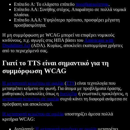
Επίπεδο A: Το ελάχιστο επίπεδο
προσβασιμότητας
.
Επίπεδο AA: Συνήθης στόχος. Απαραίτητο σε πολλά νομικά
πλαίσια.
Επίπεδο AAA: Υψηλότερο πρότυπο, προσφέρει μέγιστη
προσβασιμότητα.
Η μη συμμόρφωση με WCAG μπορεί να επιφέρει νομικούς
κινδύνους, π.χ. αγωγές στις ΗΠΑ βάσει του
Americans with
Disabilities Act
(ADA). Κυρίως, αποκλείει εκατομμύρια χρήστες
από το περιεχόμενό σας.
Γιατί το TTS είναι σημαντικό για τη
συμμόρφωση WCAG
Η μετατροπή κειμένου σε ομιλία
(
TTS
) είναι τεχνολογία που
μετατρέπει κείμενο σε φωνή. Για άτομα με προβλήματα όρασης,
μαθησιακές δυσκολίες όπως η
δυσλεξία
ή γνωστικές προκλήσεις, η
μετατροπή κειμένου σε ομιλία
συχνά κάνει τη διαφορά ανάμεσα σε
πρόσβαση και αποκλεισμό.
Η μετατροπή κειμένου σε ομιλία
υποστηρίζει άμεσα πολλά
κριτήρια WCAG:
Αντιληπτό:
Η μετατροπή κειμένου σε ομιλία
μετατρέπει