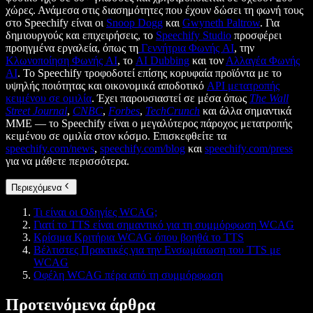
χώρες. Ανάμεσα στις διασημότητες που έχουν δώσει τη φωνή τους
στο Speechify είναι οι
Snoop Dogg
και
Gwyneth Paltrow
. Για
δημιουργούς και επιχειρήσεις, το
Speechify Studio
προσφέρει
προηγμένα εργαλεία, όπως τη
Γεννήτρια Φωνής AI
, την
Κλωνοποίηση Φωνής AI
, το
AI Dubbing
και τον
Αλλαγέα Φωνής
AI
. Το Speechify τροφοδοτεί επίσης κορυφαία προϊόντα με το
υψηλής ποιότητας και οικονομικά αποδοτικό
API μετατροπής
κειμένου σε ομιλία
. Έχει παρουσιαστεί σε μέσα όπως
The Wall
Street Journal
,
CNBC
,
Forbes
,
TechCrunch
και άλλα σημαντικά
ΜΜΕ — το Speechify είναι ο μεγαλύτερος πάροχος μετατροπής
κειμένου σε ομιλία στον κόσμο. Επισκεφθείτε τα
speechify.com/news
,
speechify.com/blog
και
speechify.com/press
για να μάθετε περισσότερα.
Περιεχόμενα
Τι είναι οι Οδηγίες WCAG;
Γιατί το TTS είναι σημαντικό για τη συμμόρφωση WCAG
Κρίσιμα Κριτήρια WCAG όπου βοηθά το TTS
Βέλτιστες Πρακτικές για την Ενσωμάτωση του TTS με
WCAG
Οφέλη WCAG πέρα από τη συμμόρφωση
Προτεινόμενα άρθρα