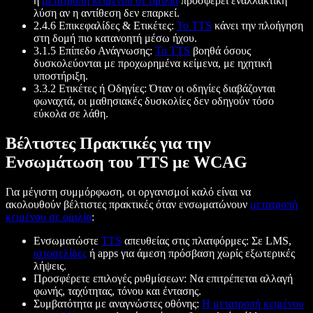
η
μετατροπή κειμένου σε ομιλία
προσφέρει εναλλακτική
λύση αν η αντίθεση δεν επαρκεί.
2.4.6 Επικεφαλίδες & Ετικέτες:
Το TTS
κάνει την πλοήγηση
στη δομή πιο κατανοητή μέσω ήχου.
3.1.5 Επίπεδο Ανάγνωσης:
Το TTS
βοηθά όσους
δυσκολεύονται με προχωρημένα κείμενα, με ηχητική
υποστήριξη.
3.3.2 Ετικέτες ή Οδηγίες: Όταν οι οδηγίες διαβάζονται
φωναχτά, οι μαθησιακές δυσκολίες δεν οδηγούν τόσο
εύκολα σε λάθη.
Βέλτιστες Πρακτικές για την
Ενσωμάτωση του TTS με WCAG
Για μέγιστη συμμόρφωση, οι οργανισμοί καλό είναι να
ακολουθούν βέλτιστες πρακτικές όταν ενσωματώνουν
μετατροπή
κειμένου σε ομιλία
:
Ενσωματώστε
TTS
απευθείας στις πλατφόρμες: Σε LMS,
ιστοσελίδες
ή apps για άμεση πρόσβαση χωρίς εξωτερικές
λήψεις.
Προσφέρετε επιλογές ρυθμίσεων: Να επιτρέπεται αλλαγή
φωνής, ταχύτητας, τόνου και έντασης.
Συμβατότητα με αναγνώστες οθόνης:
Η μετατροπή κειμένου