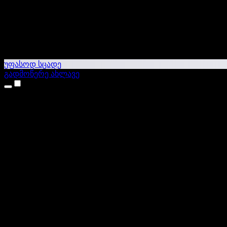
უფასოდ სცადე
გადმოწერე ახლავე
პროდუქტები
ტექსტი ხმაში
iPhone & iPad აპები
Android აპი
Chrome გაფართოება