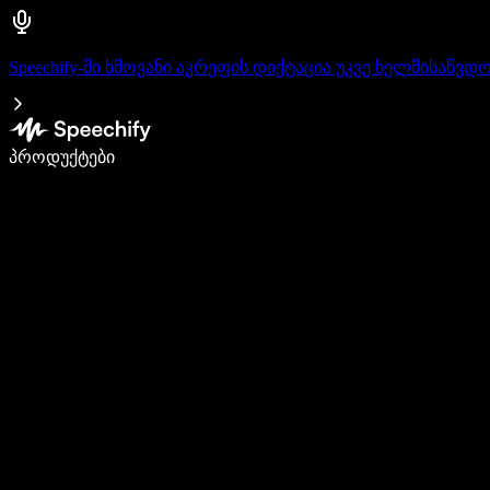
Speechify-ში ხმოვანი აკრეფის დიქტაცია უკვე ხელმისაწვდ
დაწერე 5-ჯერ სწრაფად ხმით კარნახით
პროდუქტები
გაიგე მეტი