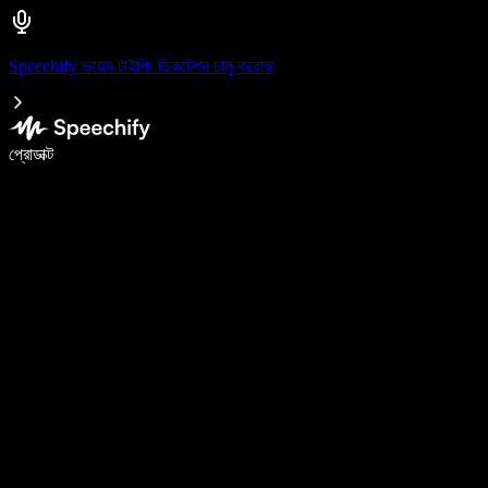
Speechify ভয়েস টাইপিং ডিকটেশন চালু করেছে
ভয়েস টাইপিং দিয়ে ৫ গুণ দ্রুত লিখুন
প্রোডাক্ট
আরও জানুন