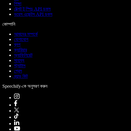
শিক্ষা
টেক্সট টু স্পিচ API ডকস
ভয়েস এজেন্টস API ডকস
কোম্পানি
আমাদের সম্পর্কে
যোগাযোগ
ব্লগ
ক্যারিয়ার
অ্যাফিলিয়েট
সাহায্য
স্ট্যাটাস
প্রেস
ব্র্যান্ড কিট
Speechify-কে অনুসরণ করুন