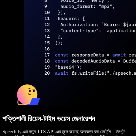
শক্তিশালী রিয়েল-টাইম ভয়েস জেনারেশন
Speechify-এর নতুন TTS API-এর মূলে রয়েছে অত্যন্ত কম লেটেন্সি—ইনপুট