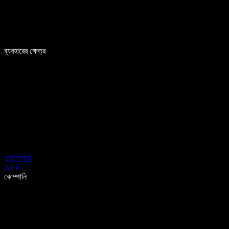
ব্যবহারের ক্ষেত্র
ডাউনলোড
API
কোম্পানি