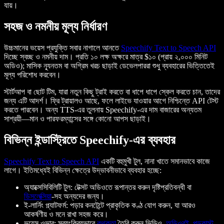
যায়।
সহজ ও নমনীয় মূল্য নির্ধারণ
উচ্চমানের ভয়েস প্রযুক্তি সবার নাগালে আনতে
Speechify Text to Speech API
দিচ্ছে স্বচ্ছ ও নমনীয় দাম। প্রতি ১০ লক্ষ অক্ষরে মাত্র $১০ (প্রায় ২,০০০ মিনিট
অডিও); মাসিক ন্যূনতম বা অগ্রিম খরচ ছাড়াই ডেভেলপাররা শুধু ব্যবহারের ভিত্তিতেই
মূল্য পরিশোধ করবেন।
স্টার্টআপ বা ছোট টিম, যারা নতুন কিছু ট্রাই করতে বা ধাপে ধাপে স্কেল করতে চান, তাদের
জন্য এটি আদর্শ। ফ্রি ট্রায়ালও আছে, ফলে লাইভে যাওয়ার আগে নিশ্চিন্তে API টেস্ট
করতে পারবেন। অন্য TTS-এর তুলনায় Speechify-এর দাম বাজারের অন্যতম
সাশ্রয়ী—মান ও পারফরম্যান্সের সঙ্গে কোনো আপস ছাড়াই।
বিভিন্ন ইন্ডাস্ট্রিতে Speechify-এর ব্যবহার
Speechify Text to Speech API
একটি বহুমুখী টুল, নানা খাতে সমানভাবে কাজে
লাগে। ইতিমধ্যেই বিভিন্ন ক্ষেত্রে উদ্ভাবনীভাবে ব্যবহার হচ্ছে:
অ্যাক্সেসিবিলিটি টুল: টেক্সট অডিওতে রূপান্তর করুন দৃষ্টিপ্রতিবন্ধী বা
ডিসলেক্সিয়া
-সহ অন্যদের জন্য।
ই-লার্নিং প্ল্যাটফর্ম: পড়ার কনটেন্টে প্রাকৃতিক কণ্ঠ যোগ করুন, যা আরও
আকর্ষণীয় ও মনে রাখা সহজ করে।
ভয়েস ওভার: স্বয়ংক্রিয়ভাবে
কথকতা
তৈরি করুন ভিডিও,
অডিওবই
,
পডকাস্ট