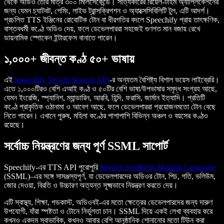
থেকে অডিও তৈরি মাত্র ৩০০ মিলিসেকেন্ডে। সত্যিকারের রিয়েল-টাইম অ্যাপ্লিকেশনের
জন্য যেমন চ্যাটবট, গেমিং, লাইভ ট্রান্সক্রিপশন ও অ্যাক্সেসিবিলিটি টুল, এটি আদর্শ।
প্রচলিত TTS ইঞ্জিনের রোবোটিক টোন বা ধীরগতির বদলে Speechify প্রায় তাৎক্ষণিক,
বাস্তবধর্মী কণ্ঠে অডিও দেয়, ফলে ডেভেলপাররা সহজেই গুণগত মান বজায় রেখে
ডায়নামিক স্পোকেন ইন্টারফেস বানাতে পারেন।
১,০০০+ জীবন্ত কণ্ঠ ৫০+ ভাষায়
এই
Speechify Text to Speech API
-র অন্যতম বৈশিষ্ট্য বিশাল ভয়েস লাইব্রেরি।
এতে ১,০০০টিরও বেশি এআই কণ্ঠ ও ৫০টির বেশি ভাষা/উপভাষার সমৃদ্ধ সংগ্রহ আছে,
যেমন ইংরেজি, স্প্যানিশ, ম্যান্ডারিন, আরবি, হিন্দি, ফরাসি, জার্মান ইত্যাদি। প্রতিটি
কণ্ঠে প্রাকৃতিক ওঠানামা ও আবেগ আছে, ফলে ডেভেলপাররা প্রয়োজনমতো টোন বেছে
নিতে পারেন। এখানে পুরুষ, মহিলা কণ্ঠের পাশাপাশি বিভিন্ন অঞ্চল ও বয়সের কণ্ঠও
রয়েছে।
সর্বোচ্চ নিয়ন্ত্রণের জন্য পূর্ণ SSML সাপোর্ট
Speechify-এর TTS API পুরোপুরি
Speech Synthesis Markup Language
(SSML)–এর সঙ্গে সামঞ্জস্যপূর্ণ, যা ডেভেলপারদের অডিওর টোন, পিচ, গতি, ভলিউম,
জোর দেওয়া, বিরতি ও উচ্চারণ অত্যন্ত সূক্ষ্মভাবে নিয়ন্ত্রণ করতে দেয়।
এটি স্বাস্থ্য, শিক্ষা, পডকাস্ট, অডিওবই-এর মতো ক্ষেত্রের ডেভেলপারদের জন্য দারুণ
উপযোগী, যাঁরা স্পষ্টতা ও টোনে নির্ভুলতা চান। SSML দিয়ে একই লেখা ব্যবহার করে
কখনও একদম স্বাভাবিক, কখনও আবার বেশি আনুষ্ঠানিক শোনানোর মতো টিউন করা