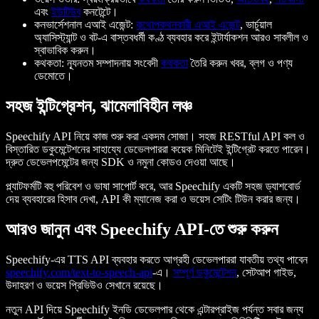
এবং
ইউটিউব
কনটেন্টে।
কনভার্সেশনাল এআই এজেন্ট:
কথোপকথনকারী এআই এজেন্ট
, ভার্চুয়াল
অ্যাসিস্ট্যান্ট ও বট-এ বাস্তবধর্মী কণ্ঠ ব্যবহার করে ইন্টার্যাকশন আরও সাবলীল ও
স্বাভাবিক করুন।
কথকতা: ন্যূনতম সম্পাদনায় সংবেদী
কথকতা
তৈরি করুন খবর, ব্লগ ও পণ্য
ডেমোতে।
সহজ ইন্টিগ্রেশন, ঝামেলাবিহীন লঞ্চ
Speechify API নিয়ে কাজ শুরু করা একদম সোজা। সহজ RESTful API কল ও
বিস্তারিত ডকুমেন্টেশনের সাহায্যে ডেভেলপাররা কয়েক মিনিটেই ইন্টিগ্রেট করতে পারেন।
দ্রুত ডেভেলপমেন্টের জন্য SDK ও নমুনা কোডও দেওয়া আছে।
প্ল্যাটফর্মটি বহু পরিবেশ ও ভাষা সাপোর্ট করে, আর Speechify একটি সহজ ড্যাশবোর্ড
দেয় ব্যবহারের হিসাব দেখা, API কী ম্যানেজ করা ও ভয়েস সেটিং টিউন করার জন্য।
আরও জানুন এবং Speechify API-তে শুরু করুন
Speechify-এর TTS API ব্যবহার করতে আগ্রহী ডেভেলপাররা যাবতীয় তথ্য পাবেন
speechify.com/text-to-speech-api
-এ।
সম্পূর্ণ ডকুমেন্টেশন
, সেটআপ গাইড,
উদাহরণ ও ভয়েস প্রিভিউও সেখানে রয়েছে।
নতুন API দিয়ে Speechify ইনডি ডেভেলপার থেকে এন্টারপ্রাইজ পর্যন্ত সবার জন্য