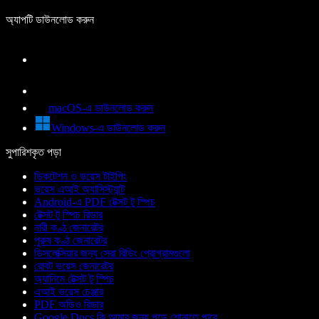
অ্যাপটি ডাউনলোড করুন
macOS-এ ডাউনলোড করুন
Windows-এ ডাউনলোড করুন
সুপারিশকৃত পড়া
ডিকটেশন ও ভয়েস টাইপিং
ভয়েস এআই অ্যাসিস্ট্যান্ট
Android-এ PDF টেক্সট টু স্পিচ
টেক্সট টু স্পিচ রিডার
নারী কণ্ঠ জেনারেটর
পুরুষ কণ্ঠ জেনারেটর
ডিসলেক্সিয়ার জন্য সেরা রিডিং প্রোগ্রামগুলো
রোবট ভয়েস জেনারেটর
অ্যানিমে টেক্সট টু স্পিচ
এআই ভয়েস চেঞ্জার
PDF অডিও রিডার
Google Docs কি আমার জন্য পড়ে শোনাতে পারে