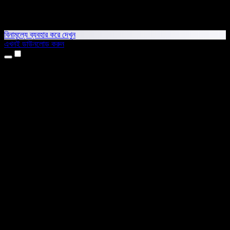
বিনামূল্যে ব্যবহার করে দেখুন
এখনই ডাউনলোড করুন
প্রোডাক্ট
টেক্সট টু স্পিচ
আইফোন ও আইপ্যাড অ্যাপ
অ্যান্ড্রয়েড অ্যাপ
ক্রোম এক্সটেনশন
এজ এক্সটেনশন
ওয়েব অ্যাপ
ম্যাক অ্যাপ
উইন্ডোজ অ্যাপ