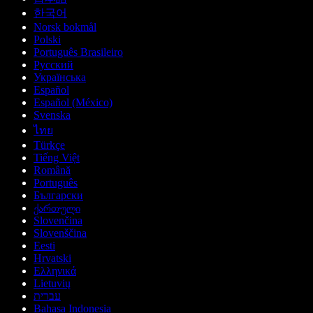
한국어
Norsk bokmål
Polski
Português Brasileiro
Русский
Українська
Español
Español (México)
Svenska
ไทย
Türkçe
Tiếng Việt
Română
Português
Български
ქართული
Slovenčina
Slovenščina
Eesti
Hrvatski
Ελληνικά
Lietuvių
עברית
Bahasa Indonesia