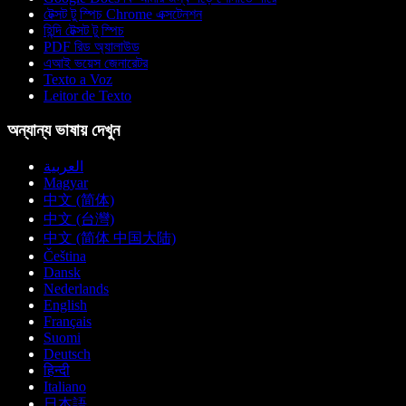
টেক্সট টু স্পিচ Chrome এক্সটেনশন
হিন্দি টেক্সট টু স্পিচ
PDF রিড অ্যালাউড
এআই ভয়েস জেনারেটর
Texto a Voz
Leitor de Texto
অন্যান্য ভাষায় দেখুন
العربية
Magyar
中文 (简体)
中文 (台灣)
中文 (简体 中国大陆)
Čeština
Dansk
Nederlands
English
Français
Suomi
Deutsch
हिन्दी
Italiano
日本語