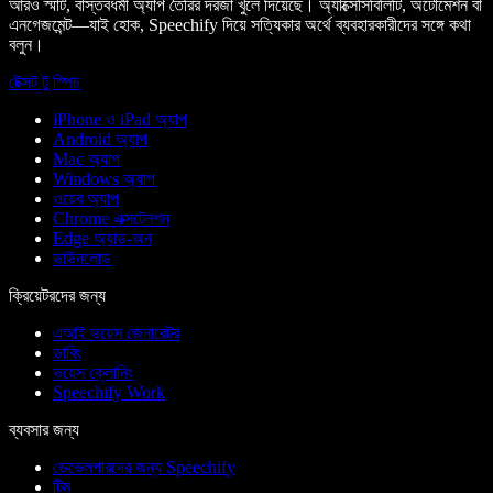
আরও স্মার্ট, বাস্তবধর্মী অ্যাপ তৈরির দরজা খুলে দিয়েছে। অ্যাক্সেসিবিলিটি, অটোমেশন বা
এনগেজমেন্ট—যাই হোক, Speechify দিয়ে সত্যিকার অর্থে ব্যবহারকারীদের সঙ্গে কথা
বলুন।
টেক্সট টু স্পিচ
iPhone ও iPad অ্যাপ
Android অ্যাপ
Mac অ্যাপ
Windows অ্যাপ
ওয়েব অ্যাপ
Chrome এক্সটেনশন
Edge অ্যাড-অন
ডাউনলোড
ক্রিয়েটরদের জন্য
এআই ভয়েস জেনারেটর
ডাবিং
ভয়েস ক্লোনিং
Speechify Work
ব্যবসার জন্য
ডেভেলপারদের জন্য Speechify
টিম