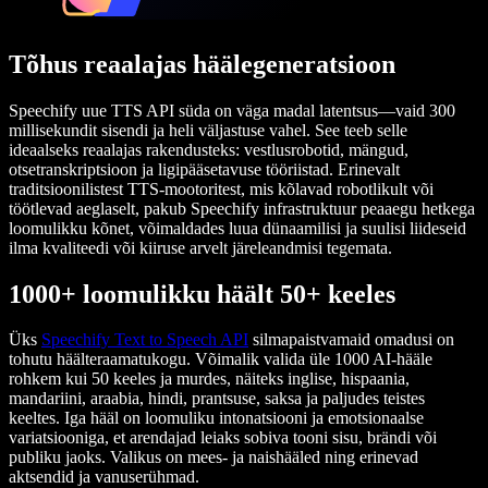
Tõhus reaalajas häälegeneratsioon
Speechify uue TTS API süda on väga madal latentsus—vaid 300
millisekundit sisendi ja heli väljastuse vahel. See teeb selle
ideaalseks reaalajas rakendusteks: vestlusrobotid, mängud,
otsetranskriptsioon ja ligipääsetavuse tööriistad. Erinevalt
traditsioonilistest TTS-mootoritest, mis kõlavad robotlikult või
töötlevad aeglaselt, pakub Speechify infrastruktuur peaaegu hetkega
loomulikku kõnet, võimaldades luua dünaamilisi ja suulisi liideseid
ilma kvaliteedi või kiiruse arvelt järeleandmisi tegemata.
1000+ loomulikku häält 50+ keeles
Üks
Speechify Text to Speech API
silmapaistvamaid omadusi on
tohutu häälteraamatukogu. Võimalik valida üle 1000 AI-hääle
rohkem kui 50 keeles ja murdes, näiteks inglise, hispaania,
mandariini, araabia, hindi, prantsuse, saksa ja paljudes teistes
keeltes. Iga hääl on loomuliku intonatsiooni ja emotsionaalse
variatsiooniga, et arendajad leiaks sobiva tooni sisu, brändi või
publiku jaoks. Valikus on mees- ja naishääled ning erinevad
aktsendid ja vanuserühmad.