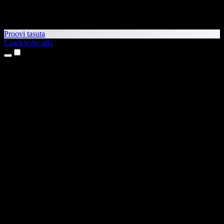
Proovi tasuta
Laadi kohe alla
Tooted
Tekst kõneks
iPhone’i ja iPadi rakendused
Androidi rakendus
Chrome’i laiendus
Edge’i laiendus
Veebirakendus
Maci rakendus
Windowsi rakendus