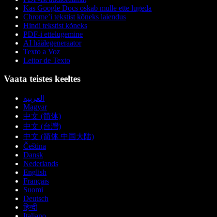
Kas Google Docs oskab mulle ette lugeda
Chrome’i tekstist kõneks laiendus
Hindi tekstist kõneks
PDF-i ettelugemine
AI häälegeneraator
Texto a Voz
Leitor de Texto
Vaata teistes keeltes
العربية
Magyar
中文 (简体)
中文 (台灣)
中文 (简体 中国大陆)
Čeština
Dansk
Nederlands
English
Français
Suomi
Deutsch
हिन्दी
Italiano