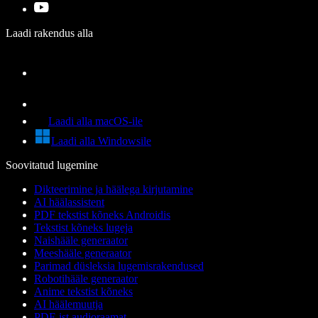
Laadi rakendus alla
Laadi alla macOS-ile
Laadi alla Windowsile
Soovitatud lugemine
Dikteerimine ja häälega kirjutamine
AI häälassistent
PDF tekstist kõneks Androidis
Tekstist kõneks lugeja
Naishääle generaator
Meeshääle generaator
Parimad düsleksia lugemisrakendused
Robotihääle generaator
Anime tekstist kõneks
AI häälemuutja
PDF-ist audioraamat