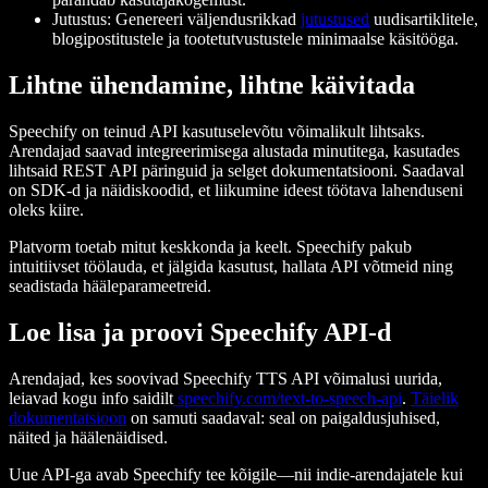
Jutustus: Genereeri väljendusrikkad
jutustused
uudisartiklitele,
blogipostitustele ja tootetutvustustele minimaalse käsitööga.
Lihtne ühendamine, lihtne käivitada
Speechify on teinud API kasutuselevõtu võimalikult lihtsaks.
Arendajad saavad integreerimisega alustada minutitega, kasutades
lihtsaid REST API päringuid ja selget dokumentatsiooni. Saadaval
on SDK-d ja näidiskoodid, et liikumine ideest töötava lahenduseni
oleks kiire.
Platvorm toetab mitut keskkonda ja keelt. Speechify pakub
intuitiivset töölauda, et jälgida kasutust, hallata API võtmeid ning
seadistada hääleparameetreid.
Loe lisa ja proovi Speechify API-d
Arendajad, kes soovivad Speechify TTS API võimalusi uurida,
leiavad kogu info saidilt
speechify.com/text-to-speech-api
.
Täielik
dokumentatsioon
on samuti saadaval: seal on paigaldusjuhised,
näited ja häälenäidised.
Uue API-ga avab Speechify tee kõigile—nii indie-arendajatele kui