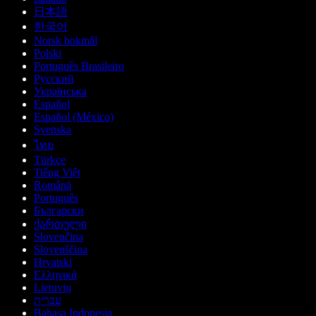
日本語
한국어
Norsk bokmål
Polski
Português Brasileiro
Русский
Українська
Español
Español (México)
Svenska
ไทย
Türkçe
Tiếng Việt
Română
Português
Български
ქართული
Slovenčina
Slovenščina
Hrvatski
Ελληνικά
Lietuvių
עברית
Bahasa Indonesia