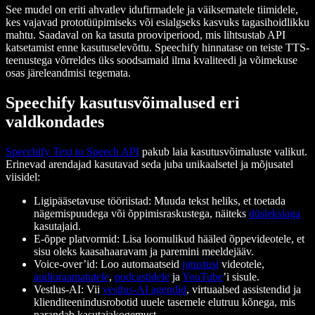
See mudel on eriti ahvatlev idufirmadele ja väiksematele tiimidele,
kes vajavad prototüüpimiseks või esialgseks kasvuks tagasihoidlikku
mahtu. Saadaval on ka tasuta prooviperiood, mis lihtsustab API
katsetamist enne kasutuselevõttu. Speechify hinnatase on teiste TTS-
teenustega võrreldes üks soodsamaid ilma kvaliteedi ja võimekuse
osas järeleandmisi tegemata.
Speechify kasutusvõimalused eri
valdkondades
Speechify Text to Speech API
pakub laia kasutusvõimaluste valikut.
Erinevad arendajad kasutavad seda juba unikaalsetel ja mõjusatel
viisidel:
Ligipääsetavuse tööriistad: Muuda tekst heliks, et toetada
nägemispuudega või õppimisraskustega, näiteks
düsleksiaga
kasutajaid.
E-õppe platvormid: Lisa loomulikud hääled õppevideotele, et
sisu oleks kaasahaaravam ja paremini meeldejääv.
Voice-over’id: Loo automaatseid
jutustusi
videotele,
audioraamatutele
,
podcastidele
ja
YouTube
’i sisule.
Vestlus-AI: Vii
vestlus-AI agendid
, virtuaalsed assistendid ja
klienditeenindusrobotid uuele tasemele elutruu kõnega, mis
parandab kasutajakogemust.