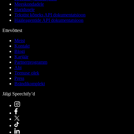
Meeskondadele
Haridusele
Tekstist kõneks API dokumentatsioon
Hääleagentide API dokumentatsioon
Ettevõttest
Meist
Kontakt
Blogi
Karjäär
Partnerprogramm
Abi
Teenuse olek
Press
Brändikomplekt
Jälgi Speechify’d