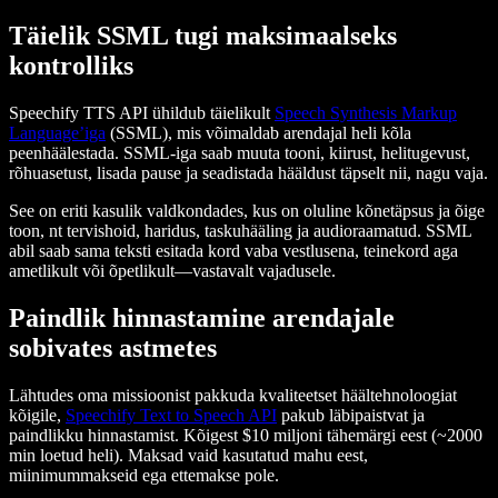
Täielik SSML tugi maksimaalseks
kontrolliks
Speechify TTS API ühildub täielikult
Speech Synthesis Markup
Language’iga
(SSML), mis võimaldab arendajal heli kõla
peenhäälestada. SSML-iga saab muuta tooni, kiirust, helitugevust,
rõhuasetust, lisada pause ja seadistada hääldust täpselt nii, nagu vaja.
See on eriti kasulik valdkondades, kus on oluline kõnetäpsus ja õige
toon, nt tervishoid, haridus, taskuhääling ja audioraamatud. SSML
abil saab sama teksti esitada kord vaba vestlusena, teinekord aga
ametlikult või õpetlikult—vastavalt vajadusele.
Paindlik hinnastamine arendajale
sobivates astmetes
Lähtudes oma missioonist pakkuda kvaliteetset häältehnoloogiat
kõigile,
Speechify Text to Speech API
pakub läbipaistvat ja
paindlikku hinnastamist. Kõigest $10 miljoni tähemärgi eest (~2000
min loetud heli). Maksad vaid kasutatud mahu eest,
miinimummakseid ega ettemakse pole.