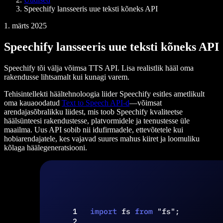
Speechify lansseeris uue teksti kõneks API
1. märts 2025
Speechify lansseeris uue teksti kõneks API
Speechify tõi välja võimsa TTS API. Lisa realistlik hääl oma
rakendusse lihtsamalt kui kunagi varem.
Tehisintellekti häältehnoloogia liider Speechify esitles ametlikult
oma kauaoodatud
Text to Speech API-d
—võimsat
arendajasõbralikku liidest, mis toob Speechify kvaliteetse
häälsünteesi rakendustesse, platvormidele ja teenustesse üle
maailma. Uus API sobib nii idufirmadele, ettevõtetele kui
hobiarendajatele, kes vajavad suures mahus kiiret ja loomuliku
kõlaga häälegeneratsiooni.