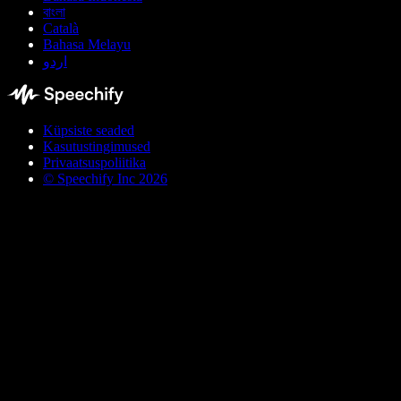
বাংলা
Català
Bahasa Melayu
اردو
Küpsiste seaded
Kasutustingimused
Privaatsuspoliitika
© Speechify Inc 2026