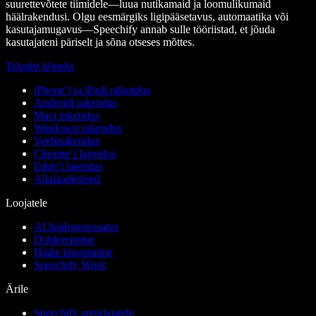
suurettevõtete tiimidele—luua nutikamaid ja loomulikumaid
häälrakendusi. Olgu eesmärgiks ligipääsetavus, automaatika või
kasutajamugavus—Speechify annab sulle tööriistad, et jõuda
kasutajateni päriselt ja sõna otseses mõttes.
Tekstist kõneks
iPhone’i ja iPadi rakendus
Androidi rakendus
Maci rakendus
Windowsi rakendus
Veebirakendus
Chrome’i laiendus
Edge’i laiendus
Allalaadimised
Loojatele
AI häälegeneraator
Dubleerimine
Hääle kloonimine
Speechify Work
Ärile
Speechify arendajatele