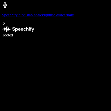
Speechify tutvustab häälekirjutuse dikteerimist
Kirjuta häälega 5× kiiremini
Tooted
Loe lähemalt