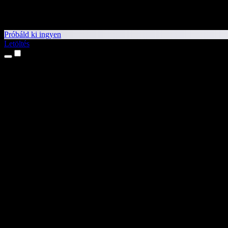
Próbáld ki ingyen
Letöltés
Termékek
Szövegfelolvasás
iPhone és iPad alkalmazások
Android alkalmazás
Chrome-bővítmény
Edge-bővítmény
Webalkalmazás
Mac alkalmazás
Windows alkalmazás