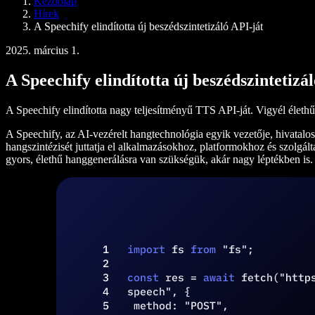
Kezdőlap
Speechify fejlesztőknek
Hírek
A Speechify elindította új beszédszintetizáló API-ját
2025. március 1.
A Speechify elindította új beszédszintetizá
A Speechify elindította nagy teljesítményű TTS API-ját. Vigyél élet
A Speechify, az AI-vezérelt hangtechnológia egyik vezetője, hivatalosa
hangszintézisét juttatja el alkalmazásokhoz, platformokhoz és szolgált
gyors, élethű hanggenerálásra van szükségük, akár nagy léptékben is.