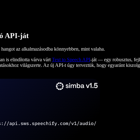
ló API-ját
hű hangot az alkalmazásodba könnyebben, mint valaha.
n is elindította várva várt
Text to Speech API
-ját — egy robusztus, fej
atásokhoz világszerte. Az új API-t úgy terveztük, hogy egyaránt kiszolgá