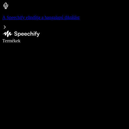
A Speechify elindítja a hangalapú diktálást
Írj akár ötször gyorsabban diktálással
Termékek
Tudj meg többet