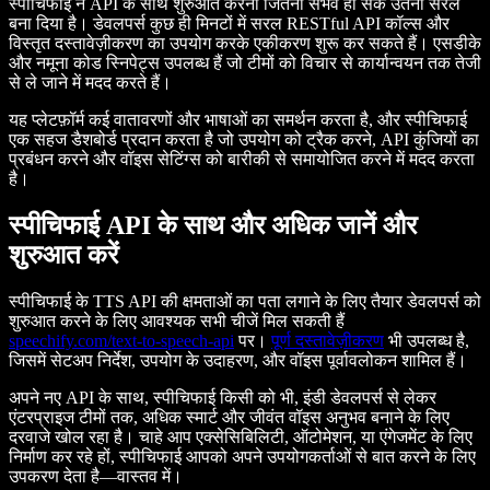
स्पीचिफाई ने API के साथ शुरुआत करना जितना संभव हो सके उतना सरल
बना दिया है। डेवलपर्स कुछ ही मिनटों में सरल RESTful API कॉल्स और
विस्तृत दस्तावेज़ीकरण का उपयोग करके एकीकरण शुरू कर सकते हैं। एसडीके
और नमूना कोड स्निपेट्स उपलब्ध हैं जो टीमों को विचार से कार्यान्वयन तक तेजी
से ले जाने में मदद करते हैं।
यह प्लेटफ़ॉर्म कई वातावरणों और भाषाओं का समर्थन करता है, और स्पीचिफाई
एक सहज डैशबोर्ड प्रदान करता है जो उपयोग को ट्रैक करने, API कुंजियों का
प्रबंधन करने और वॉइस सेटिंग्स को बारीकी से समायोजित करने में मदद करता
है।
स्पीचिफाई API के साथ और अधिक जानें और
शुरुआत करें
स्पीचिफाई के TTS API की क्षमताओं का पता लगाने के लिए तैयार डेवलपर्स को
शुरुआत करने के लिए आवश्यक सभी चीजें मिल सकती हैं
speechify.com/text-to-speech-api
पर।
पूर्ण दस्तावेज़ीकरण
भी उपलब्ध है,
जिसमें सेटअप निर्देश, उपयोग के उदाहरण, और वॉइस पूर्वावलोकन शामिल हैं।
अपने नए API के साथ, स्पीचिफाई किसी को भी, इंडी डेवलपर्स से लेकर
एंटरप्राइज टीमों तक, अधिक स्मार्ट और जीवंत वॉइस अनुभव बनाने के लिए
दरवाजे खोल रहा है। चाहे आप एक्सेसिबिलिटी, ऑटोमेशन, या एंगेजमेंट के लिए
निर्माण कर रहे हों, स्पीचिफाई आपको अपने उपयोगकर्ताओं से बात करने के लिए
उपकरण देता है—वास्तव में।