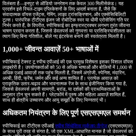
विलंबता है—इनपुट से ऑडियो जनरेशन तक केवल 300 मिलीसेकंड। यह
प्रदर्शन इसे रियल-टाइम एप्लिकेशनों के लिए आदर्श बनाता है, जैसे कि
संवादात्मक वॉयस एजेंट्स, गेमिंग, लाइव ट्रांसक्रिप्शन, और एक्सेसिबिलिटी
टूल्स। पारंपरिक टीटीएस इंजन जो रोबोटिक स्वर या धीमी प्रोसेसिंग गति पर
निर्भर करते हैं, के विपरीत, स्पीचिफाई का इन्फ्रास्ट्रक्चर लगभग तुरंत जीवन्त
भाषण प्रदान करता है, जिससे डेवलपर्स को गुणवत्ता या प्रतिक्रियाशीलता का
त्याग किए बिना गतिशील, बोले गए इंटरफेस बनाने की स्वतंत्रता मिलती है।
1,000+ जीवन्त आवाज़ें 50+ भाषाओं में
स्पीचिफाई टेक्स्ट टू स्पीच एपीआई की एक प्रमुख विशेषता इसका विशाल वॉयस
लाइब्रेरी है। उपयोगकर्ताओं को 50 से अधिक भाषाओं और बोलियों में 1,000 से
अधिक एआई आवाज़ों तक पहुंच मिलती है, जिसमें अंग्रेजी, स्पेनिश, मंदारिन,
अरबी, हिंदी, फ्रेंच, जर्मन और कई अन्य शामिल हैं। प्रत्येक आवाज़ को
प्राकृतिक उतार-चढ़ाव और भावनात्मक रेंज के साथ इंजीनियर किया गया है,
जिससे डेवलपर्स अपनी सामग्री, ब्रांड, या दर्शकों की प्राथमिकताओं के
अनुसार टोन चुन सकते हैं। प्लेटफॉर्म में पुरुष और महिला आवाज़ें शामिल हैं,
साथ ही क्षेत्रीय उच्चारण और आयु समूहों के लिए भिन्नताएं भी।
अधिकतम नियंत्रण के लिए पूर्ण एसएसएमएल समर्थन
स्पीचिफाई का टीटीएस एपीआई
स्पीच सिंथेसिस मार्कअप लैंग्वेज
(एसएसएमएल)
के साथ पूरी तरह से संगत है, जो एक XML-आधारित मानक है जो डेवलपर्स को