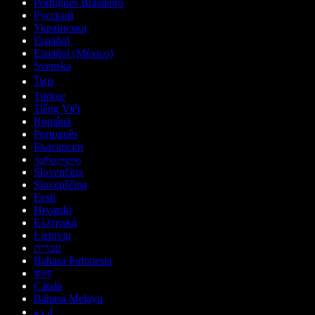
Português Brasileiro
Русский
Українська
Español
Español (México)
Svenska
ไทย
Türkçe
Tiếng Việt
Română
Português
Български
ქართული
Slovenčina
Slovenščina
Eesti
Hrvatski
Ελληνικά
Lietuvių
עברית
Bahasa Indonesia
বাংলা
Català
Bahasa Melayu
اردو