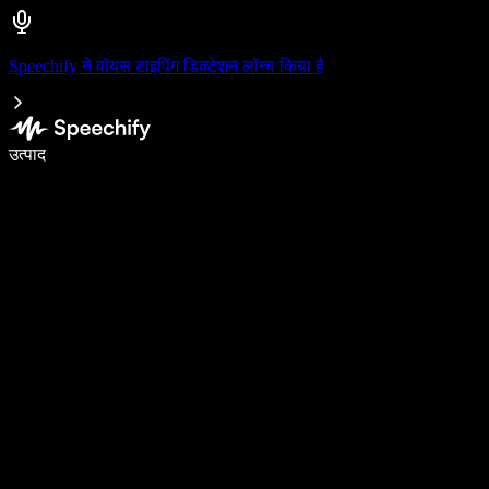
Speechify ने वॉयस टाइपिंग डिक्टेशन लॉन्च किया है
वॉइस टाइपिंग के साथ 5× तेज़ी से लिखें
उत्पाद
और जानें