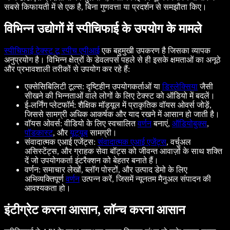
सबसे किफायती में से एक है, बिना गुणवत्ता या प्रदर्शन से समझौता किए।
विभिन्न उद्योगों में स्पीचिफाई के उपयोग के मामले
स्पीचिफाई टेक्स्ट टू स्पीच एपीआई
एक बहुमुखी उपकरण है जिसका व्यापक
अनुप्रयोग है। विभिन्न क्षेत्रों के डेवलपर्स पहले से ही इसके क्षमताओं का अनूठे
और प्रभावशाली तरीकों से उपयोग कर रहे हैं:
एक्सेसिबिलिटी टूल्स: दृष्टिहीन उपयोगकर्ताओं या
डिस्लेक्सिया
जैसी
सीखने की भिन्नताओं वाले लोगों के लिए टेक्स्ट को ऑडियो में बदलें।
ई-लर्निंग प्लेटफॉर्म: शैक्षिक मॉड्यूल में प्राकृतिक वॉयस ओवर्स जोड़ें,
जिससे सामग्री अधिक आकर्षक और याद रखने में आसान हो जाती है।
वॉयस ओवर्स: वीडियो के लिए स्वचालित
वर्णन
बनाएं,
ऑडियोबुक्स
,
पॉडकास्ट
, और
यूट्यूब
सामग्री।
संवादात्मक एआई एजेंट्स:
संवादात्मक एआई एजेंट्स
, वर्चुअल
असिस्टेंट्स, और ग्राहक सेवा बॉट्स को जीवन्त आवाज़ों के साथ शक्ति
दें जो उपयोगकर्ता इंटरैक्शन को बेहतर बनाते हैं।
वर्णन: समाचार लेखों, ब्लॉग पोस्टों, और उत्पाद डेमो के लिए
अभिव्यक्तिपूर्ण
वर्णन
उत्पन्न करें, जिसमें न्यूनतम मैनुअल संपादन की
आवश्यकता हो।
इंटीग्रेट करना आसान, लॉन्च करना आसान