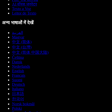
AI वॉयस जनरेटर
Texto a Voz
Leitor de Texto
अन्य भाषाओं में देखें
العربية
Magyar
中文 (简体)
中文 (台灣)
中文 (简体 中国大陆)
Čeština
Dansk
Nederlands
English
Français
Suomi
Deutsch
Italiano
日本語
한국어
Norsk bokmål
Polski