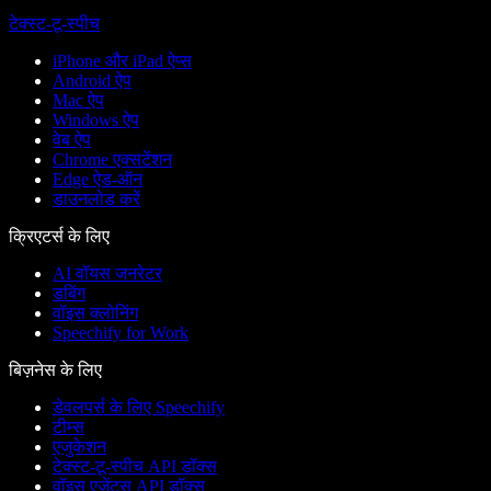
टेक्स्ट-टू-स्पीच
iPhone और iPad ऐप्स
Android ऐप
Mac ऐप
Windows ऐप
वेब ऐप
Chrome एक्सटेंशन
Edge ऐड-ऑन
डाउनलोड करें
क्रिएटर्स के लिए
AI वॉयस जनरेटर
डबिंग
वॉइस क्लोनिंग
Speechify for Work
बिज़नेस के लिए
डेवलपर्स के लिए Speechify
टीम्स
एजुकेशन
टेक्स्ट-टू-स्पीच API डॉक्स
वॉइस एजेंट्स API डॉक्स