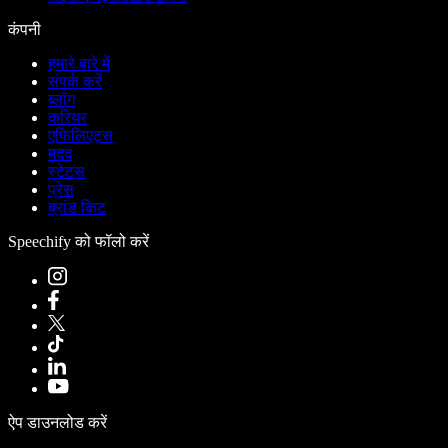
कंपनी
हमारे बारे में
संपर्क करें
ब्लॉग
करियर
एफिलिएट्स
मदद
स्टेटस
प्रेस
ब्रांड किट
Speechify को फॉलो करें
ऐप डाउनलोड करें