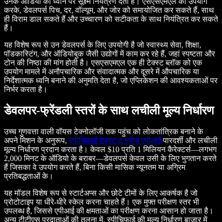
उनके ऑडियो की ध्वनि पर सूक्ष्म नियंत्रण देता है। एसएसएमएल का उपयोग
करके, डेवलपर्स पिच, दर, वॉल्यूम, और जोर को समायोजित कर सकते हैं, साथ
ही विराम डाल सकते हैं और उच्चारण को सटीकता के साथ नियंत्रित कर सकते
हैं।
यह विशेष रूप से उन डेवलपर्स के लिए उपयोगी है जो स्वास्थ्य सेवा, शिक्षा,
पॉडकास्टिंग, और ऑडियोबुक जैसी उद्योगों में काम कर रहे हैं, जहां स्पष्टता और
टोन की निष्ठा की मांग होती है। एसएसएमएल एक ही टेक्स्ट ब्लॉक को एक
उपयोग मामले में अनौपचारिक और संवादात्मक और दूसरे में औपचारिक या
निर्देशात्मक ध्वनि बनाने की अनुमति देता है, जो एप्लिकेशन की आवश्यकताओं पर
निर्भर करता है।
डेवलपर-फ्रेंडली स्तरों के साथ लचीली मूल्य निर्धारण
उच्च गुणवत्ता वाली वॉयस टेक्नोलॉजी तक पहुंच को लोकतांत्रिक बनाने के
अपने मिशन के अनुरूप,
स्पीचिफाई टेक्स्ट टू स्पीच एपीआई
पारदर्शी और लचीली
मूल्य निर्धारण प्रदान करता है। केवल $10 प्रति 1 मिलियन कैरेक्टर्स—लगभग
2,000 मिनट के ऑडियो के बराबर—डेवलपर्स केवल उसी के लिए भुगतान करते
हैं जिसका वे उपयोग करते हैं, बिना किसी मासिक न्यूनतम या अग्रिम
प्रतिबद्धताओं के।
यह मॉडल विशेष रूप से स्टार्टअप्स और छोटे टीमों के लिए आकर्षक है जो
प्रोटोटाइप या धीरे-धीरे स्केल करना चाहते हैं। एक मुफ्त परीक्षण स्तर भी
उपलब्ध है, जिससे एपीआई की क्षमताओं का परीक्षण करना आसान हो जाता है।
अन्य टीटीएस प्रदाताओं की तुलना में, स्पीचिफाई की मूल्य निर्धारण बाजार में