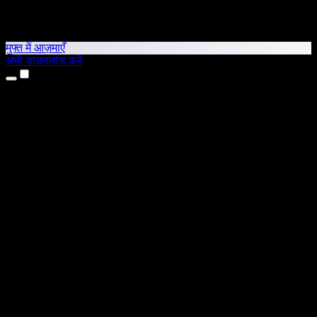
मुफ्त में आज़माएँ
अभी डाउनलोड करें
उत्पाद
टेक्स्ट टू स्पीच
iPhone और iPad ऐप्स
Android ऐप
Chrome एक्सटेंशन
Edge एक्सटेंशन
वेब ऐप
Mac ऐप
Windows ऐप