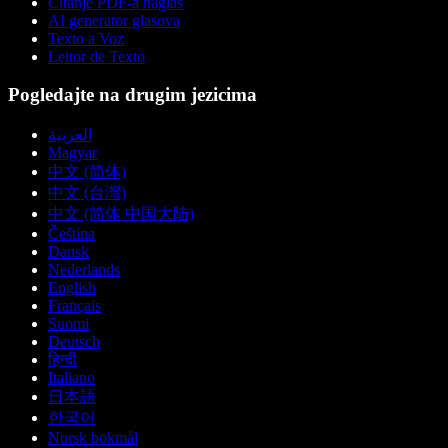
Čitanje PDF-a naglas
AI generator glasova
Texto a Voz
Leitor de Texto
Pogledajte na drugim jezicima
العربية
Magyar
中文 (简体)
中文 (台灣)
中文 (简体 中国大陆)
Čeština
Dansk
Nederlands
English
Français
Suomi
Deutsch
हिन्दी
Italiano
日本語
한국어
Norsk bokmål