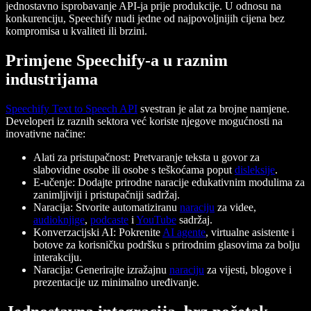
jednostavno isprobavanje API-ja prije produkcije. U odnosu na
konkurenciju, Speechify nudi jedne od najpovoljnijih cijena bez
kompromisa u kvaliteti ili brzini.
Primjene Speechify-a u raznim
industrijama
Speechify Text to Speech API
svestran je alat za brojne namjene.
Developeri iz raznih sektora već koriste njegove mogućnosti na
inovativne načine:
Alati za pristupačnost: Pretvaranje teksta u govor za
slabovidne osobe ili osobe s teškoćama poput
disleksije
.
E-učenje: Dodajte prirodne naracije edukativnim modulima za
zanimljiviji i pristupačniji sadržaj.
Naracija: Stvorite automatiziranu
naraciju
za videe,
audioknjige
,
podcaste
i
YouTube
sadržaj.
Konverzacijski AI: Pokrenite
AI agente
, virtualne asistente i
botove za korisničku podršku s prirodnim glasovima za bolju
interakciju.
Naracija: Generirajte izražajnu
naraciju
za vijesti, blogove i
prezentacije uz minimalno uređivanje.