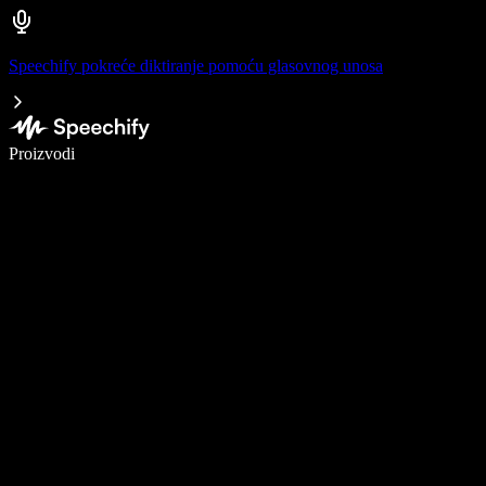
Speechify pokreće diktiranje pomoću glasovnog unosa
Pišite 5× brže uz glasovno diktiranje
Proizvodi
Saznajte više