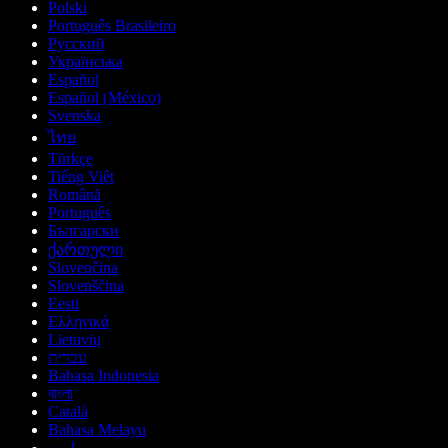
Polski
Português Brasileiro
Русский
Українська
Español
Español (México)
Svenska
ไทย
Türkçe
Tiếng Việt
Română
Português
Български
ქართული
Slovenčina
Slovenščina
Eesti
Ελληνικά
Lietuvių
עברית
Bahasa Indonesia
বাংলা
Català
Bahasa Melayu