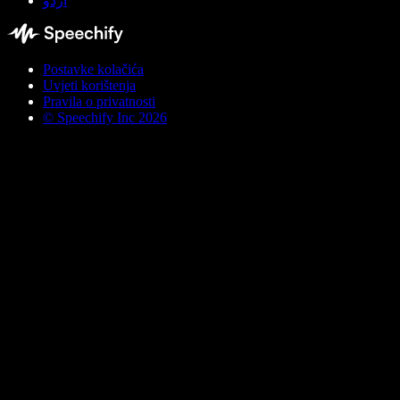
اردو
Postavke kolačića
Uvjeti korištenja
Pravila o privatnosti
© Speechify Inc 2026