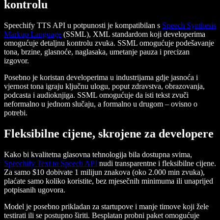
kontrolu
Speechify TTS API u potpunosti je kompatibilan s
Speech Synthesis
Markup Language
(SSML), XML standardom koji developerima
omogućuje detaljnu kontrolu zvuka. SSML omogućuje podešavanje
tona, brzine, glasnoće, naglasaka, umetanje pauza i precizan
izgovor.
Posebno je koristan developerima u industrijama gdje jasnoća i
vjernost tona igraju ključnu ulogu, poput zdravstva, obrazovanja,
podcasta i audioknjiga. SSML omogućuje da isti tekst zvuči
neformalno u jednom slučaju, a formalno u drugom – ovisno o
potrebi.
Fleksibilne cijene, skrojene za developere
Kako bi kvalitetna glasovna tehnologija bila dostupna svima,
Speechify Text to Speech API
nudi transparentne i fleksibilne cijene.
Za samo $10 dobivate 1 milijun znakova (oko 2.000 min zvuka),
plaćate samo koliko koristite, bez mjesečnih minimuma ili unaprijed
potpisanih ugovora.
Model je posebno prikladan za startupove i manje timove koji žele
testirati ili se postupno širiti. Besplatan probni paket omogućuje