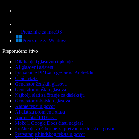
Preuzmite za macOS
Preuzmite za Windows
Preporučeno štivo
Diktiranje i glasovno tipkanje
AI glasovni asistent
Pretvaranje PDF-a u govor na Androidu
Čitač teksta
Generator ženskih glasova
Generator muških glasova
Najbolji alati za čitanje za disleksiju
Generator robotskih glasova
Anime tekst u govor
AI alat za promjenu glasa
Audio čitač PDF-ova
Može li Google Docs čitati naglas?
Proširenje za Chrome za pretvaranje teksta u govor
Pretvaranje hindskog teksta u govor