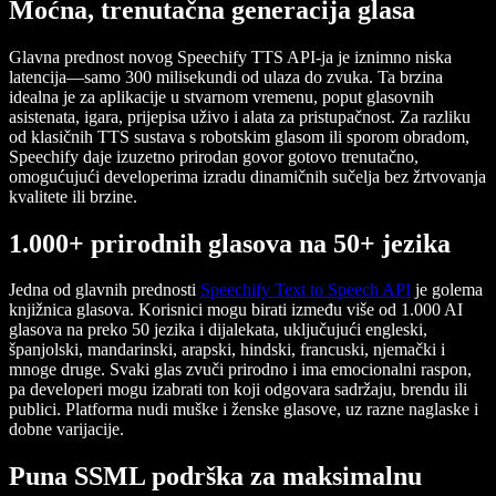
Moćna, trenutačna generacija glasa
Glavna prednost novog Speechify TTS API-ja je iznimno niska
latencija—samo 300 milisekundi od ulaza do zvuka. Ta brzina
idealna je za aplikacije u stvarnom vremenu, poput glasovnih
asistenata, igara, prijepisa uživo i alata za pristupačnost. Za razliku
od klasičnih TTS sustava s robotskim glasom ili sporom obradom,
Speechify daje izuzetno prirodan govor gotovo trenutačno,
omogućujući developerima izradu dinamičnih sučelja bez žrtvovanja
kvalitete ili brzine.
1.000+ prirodnih glasova na 50+ jezika
Jedna od glavnih prednosti
Speechify Text to Speech API
je golema
knjižnica glasova. Korisnici mogu birati između više od 1.000 AI
glasova na preko 50 jezika i dijalekata, uključujući engleski,
španjolski, mandarinski, arapski, hindski, francuski, njemački i
mnoge druge. Svaki glas zvuči prirodno i ima emocionalni raspon,
pa developeri mogu izabrati ton koji odgovara sadržaju, brendu ili
publici. Platforma nudi muške i ženske glasove, uz razne naglaske i
dobne varijacije.
Puna SSML podrška za maksimalnu