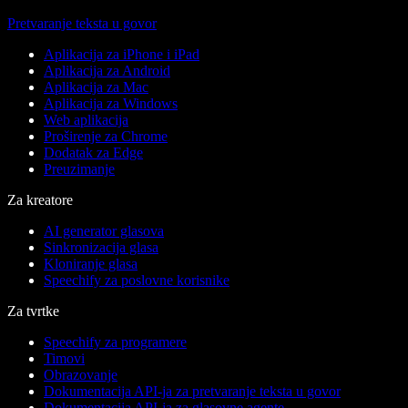
Pretvaranje teksta u govor
Aplikacija za iPhone i iPad
Aplikacija za Android
Aplikacija za Mac
Aplikacija za Windows
Web aplikacija
Proširenje za Chrome
Dodatak za Edge
Preuzimanje
Za kreatore
AI generator glasova
Sinkronizacija glasa
Kloniranje glasa
Speechify za poslovne korisnike
Za tvrtke
Speechify za programere
Timovi
Obrazovanje
Dokumentacija API-ja za pretvaranje teksta u govor
Dokumentacija API-ja za glasovne agente