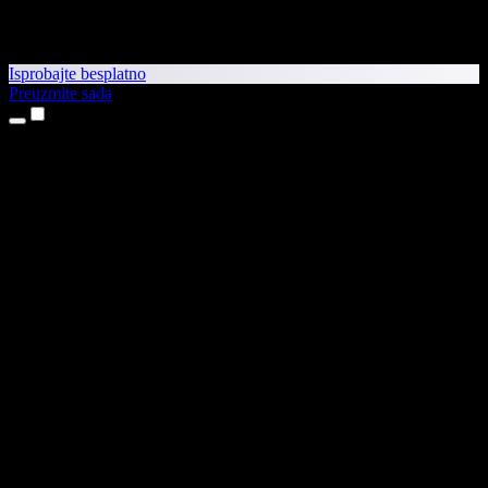
Isprobajte besplatno
Preuzmite sada
Proizvodi
Pretvaranje teksta u govor
Aplikacije za iPhone i iPad
Aplikacija za Android
Proširenje za Chrome
Proširenje za Edge
Web-aplikacija
Aplikacija za Mac
Aplikacija za Windows