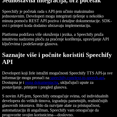
Jednostavna integracija, brz početak
Speechify je početak rada s API-jem učinio maksimalno
jednostavnim. Developeri mogu integrirati rješenje u nekoliko
minuta pomoću REST API poziva i detaljne dokumentacije. SDK-
ovi i primjeri koda dodatno ubrzavaju implementaciju.
Platforma podržava više okruženja i jezika, a Speechify pruža
intuitivnu nadzornu ploču za praćenje korištenja, upravljanje API
ključevima i podešavanje glasova.
Saznajte više i počnite koristiti Speechify
API
Developeri koji žele istražiti mogućnosti Speechify TTS API-ja sve
informacije mogu pronaći na
speechify.com/text-to-speech-api
.
Dostupna je i
puna dokumentacija
, uključujući upute za
postavljanje, primjere i pregled glasova.
S novim API-jem, Speechify omogućuje svima, od individualnih
developera do velikih timova, izgradnju pametnijih, realističnijih
glasovnih iskustava. Bilo da razvijate alate za pristupačnost,
automatizaciju ili angažman, Speechify vam omogućuje da
progovorite svojim korisnicima—doslovno.