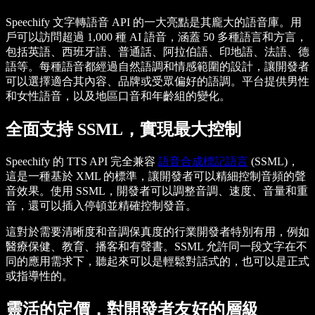
Speechify 文字轉語音 API 的一大亮點是其龐大的語音庫。用
戶可以訪問超過 1,000 種 AI 語音，涵蓋 50 多種語言和方言，
包括英語、西班牙語、普通話、阿拉伯語、印地語、法語、德
語等。每種語音都經過自然語調和情感範圍的設計，讓開發者
可以選擇適合其內容、品牌或受眾偏好的語調。平台提供男性
和女性語音，以及地區口音和年齡組的變化。
全面支持 SSML，實現最大控制
Speechify 的 TTS API 完全兼容
語音合成標記語言
(SSML)，
這是一種基於 XML 的標準，讓開發者可以精細控制音頻的聲
音效果。使用 SSML，開發者可以調整音調、速度、音量和重
音，還可以插入停頓並精確控制發音。
這對於需要清晰度和音調保真度的行業開發者特別有用，例如
醫療保健、教育、播客和有聲書。SSML 允許同一段文字在不
同的應用需求下，聽起來可以是輕鬆對話式的，也可以是正式
或指導性的。
靈活的定價，對開發者友好的層級