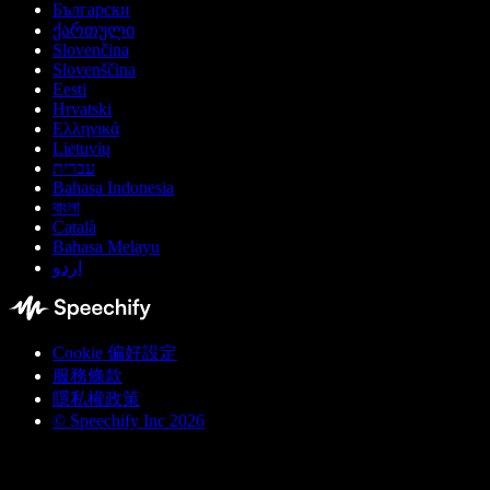
Български
ქართული
Slovenčina
Slovenščina
Eesti
Hrvatski
Ελληνικά
Lietuvių
עברית
Bahasa Indonesia
বাংলা
Català
Bahasa Melayu
اردو
Cookie 偏好設定
服務條款
隱私權政策
© Speechify Inc 2026