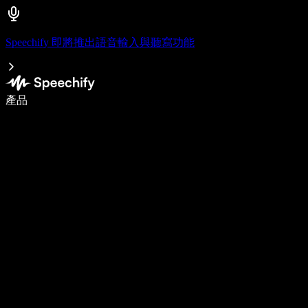
Speechify 即將推出語音輸入與聽寫功能
使用語音輸入，寫作速度提升 5 倍
產品
了解更多