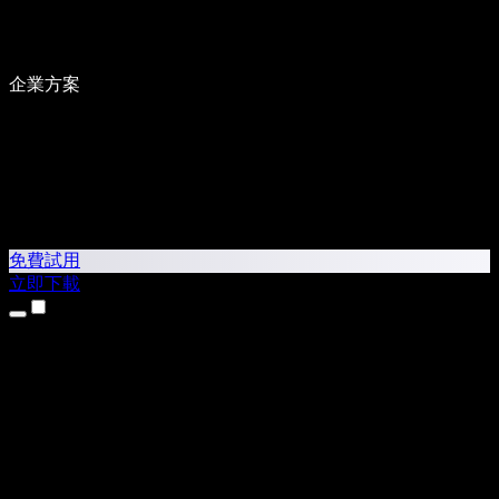
企業方案
免費試用
立即下載
產品
文字轉語音
iPhone 和 iPad App