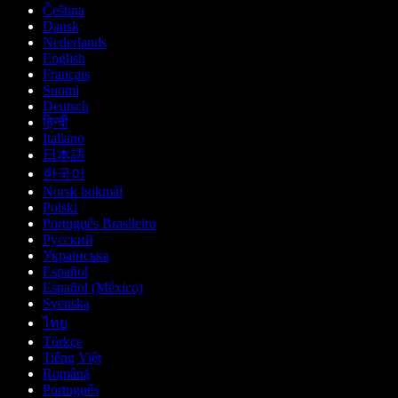
Čeština
Dansk
Nederlands
English
Français
Suomi
Deutsch
हिन्दी
Italiano
日本語
한국어
Norsk bokmål
Polski
Português Brasileiro
Русский
Українська
Español
Español (México)
Svenska
ไทย
Türkçe
Tiếng Việt
Română
Português