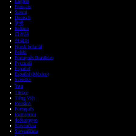
English
Français
Suomi
Deutsch
हिन्दी
Italiano
日本語
한국어
Norsk bokmål
Polski
Português Brasileiro
Русский
Español
Español (México)
Svenska
ไทย
Türkçe
Tiếng Việt
Română
Português
Български
ქართული
Slovenčina
Slovenščina