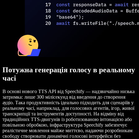
Потужна генерація голосу в реальному
часі
В основі нового TTS API від Speechify — надзвичайно низька
затримка: лише 300 мілісекунд від введення до створення
аудіо. Така продуктивність ідеально підходить для сценаріїв у
реальному часі, наприклад, для голосових агентів, ігор, живої
транскрипції та інструментів доступності. На відміну від
традиційних TTS-двигунів із роботизованою інтонацією або
повільною обробкою, інфраструктура Speechify забезпечує
реалістичне мовлення майже миттєво, надаючи розробникам
свободу створювати динамічні голосові інтерфейси без