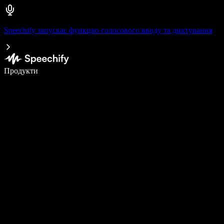
Speechify запускає функцію голосового вводу та диктування
Пишіть у 5 разів швидше за допомогою голосового введення
Продукти
Дізнатися більше