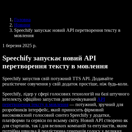
Speechify для бізнесу та освіти
Speechify для програми Access to Work
Speechify для DSA
Голосові агенти SIMBA
Головна
Speechify для розробників
Новини
Speechify запускає новий API перетворення тексту в
мовлення
1 березня 2025 р.
Speechify запускає новий API
перетворення тексту в мовлення
Speechify запустив свій потужний TTS API. Додавайте
реалістичне озвучення у свій додаток простіше, ніж будь-коли.
Speechify, лідер у сфері голосових технологій на базі штучного
інтелекту, офіційно запустив довгоочікуваний
API
перетворення тексту в мовлення
— потужний, зручний для
розробників інтерфейс, який приносить фірмовий
високоякісний голосовий синтез Speechify у додатки,
платформи та сервіси по всьому світу. Новий API створено як
для стартапів, так і для великих компаній та ентузіастів, яким
потрібна швидка й реалістична генерація голосу у великих