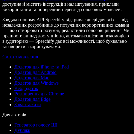
доступна й містить інструкції з налаштування, приклади
використання та попередній перегляд голосових моделей.
Завдяки новому API Speechify відкриває двері для всіх — від
незалежних розробників до потужних корпоративних команд
— щоб створювати розумні, реалістичні голосові рішення. Чи
працюєте ви над доступністю, автоматизацією чи взаємодією
з аудиторією — Speechify дає всі можливості, щоб буквально
заговорити з користувачами.
Синтез мовлення
Додаток для iPhone та iPad
Додаток для Android
Додаток для Mac
Додаток для Windows
Вебдодаток
Розширення для Chrome
Додаток для Edge
Завантажити
Для авторів
Генератор голосу ШІ
Дубляж