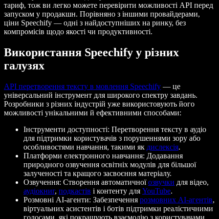
тариф, тож ви легко можете перевірити можливості API перед
запуском у продакшн. Порівняно з іншими провайдерами,
ціни Speechify — одні з найдоступніших на ринку, без
компромісів щодо якості чи продуктивності.
Використання Speechify у різних
галузях
API перетворення тексту в мовлення Speechify
— це
універсальний інструмент для широкого спектру завдань.
Розробники з різних індустрій уже використовують його
можливості унікальними й ефективними способами:
Інструменти доступності: Перетворення тексту в аудіо
для підтримки користувачів з порушеннями зору або
особливостями навчання, такими як
дислексія
.
Платформи електронного навчання: Додавання
природного озвучення освітніх модулів для більшої
залученості та кращого засвоєння матеріалу.
Озвучення: Створення автоматичної
озвучки
для відео,
аудіокниг
,
подкастів
і контенту для
YouTube
.
Розмовні AI-агенти: Забезпечення
розмовних AI-агентів
,
віртуальних асистентів і ботів підтримки реалістичними
голосами, які покращують взаємодію з користувачами.