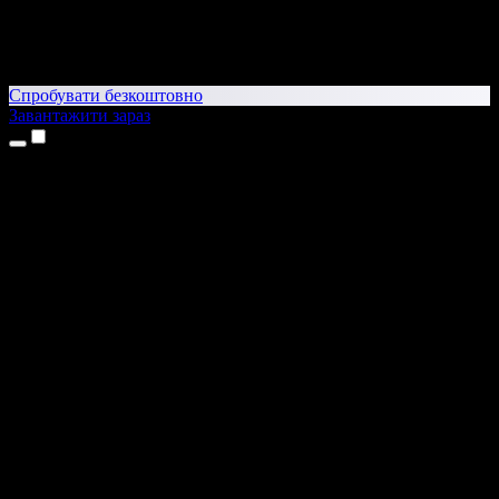
Спробувати безкоштовно
Завантажити зараз
Продукти
Текст у мовлення
Додатки для iPhone та iPad
Додаток для Android
Розширення для Chrome
Розширення для Edge
Вебдодаток
Додаток для Mac