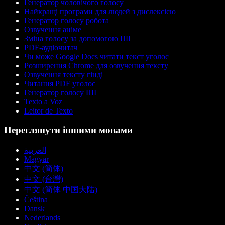
Генератор чоловічого голосу
Найкращі програми для людей з дислексією
Генератор голосу робота
Озвучення аніме
Зміна голосу за допомогою ШІ
PDF-аудіочитач
Чи може Google Docs читати текст уголос
Розширення Chrome для озвучення тексту
Озвучення тексту гінді
Читання PDF уголос
Генератор голосу ШІ
Texto a Voz
Leitor de Texto
Переглянути іншими мовами
العربية
Magyar
中文 (简体)
中文 (台灣)
中文 (简体 中国大陆)
Čeština
Dansk
Nederlands