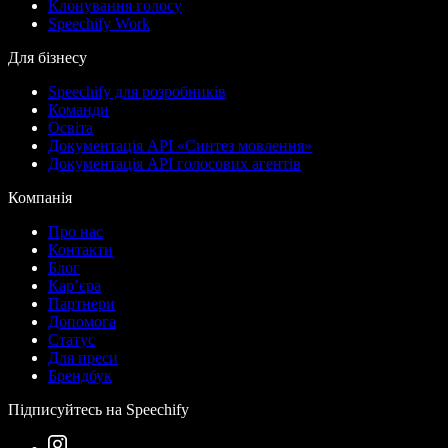
Клонування голосу
Speechify Work
Для бізнесу
Speechify для розробників
Команди
Освіта
Документація API «Синтез мовлення»
Документація API голосових агентів
Компанія
Про нас
Контакти
Блог
Кар’єра
Партнери
Допомога
Статус
Для преси
Брендбук
Підписуйтесь на Speechify