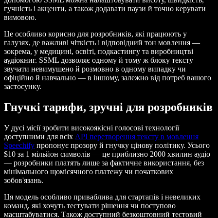
гучність і акценти, а також додавати паузи й точно керувати
вимовою.
Це особливо корисно для розробників, які працюють у
галузях, де важливі чіткість і відповідний тон мовлення —
зокрема, у медицині, освіті, подкастингу та виробництві
аудіокниг. SSML дозволяє одному й тому ж блоку тексту
звучати невимушено й розмовно в одному випадку чи
офіційно й навчально — в іншому, залежно від потреб вашого
застосунку.
Гнучкі тарифи, зручні для розробників
У дусі місії зробити високоякісні голосові технології
доступними для всіх
API перетворення тексту в мовлення
Speechify
пропонує прозору й гнучку цінову політику. Усього
$10 за 1 мільйон символів — це приблизно 2000 хвилин аудіо
— розробники платять лише за фактичне використання, без
мінімального щомісячного платежу чи початкових
зобов'язань.
Ця модель особливо приваблива для стартапів і невеликих
команд, які хочуть тестувати рішення чи поступово
масштабуватися. Також доступний безкоштовний тестовий