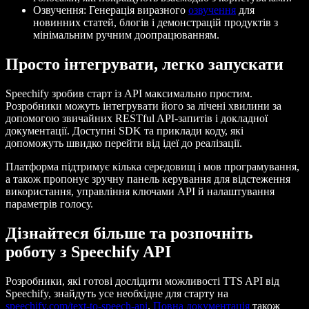
Озвучення: Генерація виразного
озвучення
для
новинних статей, блогів і демонстрацій продуктів з
мінімальним ручним доопрацюванням.
Просто інтегрувати, легко запускати
Speechify зробив старт із API максимально простим.
Розробники можуть інтегрувати його за лічені хвилини за
допомогою звичайних RESTful API-запитів і докладної
документації. Доступні SDK та приклади коду, які
допоможуть швидко перейти від ідеї до реалізації.
Платформа підтримує кілька середовищ і мов програмування,
а також пропонує зручну панель керування для відстеження
використання, управління ключами API й налаштування
параметрів голосу.
Дізнайтеся більше та розпочніть
роботу з Speechify API
Розробники, які готові дослідити можливості TTS API від
Speechify, знайдуть усе необхідне для старту на
speechify.com/text-to-speech-api
.
Повна документація
також