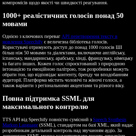
компромісів щодо якості чи швидкості реагування.
1000+ реалістичних голосів понад 50
мовами
Однією з ключових переваг
API перетворення тексту в
мовлення Speechify
є величезна бібліотека голосів.
Користувачі отримують доступ до понад 1000 голосів ШІ
більш ніж 50 мовами та діалектами, включаючи англійську,
іспанську, мандаринську, арабську, хінді, французьку, німецьку
та багато інших. Кожен голос спроєктований з природною
інтонацією та емоційною палітрою, тож розробники можуть
обрати тон, що відповідає контенту, бренду чи вподобанням
аудиторії. Платформа містить чоловічі та жіночі голоси, а
також варіанти з регіональними акцентами та різного віку.
Повна підтримка SSML для
максимального контролю
TTS API від Speechify повністю сумісний з
Speech Synthesis
Markup Language
(SSML), стандартом на базі XML, який надає
розробникам детальний контроль над звучанням аудіо. За
допомогою SSML можна налаштовувати висоту, швидкість,