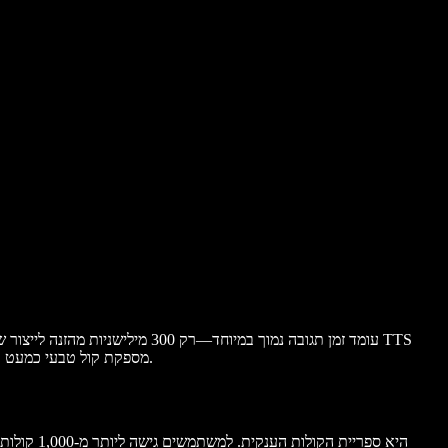
ישנים עם דיבור רובוטי או השהיות, התשתית של Speechify מספקת קול טבעי כמעט בלי עיכוב, ומאפשרת לבנות ממשקי דיבור אינטראקטיביים בלי לוותר על איכות או מהירות.