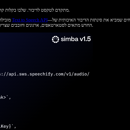
Speechify השיקה API מתקדם לטקסט לדיבור. שלבו בקלות קול טבעי באפליקציה שלכם, כמו שלא הכרתם קודם.
—ממשק חזק וידידותי למפתחים שמביא את סינתזת הדיבור האיכותית של Speechify לאפליקציות, פלטפורמות ושירותים
Text to Speech API
Speechify, מובילה בטכנולוגיית קול מבוססת בינה מלאכותית, השיקה רשמית את
ברחבי העולם. ה-API החדש מתאים לסטארטאפים, ארגונים וחובבים שצריכים יצירת קול טבעית, מהירה ויעילה בהיקפים שונים.