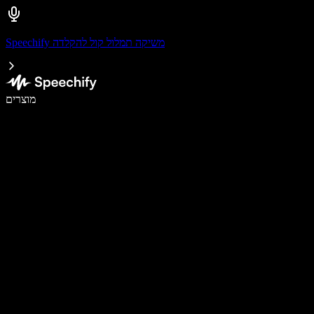
Speechify משיקה תמלול קול להקלדה
לכתוב פי 5 מהר יותר עם הכתבה קולית
מוצרים
למידע נוסף