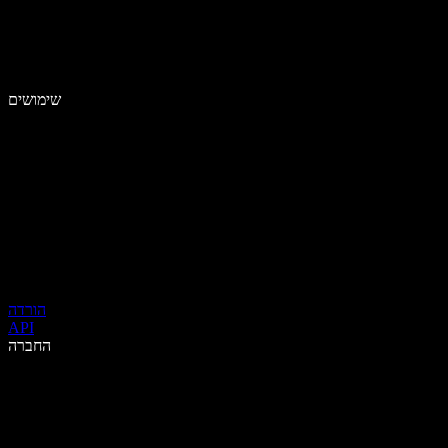
שימושים
הורדה
API
החברה