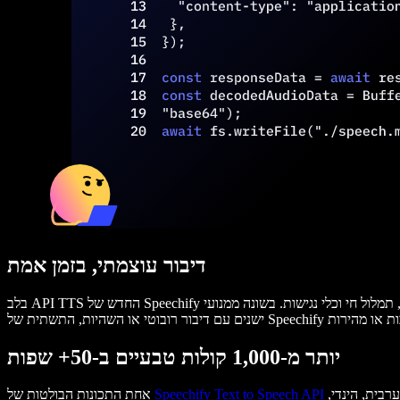
דיבור עוצמתי, בזמן אמת
בלב API TTS החדש של Speechify עומד זמן תגובה נמוך במיוחד—רק 300 מילישניות מהזנה לייצור שמע. ביצועים אלו אידיאליים לאפליקציות בזמן אמת כמו עוזרי קול, משחקים, תמלול חי וכלי נגישות. בשונה ממנועי TTS
יותר מ-1,000 קולות טבעיים ב-50+ שפות
היא ספריית הקולות הענקית. למשתמשים גישה ליותר מ-1,000 קולות בינה מלאכותית ביותר מ-50 שפות ודיאלקטים: אנגלית, ספרדית, מנדרינית, ערבית, הינדי,
Speechify Text to Speech API
אחת התכונות הבולטות של