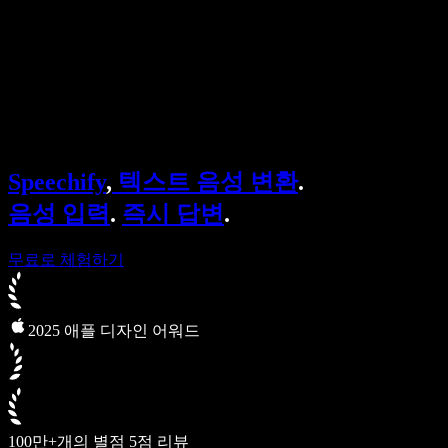
Speechify 엔터프라이즈 & 교육용
Speechify 근로 지원
Speechify DSA 지원
SIMBA 음성 에이전트
Speechify
,
텍스트 음성 변환
.
Speechify 개발자용
음성 입력
.
즉시 답변
.
무료로 체험하기
2025 애플 디자인 어워드
100만+개의 별점 5점 리뷰