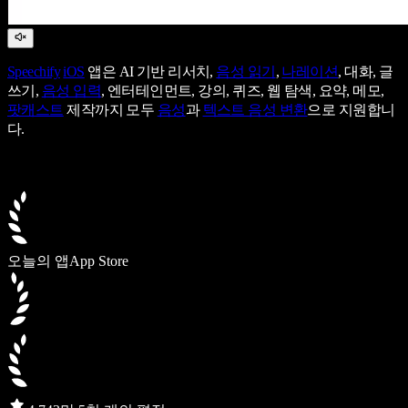
Speechify
iOS
앱은 AI 기반 리서치,
음성 읽기
,
나레이션
, 대화, 글
쓰기,
음성 입력
, 엔터테인먼트, 강의, 퀴즈, 웹 탐색, 요약, 메모,
팟캐스트
제작까지 모두
음성
과
텍스트 음성 변환
으로 지원합니
다.
오늘의 앱
App Store