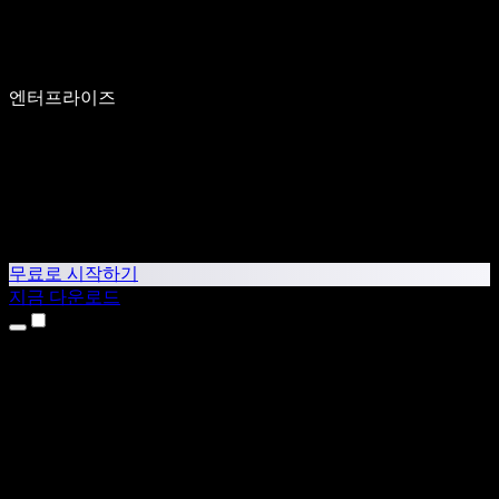
엔터프라이즈
무료로 시작하기
지금 다운로드
제품
텍스트 음성 변환
iPhone & iPad 앱