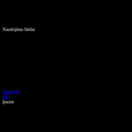
Naudojimo būdai
Atsisiųsti
API
Įmonė