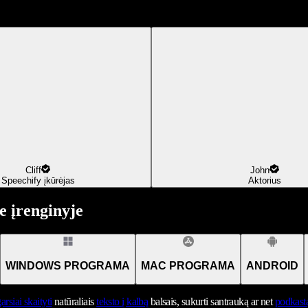
Cliff
John
Speechify įkūrėjas
Aktorius
 įrenginyje
WINDOWS PROGRAMA
MAC PROGRAMA
ANDROID
arsiai skaityti
natūraliais
teksto į kalbą
balsais, sukurti santrauką ar net
podkast