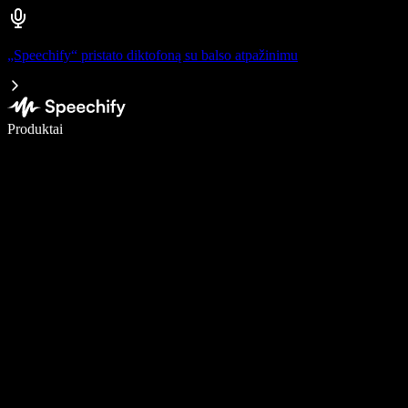
„Speechify“ pristato diktofoną su balso atpažinimu
Rašykite 5× greičiau naudodami diktavimą balsu
Produktai
Sužinokite daugiau