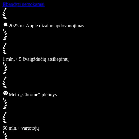
Išbandyti nemokamai
2025 m. Apple dizaino apdovanojimas
1 mln.+ 5 žvaigždučių atsiliepimų
Metų „Chrome“ plėtinys
60 mln.+ vartotojų