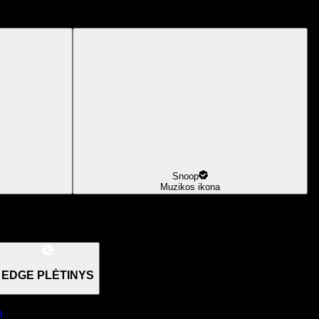
Snoop
Muzikos ikona
EDGE PLĖTINYS
ą