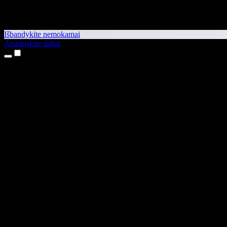
Išbandykite nemokamai
Atsisiųskite dabar
Produktai
Teksto skaitymas balsu
iPhone ir iPad programėlės
Android programėlė
Chrome plėtinys
Edge plėtinys
Interneto programėlė
Mac programėlė
Windows programėlė