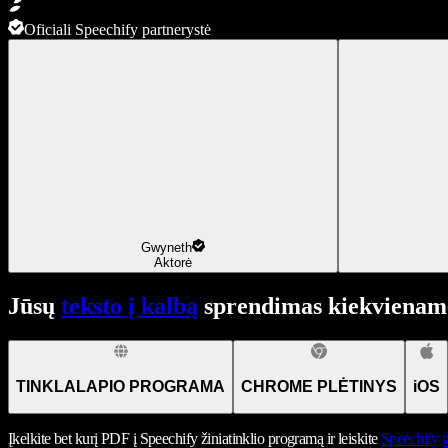
Oficiali Speechify partnerystė
Gwyneth
Aktorė
Jūsų
teksto į kalbą
sprendimas kiekviename
TINKLALAPIO PROGRAMA
CHROME PLĖTINYS
iOS
Įkelkite bet kurį PDF į Speechify žiniatinklio programą ir leiskite
Speechify
g