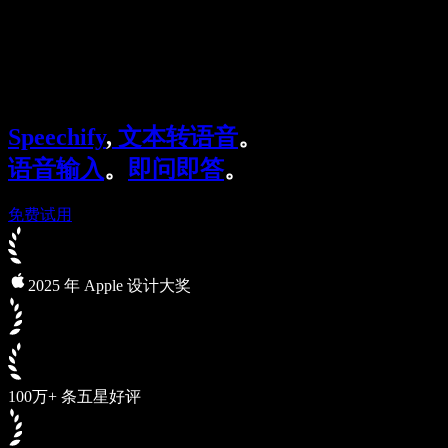
Speechify 企业及教育版
Speechify for Work
Speechify DSA 方案
SIMBA 语音助手
Speechify
,
文本转语音
。
Speechify 开发者平台
语音输入
。
即问即答
。
免费试用
2025 年 Apple 设计大奖
100万+ 条五星好评