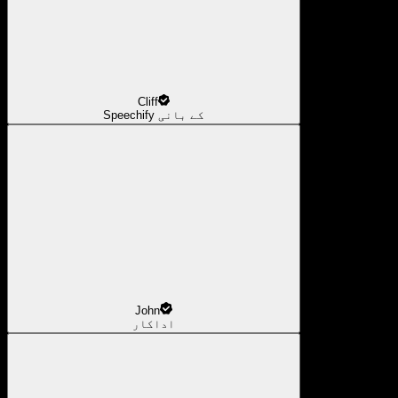
Cliff
Speechify کے بانی
John
اداکار